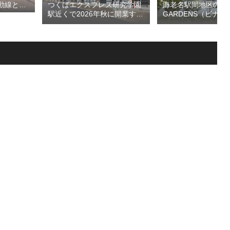
つくばエクスプレス研究学園
海老名駅間地区のViN
動線とな
駅近くで2026年秋に開業する
GARDENS（ビナ 
デッ
高架下商業施設「寿横
ズ）で建設中の「（
頃の開通を
丁」！！とりせん研究学園店
ァミリー棟」と「（
ージを公
跡地の開発計画や商業ビル建
テル温浴棟」2026
設進行などにより駅前商業地
設状況！！天然温泉
が形成へ！！
育て・ペット関連の
の建設が進む！！