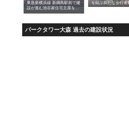
された
東急新横浜線 新綱島駅前で建
を結ぶ新たな歩行者
川線およ
設が進む池谷家住宅主屋を活
る「大阪城公園接続
）」！！
用した「新綱島MICCA」！！
キ」！！2028年春
港線整備
古民家＋2棟の木造商業施設
目指しデザインイメ
セスを強
による新たな駅前拠点が2026
表！！
年秋誕生へ！！
パークタワー大森 過去の建設状況