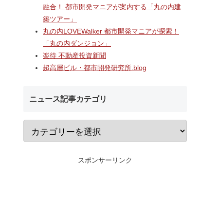
A
長崎駅前の県営バス
なんばのクボタ旧本社跡地に
融合！ 都市開発マニアが案内する「丸の内建
ガーデン
ル一帯で計画が進む
建設される約1万2,500人収容
築ツアー」
仮称）フ
地区第一種市街地再
の多目的アリーナ「（仮称）
仮称）ホ
業」！！バスターミ
Kubota LaLa arena」！！街
丸の内LOVEWalker 都市開発マニアが探索！
年夏時点建
としたホテル・商業
区名称は「Kubota field（クボ
「丸の内ダンジョン」
のほか子
スを備える新たな交
タフィールド）」に決定！！
楽待 不動産投資新聞
複合施設
拠点を形成へ！！
超高層ビル・都市開発研究所.blog
ニュース記事カテゴリ
スポンサーリンク