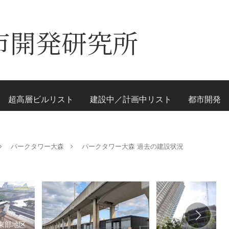
市開発研究所
超高層ビルリスト
建設中／計画中リスト
都市開発
パークタワー大森
パークタワー大森 過去の建設状況
東部地区