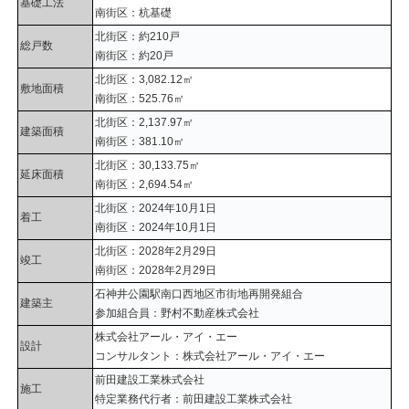
基礎工法
南街区：杭基礎
北街区：約210戸
総戸数
南街区：約20戸
北街区：3,082.12㎡
敷地面積
南街区：525.76㎡
北街区：2,137.97㎡
建築面積
南街区：381.10㎡
北街区：30,133.75㎡
延床面積
南街区：2,694.54㎡
北街区：2024年10月1日
着工
南街区：2024年10月1日
北街区：2028年2月29日
竣工
南街区：2028年2月29日
石神井公園駅南口西地区市街地再開発組合
建築主
参加組合員：野村不動産株式会社
株式会社アール・アイ・エー
設計
コンサルタント：株式会社アール・アイ・エー
前田建設工業株式会社
施工
特定業務代行者：前田建設工業株式会社