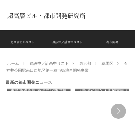
超高層ビル・都市開発研究所
超高層ビルリスト
建設中／計画中リスト
都市開発
ホーム
建設中／計画中リスト
東京都
練馬区
石
神井公園駅南口西地区第一種市街地再開発事業
最新の都市開発ニュース
東急新横浜線 新綱島駅前で建
大阪城公園と大阪城東部地区
設が進む池谷家住宅主屋を活
を結ぶ新たな歩行者動線とな
用した「新綱島MICCA」！！
る「大阪城公園接続デッ
古民家＋2棟の木造商業施設
キ」！！2028年春頃の開通を
による新たな駅前拠点が2026
目指しデザインイメージを公
年秋誕生へ！！
表！！