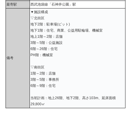
最寄駅
西武池袋線「石神井公園」駅
▼施設構成
▽北街区
地下2階：駐車場(ピット)
地下1階：住宅、商業、公益用駐輪場、機械室
地上1階～2階：店舗
3階～5階：公益施設
6階～26階：住宅
PH階：機械室
備考
▽南街区
1階～2階：店舗
3階～5階：事務所
6階～9階：住宅
当初計画：地上26階、地下2階、高さ103m、延床面積
29,800㎡