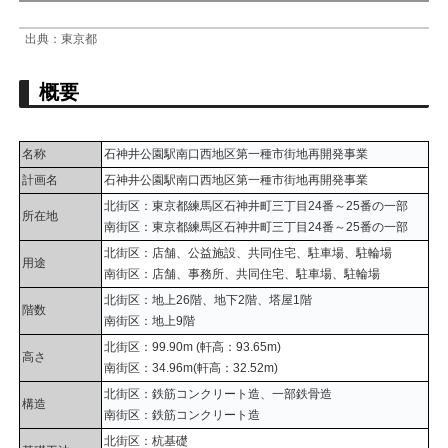
出典：東京都
概要
名称
石神井公園駅南口西地区第一種市街地再開発事業
計画名
石神井公園駅南口西地区第一種市街地再開発事業
北街区：東京都練馬区石神井町三丁目24番～25番の一部
所在地
南街区：東京都練馬区石神井町三丁目24番～25番の一部
北街区：店舗、公益施設、共同住宅、駐車場、駐輪場
用途
南街区：店舗、事務所、共同住宅、駐車場、駐輪場
北街区：地上26階、地下2階、塔屋1階
階数
南街区：地上9階
北街区：99.90m (軒高：93.65m)
高さ
南街区：34.96m(軒高：32.52m)
北街区：鉄筋コンクリート造、一部鉄骨造
構造
南街区：鉄筋コンクリート造
北街区：杭基礎