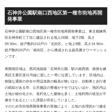
石神井公園駅南口西地区第一種市街地再開
発事業
石神井公園駅南口西地区第一種市街地再開発事業は、東京都練馬
区石神井町三丁目に建設される地上26階、地下2階、高さ
99.90m、総戸数約210戸の「北街区」と地上9階、高さ34.96m、
総戸数約20戸の「南街区」から構成される超高層タワーマンショ
ンです。
再開発区域は、西武池袋線「石神井公園」駅の南西側、南側を練
馬区主要区道31号線に面した一帯に位置しています。区域内は、
狭隘な通路の存在や周辺道路の幅員が狭いほか、自動車と歩行者
の錯綜がある等、公共施設の整備が十分ではないほか、地区内は
土地が細分化され、老朽化した建物も多く、土地利用の状況が不
健全であるといった課題が存在していました。
そのため市街地再開発事業の実施により、土地の合理的かつ健全