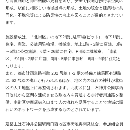
な高度利用と都市機能の更新を図り、安全で快適な歩行者空間の
形成、駅前に相応しい地域拠点の形成、土地の統合と建築物の共
同化・不燃化等による防災性の向上を図ることが目的とされてい
ます。
施設構成は、「北街区」の地下2階に駐車場(ピット)、地下1階に
住宅、商業、公益用駐輪場、機械室、地上1階～2階に店舗、3階
～5階に公益施設、6階～26階に住宅、PH階に機械室、「南街
区」の1階～2階に店舗、3階～5階に事務所、6階～9階に住宅と
なります。
また、都市計画道路補助 232 号線Ⅰ-2 期の整備と練馬区有通路
21-62 号線の廃止が行われれるほか、地区内の既存の神社が北街
区の人工地盤上に再整備されます。北街区には、石神井公園駅西
口改札から空間を連続させる敷地内を貫通する歩行者用通路を整
備、南街区や商店街入口まで人の流れを誘導することで地域の賑
わいのネットワークを形成するものとされています。
建築主は石神井公園駅南口西地区市街地再開発組合、参加組合員