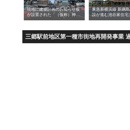
最大級のリ
現地に建築計画のお知らせ板
東急新横浜線 新綱
る「三井
が設置された「（仮称）神宮
設が進む池谷家住宅
 ラゾーナ
前六丁目八角館建替計
用した「新綱島MIC
29年春に
画」！！妹島和世氏率いる
古民家＋2棟の木造
ューアル
SANAA設計で神宮前交差点に
による新たな駅前拠点
新たな商業施設誕生へ！！
年秋誕生へ！！
三郷駅前地区第一種市街地再開発事業 