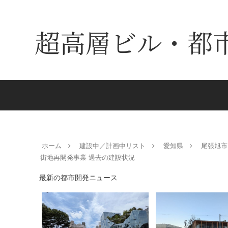
超高層ビル・都
ホーム
建設中／計画中リスト
愛知県
尾張旭市
街地再開発事業 過去の建設状況
最新の都市開発ニュース