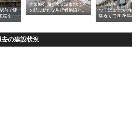
大阪城公園と大阪城東部地区
島駅前で建
つくばエクスプレス
を結ぶ新たな歩行者動線とな
主屋を活
駅近くで2026年秋
る「大阪城公園接続デッ
CA」！！
高架下商業施設「寿
キ」！！2028年春頃の開通を
商業施設
丁」！！とりせん研
目指しデザインイメージを公
が2026
跡地の開発計画や商
表！！
設進行などにより駅
過去の建設状況
が形成へ！！