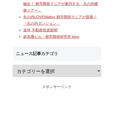
融合！ 都市開発マニアが案内する「丸の内建
研究学園
海老名駅間地区のViNA
なんばのクボタ旧本
築ツアー」
に開業する
GARDENS（ビナ ガーデン
建設される約1万2,5
丸の内LOVEWalker 都市開発マニアが探索！
横
ズ）で建設中の「（仮称）フ
の多目的アリーナ「
究学園店
ァミリー棟」と「（仮称）ホ
Kubota LaLa are
「丸の内ダンジョン」
業ビル建
テル温浴棟」2026年夏時点建
区名称は「Kubota fi
楽待 不動産投資新聞
前商業地
設状況！！天然温泉のほか子
タフィールド）」に
超高層ビル・都市開発研究所.blog
育て・ペット関連の複合施設
の建設が進む！！
ニュース記事カテゴリ
スポンサーリンク