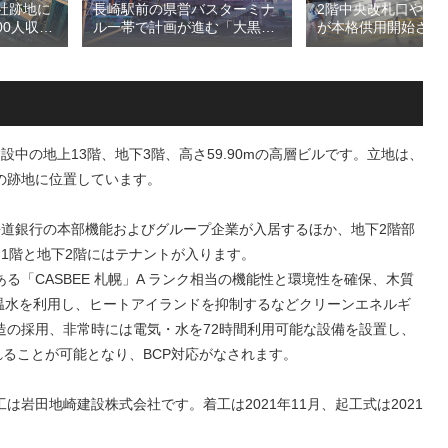
長崎駅前の県営バスターミナ
2階中央改札口やホ
社跡地に
ル一帯で計画が進む「大黒町
が本格供用開始され
00人収容
地区第一種市街地再開発事
線海老名駅改良工事
（仮称）
業」！！バスターミナルを核
機能強化で神奈川県
na」！！街
としたホテル・商業・オフィ
拠点が進化！！
eld（クボ
スを備える新たな交通・都市
決定！！
拠点を形成へ！！
中の地上13階、地下3階、高さ59.90mの高層ビルです。立地は、
の跡地に位置しています。
海道銀行の本部機能およびグループ企業が入居するほか、地下2階部
1階と地下2階にはテナントが入ります。
「CASBEE 札幌」A ランク相当の機能性と環境性を確保、木質
高温水を利用し、ヒートアイランドを抑制するなどクリーンエネルギ
造の採用、非常時には電気・水を72時間利用可能な設備を設置し、
れることが可能となり、BCP対応がなされます。
岩田地崎建設株式会社です。着工は2021年11月、起工式は2021