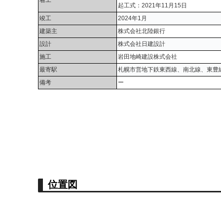
起工式：2021年11月15日
竣工
2024年1月
建築主
株式会社北陸銀行
設計
株式会社日建設計
施工
岩田地崎建設株式会社
最寄駅
札幌市営地下鉄東西線、南北線、東豊
備考
ー
位置図