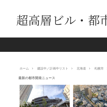
超高層ビル・都
ホーム
建設中／計画中リスト
北海道
札幌市
最新の都市開発ニュース