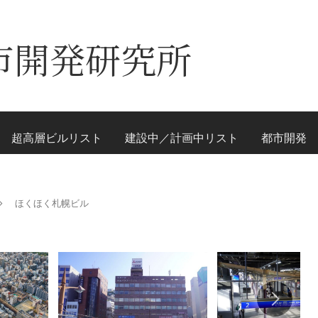
市開発研究所
超高層ビルリスト
建設中／計画中リスト
都市開発
ほくほく札幌ビル