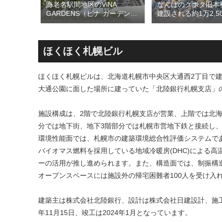
海老名駅間地区のViNA
開発事業
なんばのクボタ旧本
GARDENS（ビナ ガーデン
置されて
建設される約1万2,5
ズ）で建設中の「（仮称）フ
となって
の多目的アリーナ「
ァミリー棟」と「（仮称）ホ
周辺地
Kubota LaLa are
テル温浴棟」2026年夏時点建
ションや
区名称は「Kubota fi
設状況！！天然温泉のほか子
積する新
タフィールド）」に
ほくほく札幌ビル
育て・ペット関連の複合施設
の建設が進む！！
ほくほく札幌ビルは、北海道札幌市中央区大通西2丁目で建設
大通公園に面した場所に建っていた「北陸銀行札幌支店」
施設構成は、2階で北陸銀行札幌支店が営業、上階では北
分では地下街、地下3階部分では札幌市営地下鉄と接続し、
環境性能面では、札幌市の建築環境総合性評価システムである
バイオマス燃料を採用している地域冷暖房(DHC)による
ーの活用が推し進められます。また、構造面では、制振構
オープンスペースには施設外の帰宅困難者100人を受け入
建築主は株式会社北陸銀行、設計は株式会社日建設計、施工は
年11月15日、竣工は2024年1月となっています。