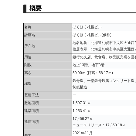
概要
名称
ほくほく札幌ビル
計画名
ほくほく札幌ビル(仮称)
地名地番：北海道札幌市中央区大通西2
所在地
住居表示：北海道札幌市中央区大通西2
用途
銀行の支店、飲食店、物品販売業を営
階数
地上13階、地下3階
高さ
59.90ｍ (軒高：58.17ｍ)
鉄骨造、一部鉄骨鉄筋コンクリート造
構造
制振構造
基礎工法
ー
敷地面積
1,597.31㎡
建築面積
1,253.41㎡
17,456.27㎡
延床面積
ニュースリリース：17,350.18㎡
2021年11月
着工