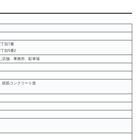
丁目7番
丁目5番2
む店舗、事務所、駐車場
、鉄筋コンクリート造