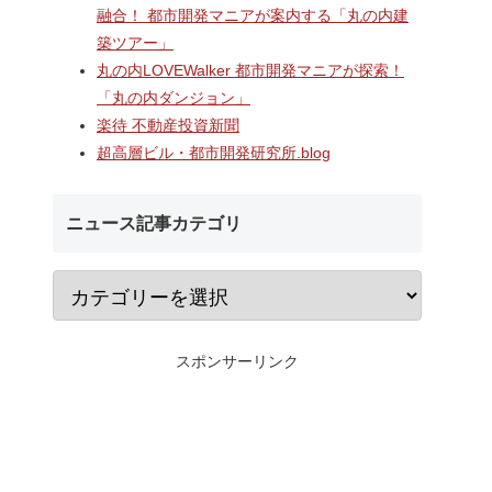
ームドア
村岡・深沢地区エリアに開業
千葉ニュータウンで
融合！ 都市開発マニアが案内する「丸の内建
た「相鉄
するショッピングセンター
む延床約3万㎡の大
築ツアー」
」！！駅
「MCUD・HASEKO Retail鎌
センター「（仮称）In
央の交通
倉梶原」！！2026年8月28日
築工事」！！AI・D
丸の内LOVEWalker 都市開発マニアが探索！
にカインズ、9月1日にライフ
える新たなデジタル
「丸の内ダンジョン」
が開業へ！！
整備が本格化！！
楽待 不動産投資新聞
超高層ビル・都市開発研究所.blog
ニュース記事カテゴリ
スポンサーリンク