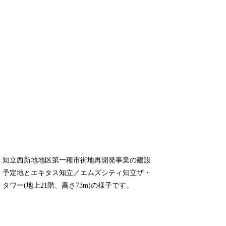
知立西新地地区第一種市街地再開発事業の建設
予定地とエキタス知立／エムズシティ知立ザ・
タワー(地上21階、高さ73m)の様子です。