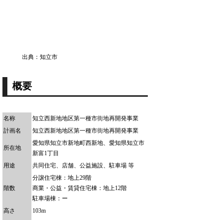
出典：知立市
概要
名称
知立西新地地区第一種市街地再開発事業
計画名
知立西新地地区第一種市街地再開発事業
愛知県知立市新地町西新地、愛知県知立市
所在地
新富1丁目
用途
共同住宅、店舗、公益施設、駐車場 等
分譲住宅棟：地上29階
階数
商業・公益・賃貸住宅棟：地上12階
駐車場棟：ー
高さ
103m