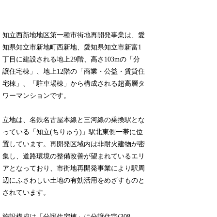
知立西新地地区第一種市街地再開発事業は、愛
知県知立市新地町西新地、愛知県知立市新富1
丁目に建設される地上29階、高さ103mの「分
譲住宅棟」、地上12階の「商業・公益・賃貸住
宅棟」、「駐車場棟」から構成される超高層タ
ワーマンションです。
立地は、名鉄名古屋本線と三河線の乗換駅とな
っている「知立(ちりゅう)」駅北東側一帯に位
置しています。再開発区域内は非耐火建物が密
集し、道路環境の整備改善が望まれているエリ
アとなっており、市街地再開発事業により駅周
辺にふさわしい土地の有効活用をめざすものと
されています。
施設構成は「分譲住宅棟」に分譲住宅(308