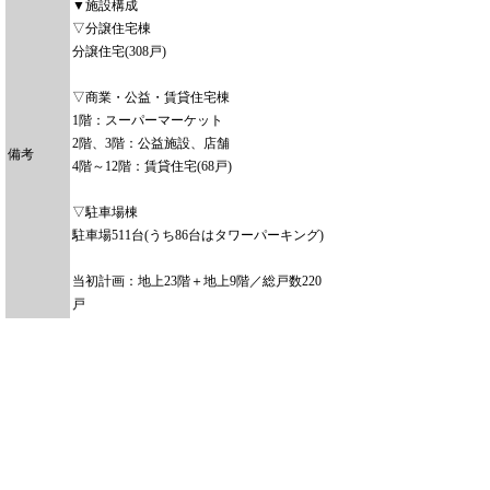
▼施設構成
▽分譲住宅棟
分譲住宅(308戸)
▽商業・公益・賃貸住宅棟
1階：スーパーマーケット
2階、3階：公益施設、店舗
備考
4階～12階：賃貸住宅(68戸)
▽駐車場棟
駐車場511台(うち86台はタワーパーキング)
当初計画：地上23階＋地上9階／総戸数220
戸