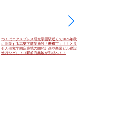
つくばエクスプレス研究学園駅近くで2026年秋
海老名駅間地区のViNA
に開業する高架下商業施設「寿横丁」！！とり
デンズ）で建設中の「
せん研究学園店跡地の開発計画や商業ビル建設
と「（仮称）ホテル温浴
進行などにより駅前商業地が形成へ！！
状況！！天然温泉のほ
複合施設の建設が進む