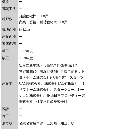
構造
ー
基礎工法
ー
分譲住宅棟：308戸
総戸数
商業・公益・賃貸住宅棟：68戸
敷地面積
約1.2ha
建築面積
ー
延床面積
ー
着工
2027年度
竣工
2029年度
知立西新地地区市街地再開発準備組合
特定業務代行者及び参加組合員予定者：ト
ヨタホーム株式会社(代表企業)、スターツ
建築主
CAM株式会社、株式会社IAO竹田設計、ミ
サワホーム株式会社、スターツコーポレー
ション株式会社、JR西日本プロパティーズ
株式会社、住友不動産株式会社
設計
ー
施工
ー
最寄駅
名鉄名古屋本線、三河線「知立」駅