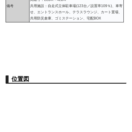
備考
共用施設：自走式立体駐車場(123台／設置率109％)、車寄
せ、エントランスホール、テラスラウンジ、カート置場、
共用防災倉庫、ゴミステーション、宅配BOX
位置図