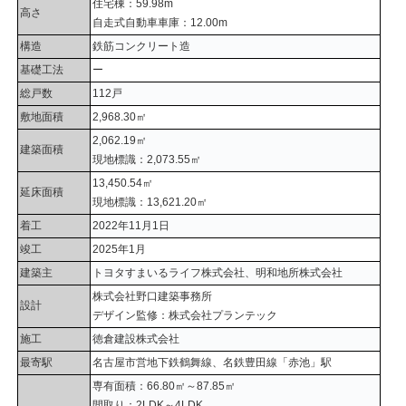
住宅棟：59.98m
高さ
自走式自動車車庫：12.00m
構造
鉄筋コンクリート造
基礎工法
ー
総戸数
112戸
敷地面積
2,968.30㎡
2,062.19㎡
建築面積
現地標識：2,073.55㎡
13,450.54㎡
延床面積
現地標識：13,621.20㎡
着工
2022年11月1日
竣工
2025年1月
建築主
トヨタすまいるライフ株式会社、明和地所株式会社
株式会社野口建築事務所
設計
デザイン監修：株式会社プランテック
施工
徳倉建設株式会社
最寄駅
名古屋市営地下鉄鶴舞線、名鉄豊田線「赤池」駅
専有面積：66.80㎡～87.85㎡
間取り：2LDK～4LDK