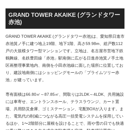
丁」！！とりせん研究学園店
ァミリー棟」と「（仮称）ホ
跡地の開発計画や商業ビル建
テル温浴棟」2026年夏時点建
設進行などにより駅前商業地
設状況！！天然温泉のほか子
GRAND TOWER AKAIKE (グランドタワー
が形成へ！！
育て・ペット関連の複合施設
赤池)
の建設が進む！！
GRAND TOWER AKAIKE (グランドタワー赤池)は、愛知県日進市
赤池箕ノ手に建つ地上19階、地下1階、高さ59.98m、総戸数112
戸の大規模タワー型マンションです。立地は、名古屋市営地下鉄
鶴舞線、名鉄豊田線「赤池」駅南側に広がる日進赤池箕ノ手土地
区画整理事業地内、南側を小田赤池線に面した場所に位置してお
り、建設地南側にはショッピングモールの「プライムツリー赤
池」が建っています。
専有面積は66.80㎡～87.85㎡、間取りは2LDK～4LDK、共用施設
には車寄せ、エントランスホール、テラスラウンジ、カート置
場、共用防災倉庫、ゴミステーション、宅配BOXが入ります。ま
た、電気代の削減につながる高圧一括受電システムを採用してい
るほか、1〜2階部分に屋根を設けることで、雨や雪の日でも快適