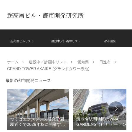
超高層ビル・都市開発研究所
超高層ビルリスト
建設中／計画中リスト
都市開発
ホーム
建設中／計画中リスト
愛知県
日進市
GRAND TOWER AKAIKE (グランドタワー赤池)
最新の都市開発ニュース
つくばエクスプレス研究学園
海老名駅間地区のViNA
駅近くで2026年秋に開業する
GARDENS（ビナ ガーデン
高架下商業施設「寿横
ズ）で建設中の「（仮称）フ