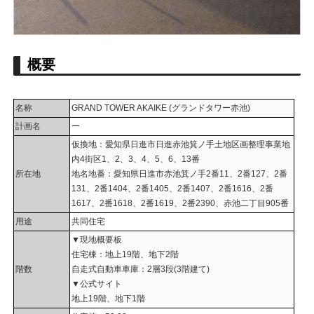
概要
名称
GRAND TOWER AKAIKE (グランドタワー赤池)
計画名
ー
仮換地：愛知県日進市日進赤池箕ノ手土地区画整理事業地
内4街区1、2、3、4、5、6、13番
所在地
地名地番：愛知県日進市赤池箕ノ手2番11、2番127、2番
131、2番1404、2番1405、2番1407、2番1616、2番
1617、2番1618、2番1619、2番2390、赤池二丁目905番
用途
共同住宅
▼現地概要板
住宅棟：地上19階、地下2階
階数
自走式自動車車庫：2層3段(3階建て)
▼公式サイト
地上19階、地下1階