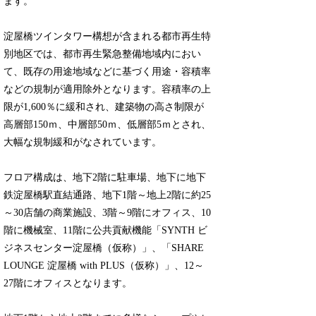
ます。
淀屋橋ツインタワー構想が含まれる都市再生特
別地区では、都市再生緊急整備地域内におい
て、既存の用途地域などに基づく用途・容積率
などの規制が適用除外となります。容積率の上
限が1,600％に緩和され、建築物の高さ制限が
高層部150ｍ、中層部50ｍ、低層部5ｍとされ、
大幅な規制緩和がなされています。
フロア構成は、地下2階に駐車場、地下に地下
鉄淀屋橋駅直結通路、地下1階～地上2階に約25
～30店舗の商業施設、3階～9階にオフィス、10
階に機械室、11階に公共貢献機能「SYNTH ビ
ジネスセンター淀屋橋（仮称）」、「SHARE
LOUNGE 淀屋橋 with PLUS（仮称）」、12～
27階にオフィスとなります。