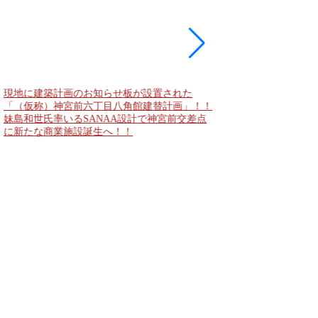
現地に建築計画のお知らせ板が設置された
東急新横浜線 新綱島
「（仮称）神宮前六丁目八角館建替計画」！！
住宅主屋を活用した「新
妹島和世氏率いるSANAA設計で神宮前交差点
民家＋2棟の木造商業
に新たな商業施設誕生へ！！
点が2026年秋誕生へ！