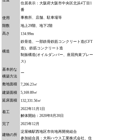
住居表示：大阪府大阪市中央区北浜4丁目1
番
事務所、店舗、駐車場等
使用
階数
地上29階、地下2階
高さ
134.99m
鉄骨造、一部鉄骨鉄筋コンクリート造(CFT
造)、鉄筋コンクリート造
構造
制振構造(オイルダンパー、座屈拘束ブレー
ス)
基本的な
ー
構築方法
敷地面積
7,206.23㎡
建築面積
5,169.89㎡
延床面積
132,331.56㎡
2022年11月1日
着工
解体開始：2020年8月20日
完了
2025年12月
淀屋橋駅西地区市街地再開発組合
建物の所
参加組合員：大和ハウス工業株式会社、住