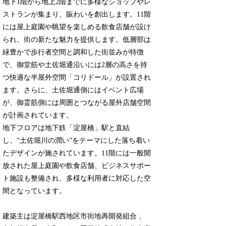
地下1階から地上2階までに多様なショップやレ
ストランが集まり、賑わいを創出します。11階
には屋上庭園や眺望を楽しめる飲食店舗が設け
られ、街の新たな魅力を提供します。低層部は
緑豊かで歩行者空間と調和した街並みが特徴
で、御堂筋や土佐堀通沿いには2層の高さを持
つ快適な半屋外空間「コリドール」が設置され
ます。さらに、土佐堀通側にはイベント広場
が、御霊筋側には周囲とつながる屋外店舗空間
が計画されています。
地下フロアは地下鉄「淀屋橋」駅と直結
し、“土佐堀川の潤い”をテーマにした落ち着い
たデザインが施されています。11階には一般開
放された屋上庭園や飲食店舗、ビジネスサポー
ト施設も整備され、多様な利用者に対応した空
間となっています。
建築主は淀屋橋駅西地区市街地再開発組合 、