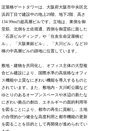
淀屋橋ゲートタワーは、大阪府大阪市中央区北
浜四丁目で建設中の地上29階、地下2階、高さ
134.99mの超高層ビルです。立地は、東側を御
堂筋、北側を土佐堀通、西側を御霊筋に面した
「石原ビルディング」や「住友生命淀屋橋ビ
ル」、「大阪東銀ビル」、「大川ビル」など10
棟の中高層ビルの跡地に位置しています。
敷地・建物を共同化し、オフィス主体の大型複
合ビル建設により、国際水準の高規格なオフィ
ス機能や上質なにぎわい機能を導入するものと
されています。また、敷地内・大川町公園など
ゆとりのあるオープンスペースや水辺の新たな
にぎわい拠点の創出、エネルギーの面的利用等
を図ることにより、都市の再生に貢献し、土地
の合理的かつ健全な高度利用と都市機能の更新
を図ることを目的として再開発が進められてい