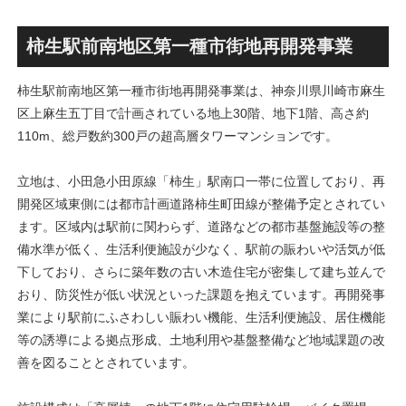
ス」！！2,500戸超の巨大マ
画」！！妹島和世氏率いる
ンション街で「プロムナード
SANAA設計で神宮前交差点に
八番街」の建設が進む！！
新たな商業施設誕生へ！！
柿生駅前南地区第一種市街地再開発事業
柿生駅前南地区第一種市街地再開発事業は、神奈川県川崎市麻生
区上麻生五丁目で計画されている地上30階、地下1階、高さ約
110m、総戸数約300戸の超高層タワーマンションです。
立地は、小田急小田原線「柿生」駅南口一帯に位置しており、再
開発区域東側には都市計画道路柿生町田線が整備予定とされてい
ます。区域内は駅前に関わらず、道路などの都市基盤施設等の整
備水準が低く、生活利便施設が少なく、駅前の賑わいや活気が低
下しており、さらに築年数の古い木造住宅が密集して建ち並んで
おり、防災性が低い状況といった課題を抱えています。再開発事
業により駅前にふさわしい賑わい機能、生活利便施設、居住機能
等の誘導による拠点形成、土地利用や基盤整備など地域課題の改
善を図ることとされています。