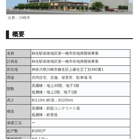
出典：川崎市
概要
名称
柿生駅前南地区第一種市街地再開発事業
計画名
柿生駅前南地区第一種市街地再開発事業
所在地
神奈川県川崎市麻生区上麻生五丁目480番1
用途
共同住宅、店舗、保育所、駐車場 等
高層棟：地上30階、地下1階
階数
低層棟：地上2階、地下1階
高さ
約110m (軒高：約105m)
高層棟：鉄筋コンクリート造
構造
低層棟：鉄骨造
基礎工法
ー
総戸数
約300戸
敷地面積
約5,170㎡