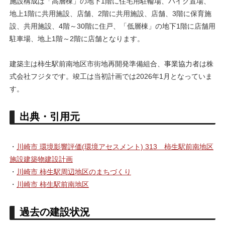
施設構成は「高層棟」の地下1階に住宅用駐輪場、バイク置場、
地上1階に共用施設、店舗、2階に共用施設、店舗、3階に保育施
設、共用施設、4階～30階に住戸、「低層棟」の地下1階に店舗用
駐車場、地上1階～2階に店舗となります。
建築主は柿生駅前南地区市街地再開発準備組合、事業協力者は株
式会社フジタです。竣工は当初計画では2026年1月となっていま
す。
出典・引用元
・
川崎市 環境影響評価(環境アセスメント) 313 柿生駅前南地区
施設建築物建設計画
・
川崎市 柿生駅周辺地区のまちづくり
・
川崎市 柿生駅前南地区
過去の建設状況