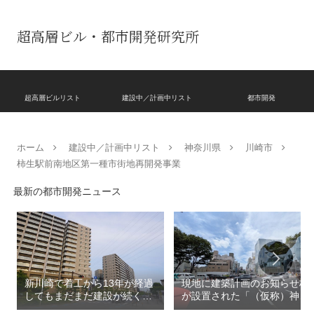
超高層ビル・都市開発研究所
超高層ビルリスト
建設中／計画中リスト
都市開発
ホーム
建設中／計画中リスト
神奈川県
川崎市
柿生駅前南地区第一種市街地再開発事業
最新の都市開発ニュース
新川崎で着工から13年が経過
現地に建築計画のお知らせ板
してもまだまだ建設が続く
が設置された「（仮称）神宮
「クレストプライムレジデン
前六丁目八角館建替計