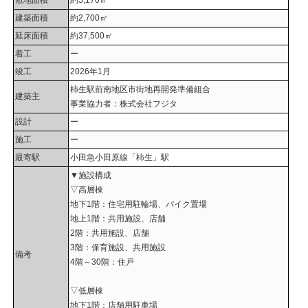
建築面積
約2,700㎡
延床面積
約37,500㎡
着工
ー
竣工
2026年1月
柿生駅前南地区市街地再開発準備組合
建築主
事業協力者：株式会社フジタ
設計
ー
施工
ー
最寄駅
小田急小田原線「柿生」駅
▼施設構成
▽高層棟
地下1階：住宅用駐輪場、バイク置場
地上1階：共用施設、店舗
2階：共用施設、店舗
3階：保育施設、共用施設
備考
4階～30階：住戸
▽低層棟
地下1階：店舗用駐車場