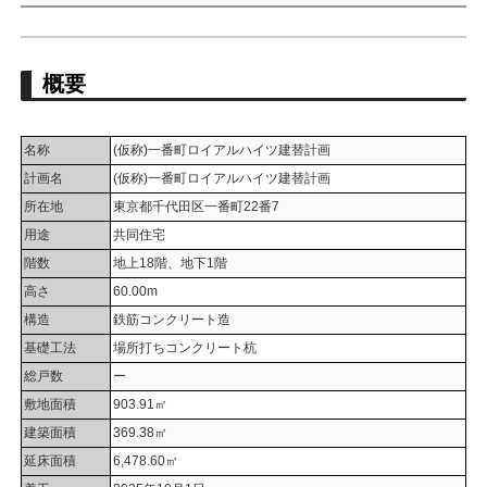
概要
名称
(仮称)一番町ロイアルハイツ建替計画
計画名
(仮称)一番町ロイアルハイツ建替計画
所在地
東京都千代田区一番町22番7
用途
共同住宅
階数
地上18階、地下1階
高さ
60.00m
構造
鉄筋コンクリート造
基礎工法
場所打ちコンクリート杭
総戸数
ー
敷地面積
903.91㎡
建築面積
369.38㎡
延床面積
6,478.60㎡