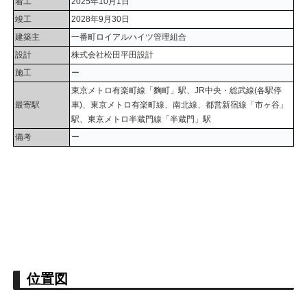
着工
2025年10月1日
竣工
2028年9月30日
建築主
一番町ロイアルハイツ管理組合
設計
株式会社松田平田設計
施工
ー
東京メトロ有楽町線「麴町」駅、JR中央・総武線(各駅停
最寄駅
車)、東京メトロ有楽町線、南北線、都営新宿線「市ヶ谷」
駅、東京メトロ半蔵門線「半蔵門」駅
備考
ー
位置図