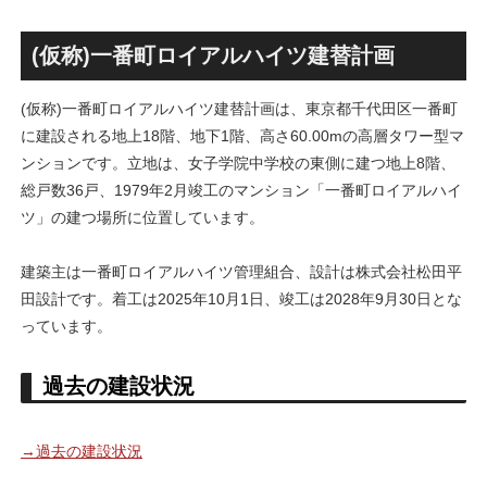
ァミリー棟」と「（仮称）ホ
Kubota LaLa arena」！！街
テル温浴棟」2026年夏時点建
区名称は「Kubota field（クボ
設状況！！天然温泉のほか子
タフィールド）」に決定！！
(仮称)一番町ロイアルハイツ建替計画
育て・ペット関連の複合施設
の建設が進む！！
(仮称)一番町ロイアルハイツ建替計画は、東京都千代田区一番町
に建設される地上18階、地下1階、高さ60.00mの高層タワー型マ
ンションです。立地は、女子学院中学校の東側に建つ地上8階、
総戸数36戸、1979年2月竣工のマンション「一番町ロイアルハイ
ツ」の建つ場所に位置しています。
建築主は一番町ロイアルハイツ管理組合、設計は株式会社松田平
田設計です。着工は2025年10月1日、竣工は2028年9月30日とな
っています。
過去の建設状況
→過去の建設状況