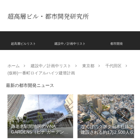
超高層ビル・都市開発研究所
超高層ビルリスト
建設中／計画中リスト
都市開発
ホーム
建設中／計画中リスト
東京都
千代田区
(仮称)一番町ロイアルハイツ建替計画
最新の都市開発ニュース
海老名駅間地区のViNA
なんばのクボタ旧本社跡地に
GARDENS（ビナ ガーデン
建設される約1万2,500人収容
ズ）で建設中の「（仮称）フ
の多目的アリーナ「（仮称）