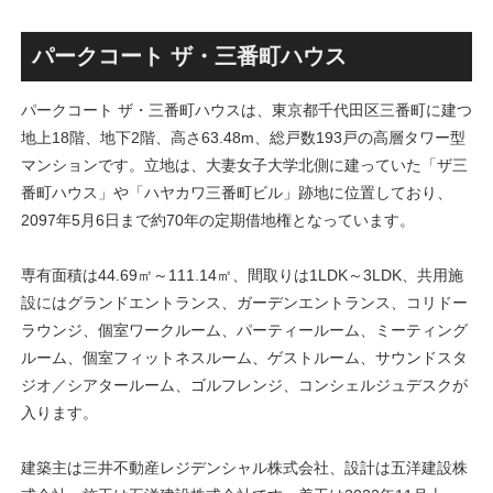
丁」！！とりせん研究学園店
ァミリー棟」と「（仮称）ホ
跡地の開発計画や商業ビル建
テル温浴棟」2026年夏時点建
設進行などにより駅前商業地
設状況！！天然温泉のほか子
パークコート ザ・三番町ハウス
が形成へ！！
育て・ペット関連の複合施設
の建設が進む！！
パークコート ザ・三番町ハウスは、東京都千代田区三番町に建つ
地上18階、地下2階、高さ63.48m、総戸数193戸の高層タワー型
マンションです。立地は、大妻女子大学北側に建っていた「ザ三
番町ハウス」や「ハヤカワ三番町ビル」跡地に位置しており、
2097年5月6日まで約70年の定期借地権となっています。
専有面積は44.69㎡～111.14㎡、間取りは1LDK～3LDK、共用施
設にはグランドエントランス、ガーデンエントランス、コリドー
ラウンジ、個室ワークルーム、パーティールーム、ミーティング
ルーム、個室フィットネスルーム、ゲストルーム、サウンドスタ
ジオ／シアタールーム、ゴルフレンジ、コンシェルジュデスクが
入ります。
建築主は三井不動産レジデンシャル株式会社、設計は五洋建設株