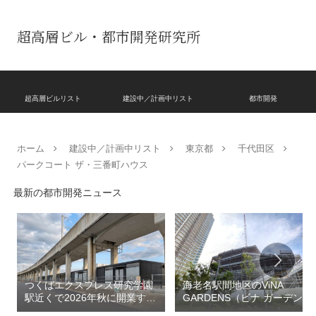
超高層ビル・都市開発研究所
超高層ビルリスト
建設中／計画中リスト
都市開発
ホーム
建設中／計画中リスト
東京都
千代田区
パークコート ザ・三番町ハウス
最新の都市開発ニュース
つくばエクスプレス研究学園
海老名駅間地区のViNA
駅近くで2026年秋に開業する
GARDENS（ビナ ガーデン
高架下商業施設「寿横
ズ）で建設中の「（仮称）フ