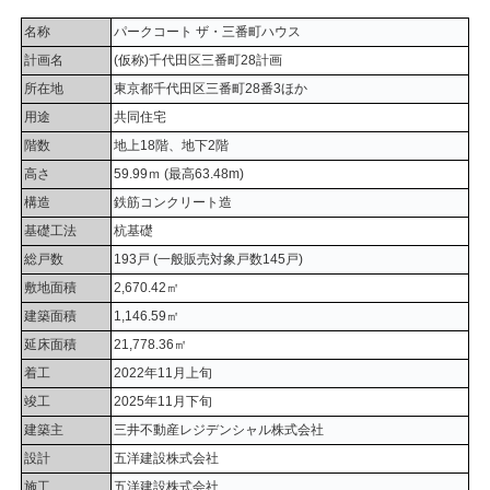
名称
パークコート ザ・三番町ハウス
計画名
(仮称)千代田区三番町28計画
所在地
東京都千代田区三番町28番3ほか
用途
共同住宅
階数
地上18階、地下2階
高さ
59.99ｍ (最高63.48m)
構造
鉄筋コンクリート造
基礎工法
杭基礎
総戸数
193戸 (一般販売対象戸数145戸)
敷地面積
2,670.42㎡
建築面積
1,146.59㎡
延床面積
21,778.36㎡
着工
2022年11月上旬
竣工
2025年11月下旬
建築主
三井不動産レジデンシャル株式会社
設計
五洋建設株式会社
施工
五洋建設株式会社