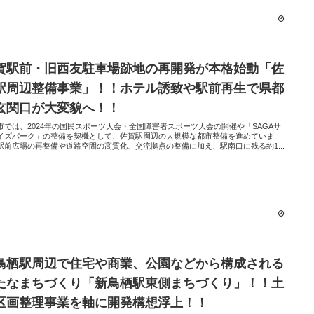
賀駅前・旧西友駐車場跡地の再開発が本格始動「佐
駅周辺整備事業」！！ホテル誘致や駅前再生で県都
玄関口が大変貌へ！！
市では、2024年の国民スポーツ大会・全国障害者スポーツ大会の開催や「SAGAサ
イズパーク」の整備を契機として、佐賀駅周辺の大規模な都市整備を進めていま
駅前広場の再整備や道路空間の高質化、交流拠点の整備に加え、駅南口に残る約1...
鳥栖駅周辺で住宅や商業、公園などから構成される
たなまちづくり「新鳥栖駅東側まちづくり」！！土
区画整理事業を軸に開発構想浮上！！