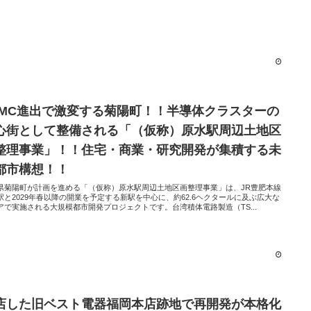
SMC進出で激変する菊陽町！！半導体クラスターの
心街として整備される「（仮称）原水駅周辺土地区
整理事業」！！住宅・商業・研究開発が集積する未
都市構想！！
県菊陽町が計画を進める「（仮称）原水駅周辺土地区画整理事業」は、JR豊肥本線
駅と2029年春以降の開業を予定する新駅を中心に、約62.6ヘクタールに及ぶ広大な
アで実施される大規模都市開発プロジェクトです。台湾積体電路製造（TS...
店した旧ベスト電器福岡本店跡地で再開発が本格化