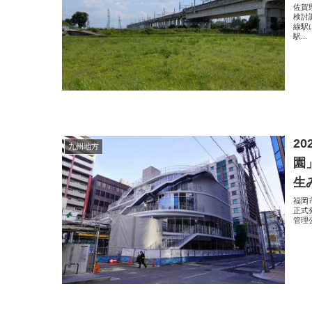
佐賀
検討
線駅
駅...
2
九州地方
園
生
福岡
正式
管理