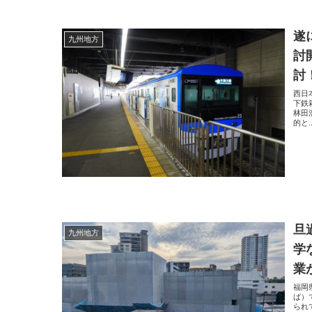
遂
九州地方
討
討
西日
下鉄
林田
的と..
旦
九州地方
学
業
福岡
ば）
られ