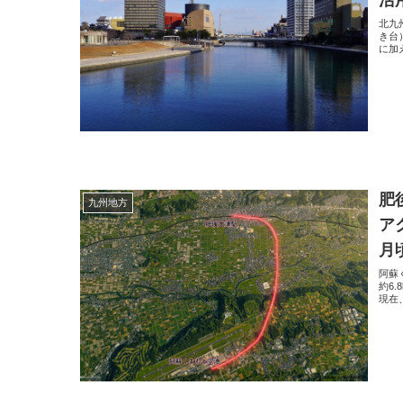
北九
き台
に加
肥
九州地方
ア
月
阿蘇
約6
現在