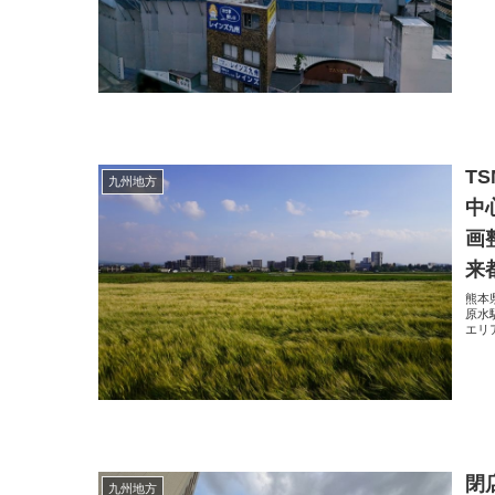
T
九州地方
中
画
来
熊本
原水
エリ
閉
九州地方