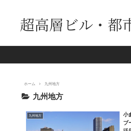
超高層ビル・都
ホーム
九州地方
九州地方
小
九州地方
ブ
活