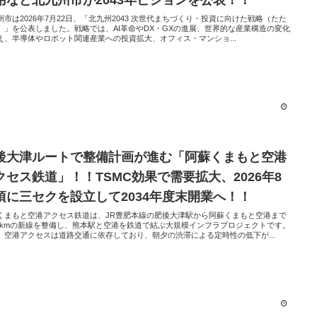
州市は2026年7月22日、「北九州2043 次世代まちづくり・投資に向けた戦略（たた
）」を公表しました。戦略では、AI革命やDX・GXの進展、世界的な産業構造の変化
え、半導体やロボット関連産業への投資拡大、オフィス・マンショ...
後大津ルートで整備計画が進む「阿蘇くまもと空港
クセス鉄道」！！TSMC効果で需要拡大、2026年8
頃に三セクを設立して2034年度末開業へ！！
くまもと空港アクセス鉄道は、JR豊肥本線の肥後大津駅から阿蘇くまもと空港まで
.8kmの新線を整備し、熊本駅と空港を鉄道で結ぶ大規模インフラプロジェクトです。
、空港アクセスは道路交通に依存しており、朝夕の渋滞による定時性の低下が...