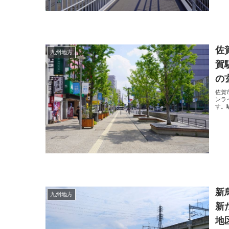
佐
九州地方
賀
の
佐賀
ンラ
す。
新
九州地方
新
地