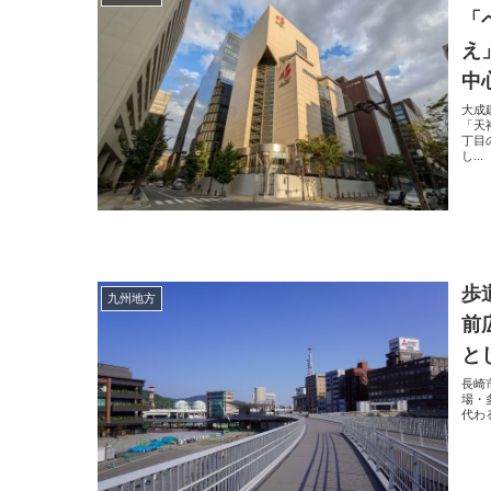
「
え
中
大成
「天
丁目
し...
歩
九州地方
前
と
長崎
場・
代わ