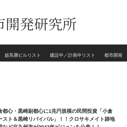
市開発研究所
超高層ビルリスト
建設中／計画中リスト
都市開発
倉都心・黒崎副都心に1兆円規模の民間投資「小倉
ースト＆黒崎リバイバル」！！クロサキメイト跡地
用など北九州市が2043年ビジョンを公表！！