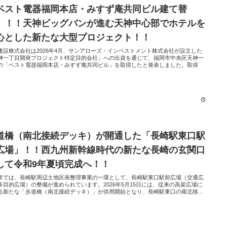
ベスト電器福岡本店・みすず庵共同ビル建て替
」！！天神ビッグバンが進む天神中心部でホテルを
心とした新たな大型プロジェクト！！
建設株式会社は2026年4月、サンアローズ・インベストメント株式会社が設立した
神一丁目開発プロジェクト特定目的会社」への出資を通じて、福岡市中央区天神一
の「ベスト電器福岡本店・みすず庵共同ビル」を取得したと発表しました。取得
道橋（南北接続デッキ）が開通した「長崎駅東口駅
広場」！！西九州新幹線時代の新たな長崎の玄関口
して令和9年夏頃完成へ！！
市では、長崎駅周辺土地区画整理事業の一環として、長崎駅東口駅前広場（交通広
多目的広場）の整備が進められています。2026年5月15日には、従来の高架広場に
る新たな「歩道橋（南北接続デッキ）」が供用開始となり、長崎駅東口の南北移...