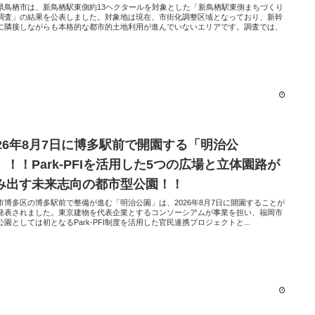
県鳥栖市は、新鳥栖駅東側約13ヘクタールを対象とした「新鳥栖駅東側まちづくり
調査」の結果を公表しました。対象地は現在、市街化調整区域となっており、新幹
に隣接しながらも本格的な都市的土地利用が進んでいないエリアです。調査では、
026年8月7日に博多駅前で開園する「明治公
」！！Park-PFIを活用した5つの広場と立体園路が
み出す未来志向の都市型公園！！
市博多区の博多駅前で整備が進む「明治公園」は、2026年8月7日に開園することが
発表されました。東京建物を代表企業とするコンソーシアムが事業を担い、福岡市
公園としては初となるPark-PFI制度を活用した官民連携プロジェクトと...