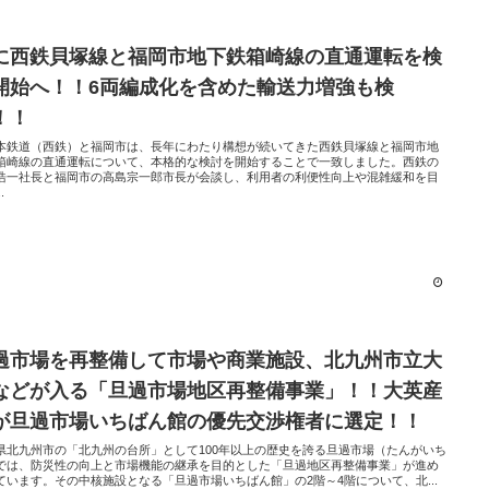
に西鉄貝塚線と福岡市地下鉄箱崎線の直通運転を検
開始へ！！6両編成化を含めた輸送力増強も検
！！
本鉄道（西鉄）と福岡市は、長年にわたり構想が続いてきた西鉄貝塚線と福岡市地
箱崎線の直通運転について、本格的な検討を開始することで一致しました。西鉄の
浩一社長と福岡市の高島宗一郎市長が会談し、利用者の利便性向上や混雑緩和を目
.
過市場を再整備して市場や商業施設、北九州市立大
などが入る「旦過市場地区再整備事業」！！大英産
が旦過市場いちばん館の優先交渉権者に選定！！
県北九州市の「北九州の台所」として100年以上の歴史を誇る旦過市場（たんがいち
では、防災性の向上と市場機能の継承を目的とした「旦過地区再整備事業」が進め
ています。その中核施設となる「旦過市場いちばん館」の2階～4階について、北...