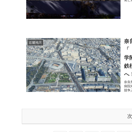
発と
奈
近畿地方
「
学
鉄
へ
奈良
病院