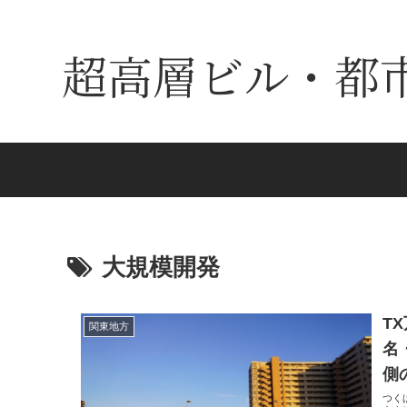
超高層ビル・都
大規模開発
T
関東地方
名
側
つく