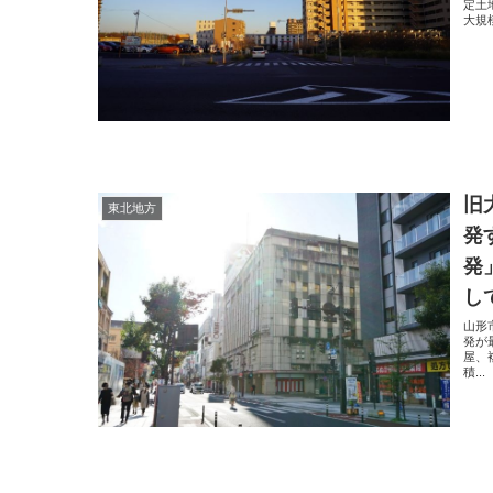
定土
大規
旧
東北地方
発
発
し
山形
発が
屋、
積...