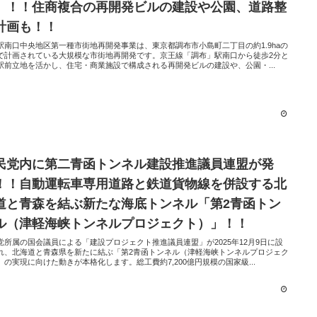
」！！住商複合の再開発ビルの建設や公園、道路整
計画も！！
駅南口中央地区第一種市街地再開発事業は、東京都調布市小島町二丁目の約1.9haの
で計画されている大規模な市街地再開発です。京王線「調布」駅南口から徒歩2分と
駅前立地を活かし、住宅・商業施設で構成される再開発ビルの建設や、公園・...
民党内に第二青函トンネル建設推進議員連盟が発
！！自動運転車専用道路と鉄道貨物線を併設する北
道と青森を結ぶ新たな海底トンネル「第2青函トン
ル（津軽海峡トンネルプロジェクト）」！！
党所属の国会議員による「建設プロジェクト推進議員連盟」が2025年12月9日に設
れ、北海道と青森県を新たに結ぶ「第2青函トンネル（津軽海峡トンネルプロジェク
」の実現に向けた動きが本格化します。総工費約7,200億円規模の国家級...