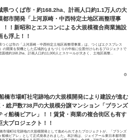
城県つくば市・約168.2ha、計画人口約1.1万人の大
模都市開発「上河原崎・中西特定土地区画整理事
」！！新昭和とエスコンによる大規模複合商業施設
画も浮上！！
県つくば市の「上河原崎・中西特定土地区画整理事業」は、つくばエクスプレス
X）の開業を契機とした広域的なまちづくりの中核に位置付けられるプロジェクトで
面積約168.2ha、計画人口約11,000人とスケールが大きく、土地区画整...
R船橋市場町社宅跡地の大規模開発により建設が進む
棟・総戸数738戸の大規模分譲マンション「ブランズ
ティ船橋ビアレ」！！賃貸・商業の複合街区も有す
巨大プロジェクト！！
船橋市場町社宅跡地の大規模開発として進められてきたプロジェクトが、「ブランズ
ィ船橋ビアレ」として正式発表されました。本計画は、ジェイアール東日本都市開