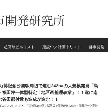
市開発研究所
超高層ビルリスト
建設中／計画中リスト
都市開発
X万博記念公園駅周辺で進む242haの大規模開発「島
・福田坪一体型特定土地区画整理事業」！！遂に南
の谷田部付近も造成が進む！！
ばエクスプレス（TX）「万博記念公園」駅周辺で開発が進む島名・福田坪一体型特