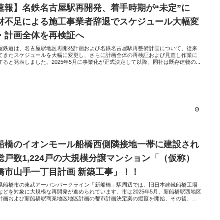
速報】名鉄名古屋駅再開発、着手時期が“未定”に
材不足による施工事業者辞退でスケジュール大幅変
・計画全体を再検証へ
屋鉄道は、名古屋駅地区再開発計画および名鉄名古屋駅再整備計画について、従来
てきたスケジュールを大幅に変更し、さらに計画全体の再検証および見直し作業に
すると発表しました。2025年5月に事業化が正式決定して以降、同社は既存建物の...
船橋のイオンモール船橋西側隣接地一帯に建設され
総戸数1,224戸の大規模分譲マンション「（仮称）
橋市山手一丁目計画 新築工事」！！
県船橋市の東武アーバンパークライン「新船橋」駅周辺では、旧日本建鐵船橋工場
などを対象に大規模な再開発が進められています。市は2025年5月、新船橋駅西地区
計画および新船橋駅商業地区地区計画の都市計画決定案の縦覧を開始、その後、...