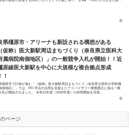
東急不動産が推進する共同プロジェクトの第二弾で、全4棟・738戸からなる大規...
良県橿原市・アリーナも新設される構想がある
（仮称）医大新駅周辺まちづくり（奈良県立医科大
附属病院南側地区）」の一般競争入札が開始！！近
橿原線医大新駅を中心に大規模な複合拠点形成
！！
県橿原市で計画が進む「（仮称）医大新駅周辺まちづくり（奈良県立医科大学附属
南側地区）」では、PFI 手法の活用を見据えたアドバイザリー業務委託に係る一般
競争入札が開始されました。 令和12年度（2030年度）の供用開始を目指...
次のページ