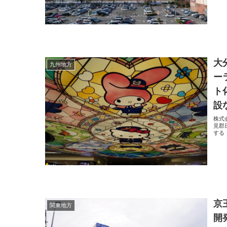
大
九州地方
ー
ト
設
株式
見郡
する
京
関東地方
開