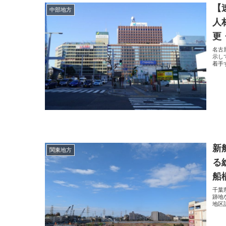
【
中部地方
人
更
名古
示し
着手
新
関東地方
る
船
千葉
跡地
地区