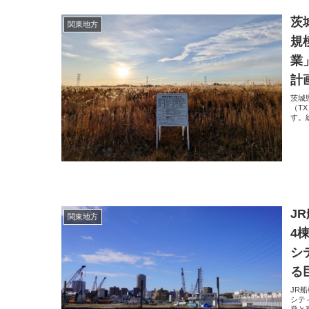
茨
関東地方
規
業
計
茨城
（T
す。総
J
関東地方
4
シ
る
JR
シテ