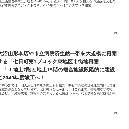
地区画整理事業は、総面積242.9ha、計画人口約15,000人を抱えるTX沿線最大級の
模都市開発プロジェクトです。2005年のつくばエクスプレス開業...
大沼山形本店や市立病院済生館一帯を大規模に再開
する「七日町第1ブロック東地区市街地再開
」！！地上7階と地上15階の複合施設段階的に建設
て2040年度竣工へ！！
市中心部では、旧大沼山形本店の閉店を契機に、中心市街地の活性化に向けた再開
最重要課題となっています。七日町（なぬかまち）はこれまで、御殿堰や水の町
複合ビル、結婚式場、旅篭町のにぎわい拠点施設「gura」など多様な民間投資が集