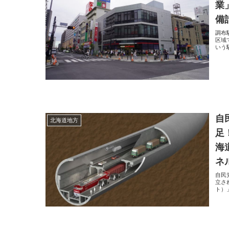
業
備
調布
区域
いう
自
北海道地方
足
海
ネ
自民
立さ
ト）