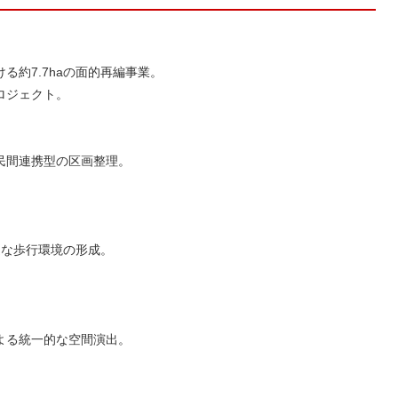
約7.7haの面的再編事業。
ロジェクト。
民間連携型の区画整理。
。
適な歩行環境の形成。
よる統一的な空間演出。