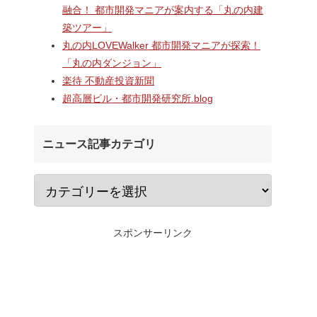
A
長崎駅前の県営バス
なんばのクボタ旧本社跡地に
融合！ 都市開発マニアが案内する「丸の内建
ガーデン
ル一帯で計画が進む
建設される約1万2,500人収容
築ツアー」
仮称）フ
地区第一種市街地再
の多目的アリーナ「（仮称）
仮称）ホ
業」！！バスターミ
Kubota LaLa arena」！！街
丸の内LOVEWalker 都市開発マニアが探索！
年夏時点建
としたホテル・商業
区名称は「Kubota field（クボ
「丸の内ダンジョン」
のほか子
スを備える新たな交
タフィールド）」に決定！！
楽待 不動産投資新聞
複合施設
拠点を形成へ！！
超高層ビル・都市開発研究所.blog
ニュース記事カテゴリ
スポンサーリンク