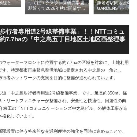
つくばエクスプレス研究学園
海老名駅間地区のViN
動線とな
駅近くで2026年秋に開業する
GARDENS（ビナ 
デッ
高架下商業施設「寿横
ズ）で建設中の「（
頃の開通を
丁」！！とりせん研究学園店
ァミリー棟」と「（
ージを公
跡地の開発計画や商業ビル建
テル温浴棟」2026
設進行などにより駅前商業地
設状況！！天然温泉
歩行者専用道2号線整備事業」！！NTTコミュ
が形成へ！！
育て・ペット関連の
7.7haの「中之島五丁目地区土地区画整理事
の建設が進む！！
ウォーターフロントに位置する約7.7haの区域を対象に、土地利用
です。特定都市再生緊急整備地域に指定される中之島の一角とし
歩行者ネットワークの充実を目的に整備が進められています。
道「中之島歩行者専用道2号線整備事業」です。延長約350m、幅
やストリートファニチャーが整備され、安全性と快適性、回遊性の向
4年竣工の「NTTコミュニケーションズ中之島ビル」の解体工事が進
本格化しています。
新駅設置に伴う将来的な交通利便性の強化を同時に進めることで、