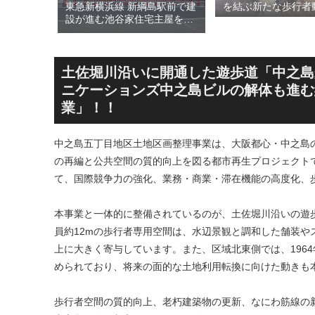
された
東急新横浜線 新綱島駅前で建
を結ぶ新たな歩行者
川線およ
設が進む池谷家住宅主屋を活
る「大阪城公園接続
）」！！
用した「新綱島MICCA」！！
キ」！！2028年春
港線整備
古民家＋2棟の木造商業施設
目指しデザインイメ
セスを強
による新たな駅前拠点が2026
表！！
年秋誕生へ！！
土佐堀川沿いに開通した遊歩道「中之島
ニケーションズ中之島ビルの解体も進む約
業」！！
中之島五丁目地区土地区画整理事業は、大阪都心・中之島の
の再編と公共空間の質的向上を図る都市再生プロジェクト
て、国際競争力の強化、業務・商業・滞在機能の高度化、
本事業と一体的に整備されているのが、土佐堀川沿いの遊歩
員約12mの歩行者専用空間は、水辺景観と調和した舗装
上に大きく寄与しています。また、区域北東側では、196
められており、将来の面的な土地利用転換に向けた動きも
歩行者空間の質的向上、老朽建築物の更新、なにわ筋線の