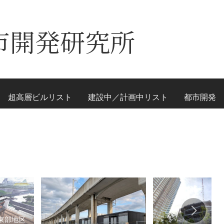
市開発研究所
超高層ビルリスト
建設中／計画中リスト
都市開発
東部地区