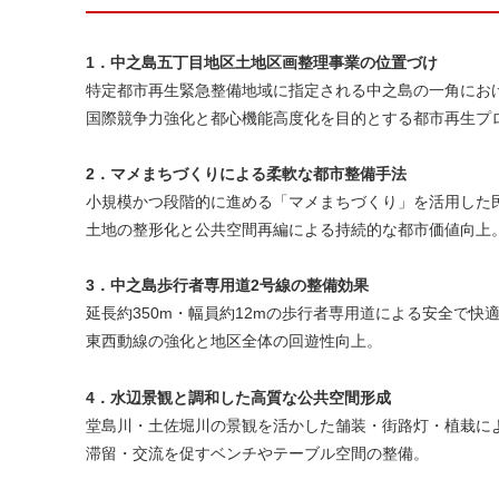
1．中之島五丁目地区土地区画整理事業の位置づけ
特定都市再生緊急整備地域に指定される中之島の一角における
国際競争力強化と都心機能高度化を目的とする都市再生プ
2．マメまちづくりによる柔軟な都市整備手法
小規模かつ段階的に進める「マメまちづくり」を活用した
土地の整形化と公共空間再編による持続的な都市価値向上
3．中之島歩行者専用道2号線の整備効果
延長約350m・幅員約12mの歩行者専用道による安全で快
東西動線の強化と地区全体の回遊性向上。
4．水辺景観と調和した高質な公共空間形成
堂島川・土佐堀川の景観を活かした舗装・街路灯・植栽に
滞留・交流を促すベンチやテーブル空間の整備。