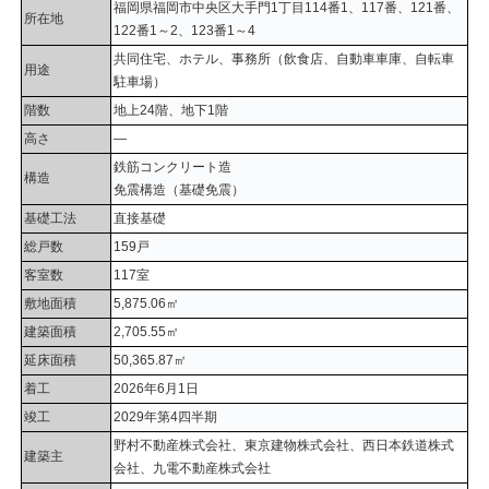
福岡県福岡市中央区大手門1丁目114番1、117番、121番、
所在地
122番1～2、123番1～4
共同住宅、ホテル、事務所（飲食店、自動車車庫、自転車
用途
駐車場）
階数
地上24階、地下1階
高さ
―
鉄筋コンクリート造
構造
免震構造（基礎免震）
基礎工法
直接基礎
総戸数
159戸
客室数
117室
敷地面積
5,875.06㎡
建築面積
2,705.55㎡
延床面積
50,365.87㎡
着工
2026年6月1日
竣工
2029年第4四半期
野村不動産株式会社、東京建物株式会社、西日本鉄道株式
建築主
会社、九電不動産株式会社