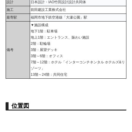
設計
日本設計・IAO竹田設計設計共同体
施工
前田建設工業株式会社
最寄駅
福岡市地下鉄空港線「大濠公園」駅
▼施設構成
地下1階：駐車場
地上1階：エントランス、賑わい施設
2階：駐輪場
備考
3階：展望デッキ
3階～6階：オフィス
7階～12階：ホテル「インターコンチネンタル ホテルズ&リ
ゾーツ」
13階～24階：共同住宅
位置図