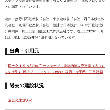
ステナブル建築物等先導事業（省ＣＯ２先導型） 採択プロジェク
トに認定されています。
建築主は野村不動産株式会社、東京建物株式会社、西日本鉄道株
式会社、九電不動産株式会社、設計は日本設計・IAO竹田設計設
計共同体、施工は前田建設工業株式会社です。着工は2026年6月
1日、竣工は2029年第4四半期となっています。
出典・引用元
・
国土交通省 令和7年度 サステナブル建築物等先導事業（省ＣＯ
２先導型） 採択プロジェクト （仮称）福岡・大手門一丁目計画
過去の建設状況
→過去の建設状況