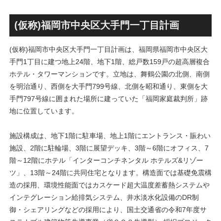
古民家＋2棟の木造商業施設
目指しデザインイメージを公
による新たな駅前拠点が2026
表！！
年秋誕生へ！！
(仮称)福岡市中央区大手門一丁目計画
(仮称)福岡市中央区大手門一丁目計画は、福岡県福岡市中央区大
手門1丁目に建つ地上24階、地下1階、総戸数159戸の超高層複合
ホテル・タワーマンションです。立地は、舞鶴公園の北側、南側
を明治通り、西側を大手門799号線、北側を昭和通り、東側を大
手門797号線に囲まれた場所に建っていた「福岡家庭裁判所」跡
地に位置しています。
施設構成は、地下1階に駐車場、地上1階にエントランス・賑わい
施設、2階に駐輪場、3階に展望デッキ、3階～6階にオフィス、7
階～12階にホテル「インターコンチネンタル ホテルズ&リゾー
ツ」、13階～24階に共同住宅となります。構造面では基礎免震構
造の採用、環境性能面ではカスケード超大温度差蓄熱システムや
インテグレーション給排気システム、井水淡水化設備のDR制
御・シェアリングなどの採用により、国土交通省の令和7年度サ