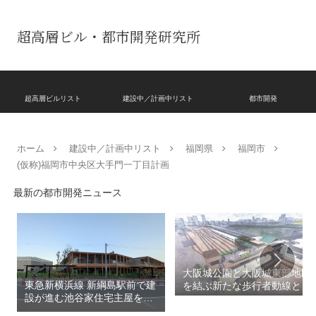
超高層ビル・都市開発研究所
超高層ビルリスト
建設中／計画中リスト
都市開発
ホーム
建設中／計画中リスト
福岡県
福岡市
(仮称)福岡市中央区大手門一丁目計画
最新の都市開発ニュース
大阪城公園と大阪城東部地区
東急新横浜線 新綱島駅前で建
を結ぶ新たな歩行者動線とな
設が進む池谷家住宅主屋を活
る「大阪城公園接続デッ
用した「新綱島MICCA」！！
キ」！！2028年春頃の開通を