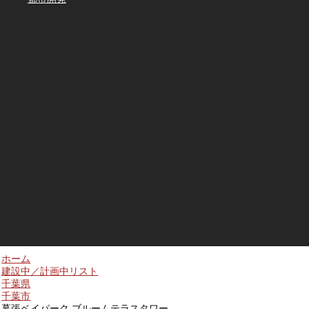
ホーム
建設中／計画中リスト
千葉県
千葉市
幕張ベイパーク ブルームテラスタワー