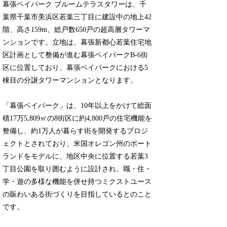
幕張ベイパーク ブルームテラスタワーは、千
葉県千葉市美浜区若葉三丁目に建設中の地上42
階、高さ159m、総戸数650戸の超高層タワーマ
ンションです。立地は、幕張新都心若葉住宅地
区計画として整備が進む幕張ベイパークB-6街
区に位置しており、幕張ベイパークにおける5
棟目の分譲タワーマンションとなります。
「幕張ベイパーク」は、10年以上をかけて総面
積17万5,809㎡の8街区に約4,800戸の住宅機能を
整備し、約1万人が暮らす街を開発するプロジ
ェクトとされており、米国オレゴン州のポート
ランドをモデルに、地区中央に位置する若葉3
丁目公園を取り囲むように設計され、職・住・
学・遊の多様な機能を併せ持つミクストユース
の賑わいある街づくりを目指しているとのこと
です。