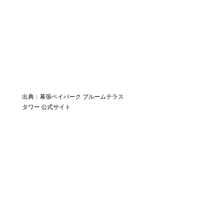
出典：幕張ベイパーク ブルームテラス
タワー 公式サイト