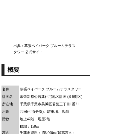
出典：幕張ベイパーク ブルームテラス
タワー 公式サイト
概要
名称
幕張ベイパーク ブルームテラスタワー
計画名
幕張新都心若葉住宅地区計画 (B-6街区)
所在地
千葉県千葉市美浜区若葉三丁目1番21
用途
共同住宅(分譲)、駐車場、店舗
階数
地上42階、塔屋2階
標識：159m
高さ
千葉市資料：158.000m (最高高さ：