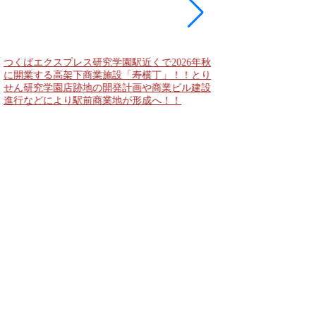
つくばエクスプレス研究学園駅近くで2026年秋
海老名駅間地区のViNA
に開業する高架下商業施設「寿横丁」！！とり
デンズ）で建設中の「
せん研究学園店跡地の開発計画や商業ビル建設
と「（仮称）ホテル温浴
進行などにより駅前商業地が形成へ！！
状況！！天然温泉のほ
複合施設の建設が進む