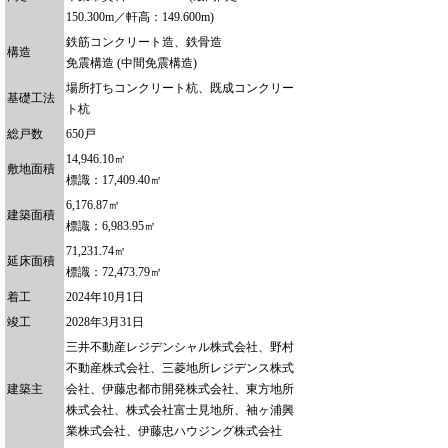
150.300m／軒高：149.600m)
鉄筋コンクリート造、鉄骨造
構造
免震構造 (中間免震構造)
場所打ちコンクリート杭、既成コンクリー
基礎工法
ト杭
総戸数
650戸
14,946.10㎡
敷地面積
標識：17,409.40㎡
6,176.87㎡
建築面積
標識：6,983.95㎡
71,231.74㎡
延床面積
標識：72,473.79㎡
着工
2024年10月1日
竣工
2028年3月31日
三井不動産レジデンシャル株式会社、野村
不動産株式会社、三菱地所レジデンス株式
建築主
会社、伊藤忠都市開発株式会社、東方地所
株式会社、株式会社富士見地所、袖ヶ浦興
業株式会社、伊藤忠ハウジング株式会社