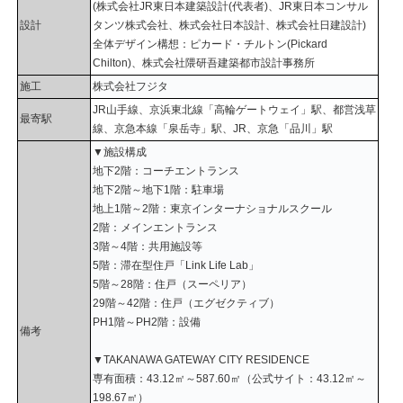
(株式会社JR東日本建築設計(代表者)、JR東日本コンサル
設計
タンツ株式会社、株式会社日本設計、株式会社日建設計)
全体デザイン構想：ピカード・チルトン(Pickard
Chilton)、株式会社隈研吾建築都市設計事務所
施工
株式会社フジタ
JR山手線、京浜東北線「高輪ゲートウェイ」駅、都営浅草
最寄駅
線、京急本線「泉岳寺」駅、JR、京急「品川」駅
▼施設構成
地下2階：コーチエントランス
地下2階～地下1階：駐車場
地上1階～2階：東京インターナショナルスクール
2階：メインエントランス
3階～4階：共用施設等
5階：滞在型住戸「Link Life Lab」
5階～28階：住戸（スーペリア）
29階～42階：住戸（エグゼクティブ）
PH1階～PH2階：設備
備考
▼TAKANAWA GATEWAY CITY RESIDENCE
専有面積：43.12㎡～587.60㎡（公式サイト：43.12㎡～
198.67㎡）