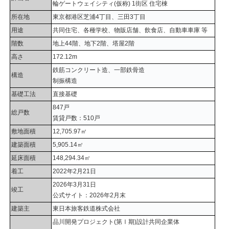
輪ゲートウェイシティ(仮称) 1街区 住宅棟
所在地
東京都港区芝浦4丁目、三田3丁目
用途
共同住宅、各種学校、物販店舗、飲食店、自動車車庫 等
階数
地上44階、地下2階、塔屋2階
高さ
172.12m
鉄筋コンクリート造、一部鉄骨造
構造
制振構造
基礎工法
直接基礎
847戸
総戸数
賃貸戸数：510戸
敷地面積
12,705.97㎡
建築面積
5,905.14㎡
延床面積
148,294.34㎡
着工
2022年2月21日
2026年3月31日
竣工
公式サイト：2026年2月末
建築主
東日本旅客鉄道株式会社
品川開発プロジェクト(第Ⅰ期)設計共同企業体