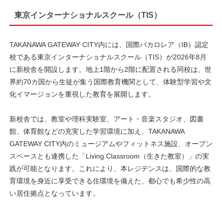
東京インターナショナルスクール（TIS）
TAKANAWA GATEWAY CITY内には、国際バカロレア（IB）認定
校である東京インターナショナルスクール（TIS）が2026年8月
に新校舎を開設します。地上1階から2階に配置される同校は、世
界約70カ国から生徒が集う国際教育機関として、体験型学習や文
化イマージョンを重視した教育を展開します。
新校舎では、教室や理科実験室、アート・音楽スタジオ、図書
館、体育館などの充実した学習環境に加え、TAKANAWA
GATEWAY CITY内のミュージアムやフィットネス施設、オープン
スペースとも連携した「Living Classroom（生きた教室）」の実
践が可能となります。これにより、本レジデンスは、国際的な教
育環境を身近に享受できる住環境を備えた、都心でも希少性の高
い居住拠点となっています。