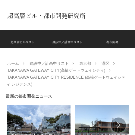
超高層ビル・都市開発研究所
超高層ビルリスト
建設中／計画中リスト
都市開発
ホーム
建設中／計画中リスト
東京都
港区
TAKANAWA GATEWAY CITY(高輪ゲートウェイシティ)
TAKANAWA GATEWAY CITY RESIDENCE (高輪ゲートウェイシテ
ィ レジデンス)
最新の都市開発ニュース