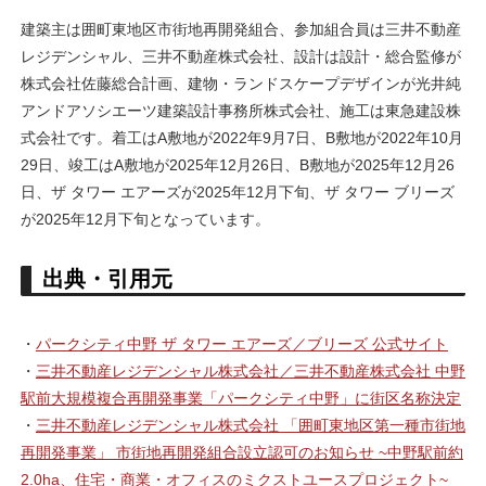
建築主は囲町東地区市街地再開発組合、参加組合員は三井不動産
レジデンシャル、三井不動産株式会社、設計は設計・総合監修が
株式会社佐藤総合計画、建物・ランドスケープデザインが光井純
アンドアソシエーツ建築設計事務所株式会社、施工は東急建設株
式会社です。着工はA敷地が2022年9月7日、B敷地が2022年10月
29日、竣工はA敷地が2025年12月26日、B敷地が2025年12月26
日、ザ タワー エアーズが2025年12月下旬、ザ タワー ブリーズ
が2025年12月下旬となっています。
出典・引用元
・
パークシティ中野 ザ タワー エアーズ／ブリーズ 公式サイト
・
三井不動産レジデンシャル株式会社／三井不動産株式会社 中野
駅前大規模複合再開発事業「パークシティ中野」に街区名称決定
・
三井不動産レジデンシャル株式会社 「囲町東地区第一種市街地
再開発事業」 市街地再開発組合設立認可のお知らせ ~中野駅前約
2.0ha、住宅・商業・オフィスのミクストユースプロジェクト~