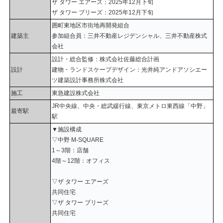
ザ タワー エアーズ：2025年12月下旬
ザ タワー ブリーズ：2025年12月下旬
囲町東地区市街地再開発組合
建築主
参加組合員：三井不動産レジデンシャル、三井不動産株式
会社
設計・総合監修：株式会社佐藤総合計画
設計
建物・ランドスケープデザイン：光井純アンドアソシエー
ツ建築設計事務所株式会社
施工
東急建設株式会社
JR中央線、中央・総武緩行線、東京メトロ東西線「中野」
最寄駅
駅
▼施設構成
▽中野 M-SQUARE
1～3階：店舗
4階～12階：オフィス
▽ザ タワー エアーズ
共同住宅
▽ザ タワー ブリーズ
共同住宅