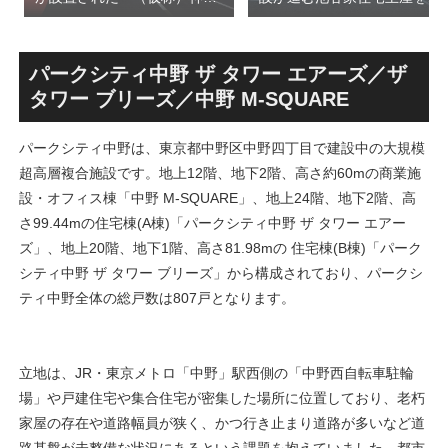
前六丁目八角館建替計
用した「新綱島MICCA」！！
画」！！妹島和世氏率いる
古民家＋2棟の木造商業施設
SANAA設計で神宮前交差点に
による新たな駅前拠点が2026
新たな商業施設誕生へ！！
年秋誕生へ！！
パークシティ中野 ザ タワー エアーズ／ザ
タワー ブリーズ／中野 M-SQUARE
パークシティ中野は、東京都中野区中野四丁目で建設中の大規模
超高層複合施設です。地上12階、地下2階、高さ約60mの商業施
設・オフィス棟「中野 M-SQUARE」、地上24階、地下2階、高
さ99.44mの住宅棟(A棟)「パークシティ中野 ザ タワー エアー
ズ」、地上20階、地下1階、高さ81.98mの 住宅棟(B棟)「パーク
シティ中野 ザ タワー ブリーズ」から構成されており、パークシ
ティ中野全体の総戸数は807戸となります。
立地は、JR・東京メトロ「中野」駅西側の「中野西自転車駐輪
場」や戸建住宅や集合住宅が密集した場所に位置しており、老朽
家屋の存在や道路幅員が狭く、かつ行き止まり道路が多いなど道
路基盤が未整備な状況にあるという課題を抱えていました。都市