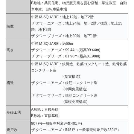
B敷地：共同住宅、物品販売業を営む店舗、華道教室、自動
車車庫、自転車駐車場
中野 M-SQUARE：地上12階、地下2階
ザ タワー エアーズ：地上24階、地下2階／標識：地上25
階数
階、地下2階
ザ タワー ブリーズ：地上20階、地下1階
中野 M-SQUARE：約60m
高さ
ザ タワー エアーズ：99.44m (最高99.44m)
ザ タワー ブリーズ：81.98m (最高81.98m)
中野 M-SQUARE：鉄骨造、鉄筋コンクリート造、鉄骨鉄筋
コンクリート造
(制震構造)
構造
ザ タワー エアーズ：鉄筋コンクリート造
(中間免震構造)
ザ タワー ブリーズ：鉄筋コンクリート造
(基礎免震構造)
A敷地：直接基礎
基礎工法
B敷地：直接基礎
807戸(一般販売対象戸数401戸)
総戸数
ザ タワー エアーズ：545戸（一般販売対象戸数239戸）