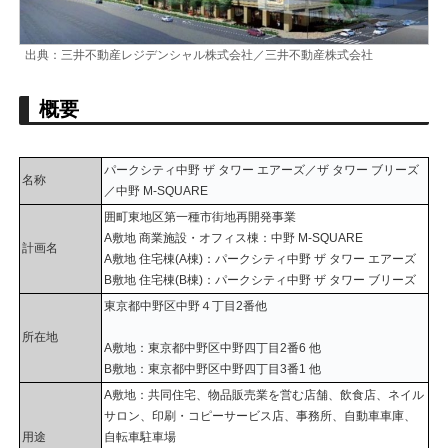
出典：三井不動産レジデンシャル株式会社／三井不動産株式会社
概要
パークシティ中野 ザ タワー エアーズ／ザ タワー ブリーズ
名称
／中野 M-SQUARE
囲町東地区第一種市街地再開発事業
A敷地 商業施設・オフィス棟：中野 M-SQUARE
計画名
A敷地 住宅棟(A棟)：パークシティ中野 ザ タワー エアーズ
B敷地 住宅棟(B棟)：パークシティ中野 ザ タワー ブリーズ
東京都中野区中野４丁目2番他
所在地
A敷地：東京都中野区中野四丁目2番6 他
B敷地：東京都中野区中野四丁目3番1 他
A敷地：共同住宅、物品販売業を営む店舗、飲食店、ネイル
サロン、印刷・コピーサービス店、事務所、自動車車庫、
用途
自転車駐車場