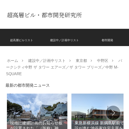
超高層ビル・都市開発研究所
超高層ビルリスト
建設中／計画中リスト
都市開発
ホーム
建設中／計画中リスト
東京都
中野区
パ
ークシティ中野 ザ タワー エアーズ／ザ タワー ブリーズ／中野 M-
SQUARE
最新の都市開発ニュース
現地に建築計画のお知らせ板
東急新横浜線 新綱島駅前で建
が設置された「（仮称）神宮
設が進む池谷家住宅主屋を活