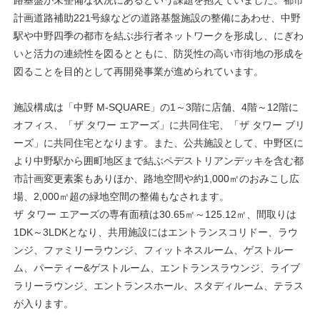
計画道路補助221号線などの道路基盤施設の整備にあわせ、中野
駅や中野四季の都市を結ぶ歩行者ネットワークを形成し、にぎわ
いと活力の連続性を図るとともに、防災性の高い市街地の形成を
図ることを目的として再開発事業が進められています。
施設構成は「中野 M-SQUARE」の1～3階に店舗、4階～12階に
オフィス、「ザ タワー エアーズ」に共同住宅、「ザ タワー ブリ
ーズ」に共同住宅となります。また、公共施設として、中野区に
より中野駅から囲町地区まで結ぶペデストリアンデッキを含む都
市計画変更素案もありほか、路地空間や約1,000㎡のおみこし広
場、2,000㎡超の緑地空間の整備もなされます。
ザ タワー エアーズの専有面積は30.65㎡～125.12㎡、間取りは
1DK～3LDKとなり、共用施設にはエントランスコリドー、ラウ
ンジ、ファミリーラウンジ、フィットネスルーム、ゲストルー
ム、パーティー&ゲストルーム、エントランスラウンジ、ライブ
ラリーラウンジ、エントランスホール、スタディルーム、テラス
が入ります。