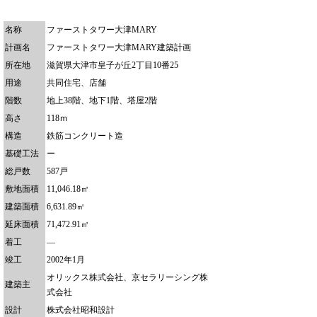
名称
ファーストタワー大津MARY
計画名
ファーストタワー大津MARY建築計画
所在地
滋賀県大津市皇子が丘2丁目10番25
用途
共同住宅、店舗
階数
地上38階、地下1階、塔屋2階
高さ
118ｍ
構造
鉄筋コンクリート造
基礎工法
ー
総戸数
587戸
敷地面積
11,046.18㎡
建築面積
6,631.89㎡
延床面積
71,472.91㎡
着工
―
竣工
2002年1月
オリックス株式会社、京セラリーシング株
建築主
式会社
設計
株式会社昭和設計