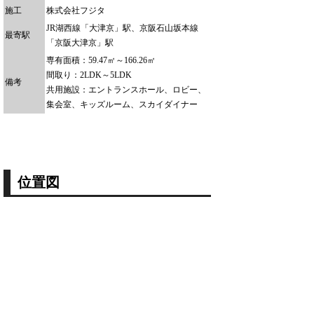
施工
株式会社フジタ
JR湖西線「大津京」駅、京阪石山坂本線
最寄駅
「京阪大津京」駅
専有面積：59.47㎡～166.26㎡
間取り：2LDK～5LDK
備考
共用施設：エントランスホール、ロビー、
集会室、キッズルーム、スカイダイナー
位置図