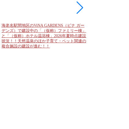
海老名駅間地区のViNA GARDENS（ビナ ガー
デンズ）で建設中の「（仮称）ファミリー棟」
と「（仮称）ホテル温浴棟」2026年夏時点建設
状況！！天然温泉のほか子育て・ペット関連の
複合施設の建設が進む！！
なんばのクボタ旧本社
2,500人収容の多目
Kubota LaLa aren
field（クボタフィ