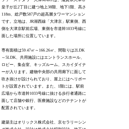
皇子が丘2丁目に建つ地上38階、地下1階、高さ
118m、総戸数587戸の超高層タワーマンション
です。立地は、JR湖西線「大津京」駅東側、西
側を大津京駅前広場、東側を市道幹1033号線に
面した場所に位置しています。
専有面積は59.47㎡～166.26㎡、間取りは2LDK
～5LDK、共用施設にはエントランスホール、
ロビー、集会室、キッズルーム、スカイダイナ
ーが入ります。建物中央部の共用廊下に面して
吹き抜けが設けられており、屋上にはヘリポー
トが設置されています。また、1階には、駅前
広場から市道幹1033号線に抜ける歩行者通路に
面して店舗や銀行、医療施設などのテナントが
配置されています。
建築主はオリックス株式会社、京セラリーシン