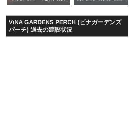
前六丁目八角館建替計
用した「新綱島MICCA」！！
画」！！妹島和世氏率いる
古民家＋2棟の木造商業施設
SANAA設計で神宮前交差点に
による新たな駅前拠点が2026
新たな商業施設誕生へ！！
年秋誕生へ！！
ViNA GARDENS PERCH (ビナガーデンズ
パーチ) 過去の建設状況