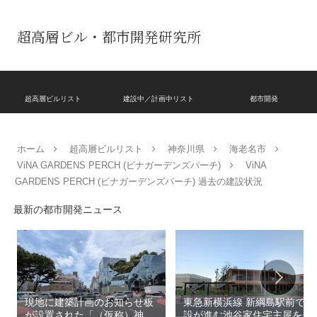
超高層ビル・都市開発研究所
超高層ビルリスト
建設中／計画中リスト
都市開発
ホーム
超高層ビルリスト
神奈川県
海老名市
ViNA GARDENS PERCH (ビナガーデンズパーチ)
ViNA
GARDENS PERCH (ビナガーデンズパーチ) 過去の建設状況
最新の都市開発ニュース
現地に建築計画のお知らせ板
東急新横浜線 新綱島駅前で建
が設置された「（仮称）神宮
設が進む池谷家住宅主屋を活