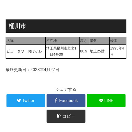
桶川市
名称
所在地
高さ
階数
竣工
埼玉県桶川市若宮1
1995年4
ビュータワーおけがわ
80.9
地上25階
丁目4番30
月
最終更新日：2023年4月27日
シェアする
Twitter
Facebook
LINE
コピー