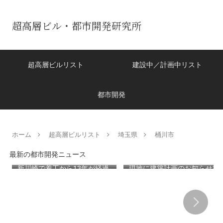
超高層ビル・都市開発研究所
超高層ビルリスト
建設中／計画中リスト
都市開発
ホーム
超高層ビルリスト
埼玉県
桶川市
最新の都市開発ニュース
新川崎で着工から13年が経過
現地に建築計画のお知らせ板
してもまだまだ建設が続く
が設置された「（仮称）神宮
「クレストプライムレジデン
前六丁目八角館建替計
ス」！！2,500戸超の巨大マ
画」！！妹島和世氏率いる
ンション街で「プロムナード
SANAA設計で神宮前交差点に
八番街」の建設が進む！！
新たな商業施設誕生へ！！