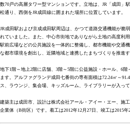
数70戸の高層タワー型マンションです。立地は、JR「成田」
松通り、西側をJR成田線に囲まれた場所に位置しています。
JR成田駅および京成成田駅周辺は、かつて道路交通機能が脆
れていました。また、中心市街地でありながら土地の高度利用
駅前広場などの公共施設を一体的に整備し、都市機能や交通機
な都市環境を創出し、近隣地域と連携したまちづくりを推進す
地下1階～地上2階に店舗、3階～5階に公益施設・ホール、6
ます。アルファグランデ成田七番街の専有面積は72.24㎡～91.
ス、ラウンジ、集会場、キッズルーム、ライブラリーが入って
建築主は成田市、設計は株式会社アール・アイー・エー、施工
企業体（B街区）です。着工は2012年12月27日、竣工は2015