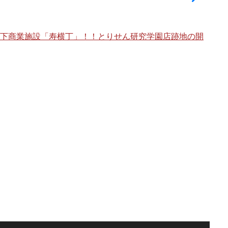
架下商業施設「寿横丁」！！とりせん研究学園店跡地の開
海老
棟」