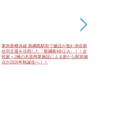
大阪城公園と大阪城東
者動線となる「大阪城
2028年春頃の開通を
公表！！
東急新横浜線 新綱島駅前で建設が進む池谷家
住宅主屋を活用した「新綱島MICCA」！！古
民家＋2棟の木造商業施設による新たな駅前拠
点が2026年秋誕生へ！！