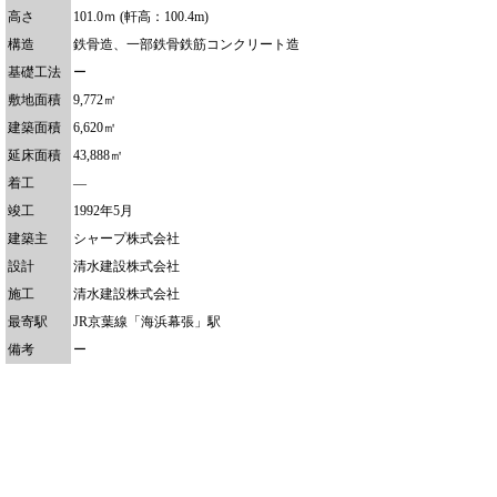
高さ
101.0ｍ (軒高：100.4m)
構造
鉄骨造、一部鉄骨鉄筋コンクリート造
基礎工法
ー
敷地面積
9,772㎡
建築面積
6,620㎡
延床面積
43,888㎡
着工
―
竣工
1992年5月
建築主
シャープ株式会社
設計
清水建設株式会社
施工
清水建設株式会社
最寄駅
JR京葉線「海浜幕張」駅
備考
ー