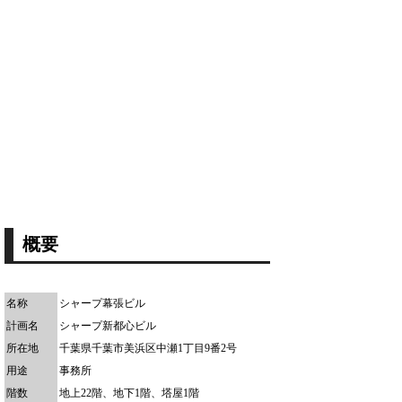
概要
名称
シャープ幕張ビル
計画名
シャープ新都心ビル
所在地
千葉県千葉市美浜区中瀬1丁目9番2号
用途
事務所
階数
地上22階、地下1階、塔屋1階