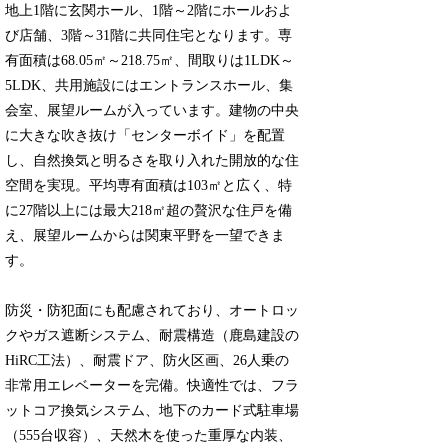
地上1階に玄関ホール、1階～2階にホールおよ
び店舗、3階～31階に共同住宅となります。専
有面積は68.05㎡～218.75㎡、間取りは1LDK～
5LDK、共用施設にはエントランスホール、集
会室、展望ルームが入っています。建物の中央
に大きな吹き抜け「センターボイド」を配置
し、自然換気と明るさを取り入れた開放的な住
空間を実現。平均専有面積は103㎡と広く、特
に27階以上には最大218㎡超の贅沢な住戸を備
え、展望ルームからは関東平野を一望できま
す。
防災・防犯面にも配慮されており、オートロッ
クやガス遮断システム、耐震構造（鹿島建設の
HiRC工法）、耐震ドア、防火区画、26人乗の
非常用エレベーターを完備。快適性では、フラ
ットコア換気システム、地下のカード式駐車場
（555台収容）、天然木を使った重厚な内装、