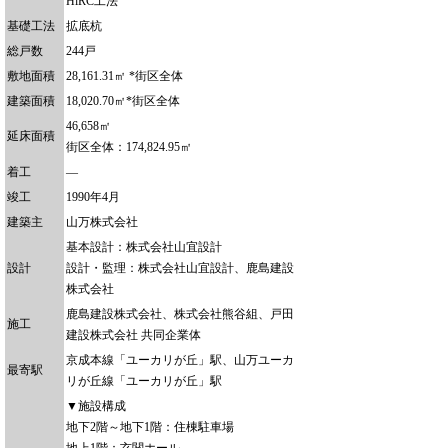
HiRC工法
基礎工法
拡底杭
総戸数
244戸
敷地面積
28,161.31㎡ *街区全体
建築面積
18,020.70㎡*街区全体
46,658㎡
延床面積
街区全体：174,824.95㎡
着工
―
竣工
1990年4月
建築主
山万株式会社
基本設計：株式会社山宜設計
設計
設計・監理：株式会社山宜設計、鹿島建設
株式会社
鹿島建設株式会社、株式会社熊谷組、戸田
施工
建設株式会社 共同企業体
京成本線「ユーカリが丘」駅、山万ユーカ
最寄駅
リが丘線「ユーカリが丘」駅
▼施設構成
地下2階～地下1階：住棟駐車場
地上1階：玄関ホール