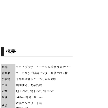
概要
名称
スカイプラザ・ユーカリが丘サウスタワー
計画名
ユ－カリが丘駅前センタ－高層住棟 C棟
所在地
千葉県佐倉市ユーカリが丘4番1
用途
共同住宅、商業施設
階数
地上29階、地下2階、塔屋2階
高さ
94.8ｍ (軒高：86.3m)
鉄筋コンクリート造
構造