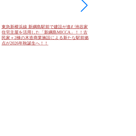
大阪城公園と大阪城東
者動線となる「大阪城
2028年春頃の開通を
公表！！
東急新横浜線 新綱島駅前で建設が進む池谷家
住宅主屋を活用した「新綱島MICCA」！！古
民家＋2棟の木造商業施設による新たな駅前拠
点が2026年秋誕生へ！！