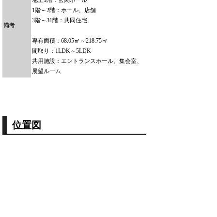
1階～2階：ホール、店舗
3階～31階：共同住宅
備考
専有面積：68.05㎡～218.75㎡
間取り：1LDK～5LDK
共用施設：エントランスホール、集会室、
展望ルーム
位置図