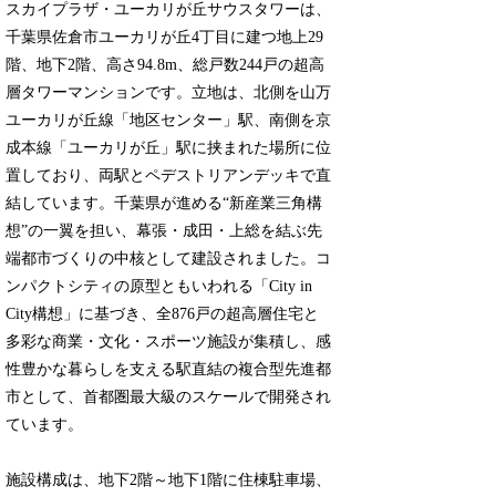
スカイプラザ・ユーカリが丘サウスタワーは、
千葉県佐倉市ユーカリが丘4丁目に建つ地上29
階、地下2階、高さ94.8m、総戸数244戸の超高
層タワーマンションです。立地は、北側を山万
ユーカリが丘線「地区センター」駅、南側を京
成本線「ユーカリが丘」駅に挟まれた場所に位
置しており、両駅とペデストリアンデッキで直
結しています。千葉県が進める“新産業三角構
想”の一翼を担い、幕張・成田・上総を結ぶ先
端都市づくりの中核として建設されました。コ
ンパクトシティの原型ともいわれる「City in
City構想」に基づき、全876戸の超高層住宅と
多彩な商業・文化・スポーツ施設が集積し、感
性豊かな暮らしを支える駅直結の複合型先進都
市として、首都圏最大級のスケールで開発され
ています。
施設構成は、地下2階～地下1階に住棟駐車場、