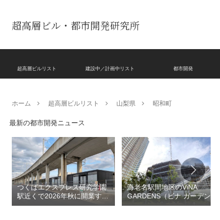
超高層ビル・都市開発研究所
超高層ビルリスト
建設中／計画中リスト
都市開発
ホーム
超高層ビルリスト
山梨県
昭和町
最新の都市開発ニュース
つくばエクスプレス研究学園
海老名駅間地区のViNA
駅近くで2026年秋に開業する
GARDENS（ビナ ガーデン
高架下商業施設「寿横
ズ）で建設中の「（仮称）フ
丁」！！とりせん研究学園店
ァミリー棟」と「（仮称）ホ