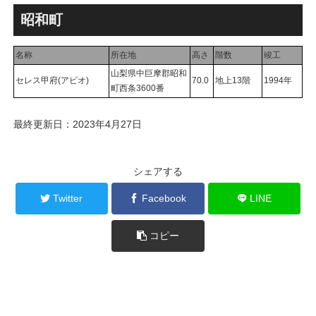
跡地の開発計画や商業ビル建
テル温浴棟」2026年夏時点建
設進行などにより駅前商業地
設状況！！天然温泉のほか子
昭和町
が形成へ！！
育て・ペット関連の複合施設
の建設が進む！！
名称
所在地
高さ
階数
竣工
山梨県中巨摩郡昭和
セレス甲府(アピオ)
70.0
地上13階
1994年
町西条3600番
最終更新日：2023年4月27日
シェアする
Twitter
Facebook
LINE
コピー