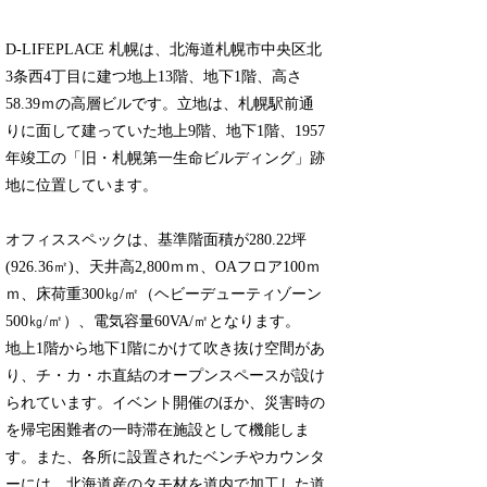
D-LIFEPLACE 札幌は、北海道札幌市中央区北
3条西4丁目に建つ地上13階、地下1階、高さ
58.39ｍの高層ビルです。立地は、札幌駅前通
りに面して建っていた地上9階、地下1階、1957
年竣工の「旧・札幌第一生命ビルディング」跡
地に位置しています。
オフィススペックは、基準階面積が280.22坪
(926.36㎡)、天井高2,800ｍｍ、OAフロア100ｍ
ｍ、床荷重300㎏/㎡（ヘビーデューティゾーン
500㎏/㎡）、電気容量60VA/㎡となります。
地上1階から地下1階にかけて吹き抜け空間があ
り、チ・カ・ホ直結のオープンスペースが設け
られています。イベント開催のほか、災害時の
を帰宅困難者の一時滞在施設として機能しま
す。また、各所に設置されたベンチやカウンタ
ーには、北海道産のタモ材を道内で加工した道