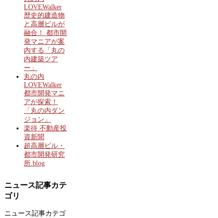
LOVEWalker
歴史的建造物
と高層ビルが
融合！ 都市開
発マニアが案
内する「丸の
内建築ツア
ー」
丸の内
LOVEWalker
都市開発マニ
アが探索！
「丸の内ダン
ジョン」
楽待 不動産投
資新聞
超高層ビル・
都市開発研究
所.blog
ニュース記事カテ
ゴリ
ニュース記事カテゴ