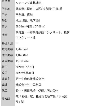
計画名
ルディング建替計画）
所在地
北海道札幌市中央区北3条西4丁目1番
用途
事務所、店舗
階数
地上13階、地下1階
高さ
58.39ｍ (軒高：57.69ｍ)
鉄骨造、一部鉄骨鉄筋コンクリート、鉄筋
構造
コンクリート造
基礎工法
ー
敷地面積
1,265.64㎡
建築面積
1,166.48㎡
延床面積
15,761.40㎡
着工
2021年12月6日
竣工
2023年5月31日
建築主
第一生命保険株式会社
設計
株式会社竹中工務店
施工
竹中・岩田地崎・伊藤共同企業体
JR「札幌」駅、札幌市営地下鉄「さっぽ
最寄駅
ろ」駅