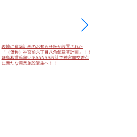
現地に建築計画のお知らせ板が設置された
東急新横浜線 新綱島
「（仮称）神宮前六丁目八角館建替計画」！！
住宅主屋を活用した「新
妹島和世氏率いるSANAA設計で神宮前交差点
民家＋2棟の木造商業
に新たな商業施設誕生へ！！
点が2026年秋誕生へ！