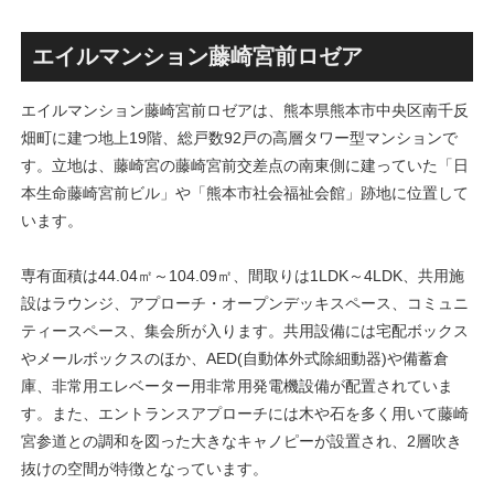
丁」！！とりせん研究学園店
ァミリー棟」と「（仮称）ホ
跡地の開発計画や商業ビル建
テル温浴棟」2026年夏時点建
設進行などにより駅前商業地
設状況！！天然温泉のほか子
エイルマンション藤崎宮前ロゼア
が形成へ！！
育て・ペット関連の複合施設
の建設が進む！！
エイルマンション藤崎宮前ロゼアは、熊本県熊本市中央区南千反
畑町に建つ地上19階、総戸数92戸の高層タワー型マンションで
す。立地は、藤崎宮の藤崎宮前交差点の南東側に建っていた「日
本生命藤崎宮前ビル」や「熊本市社会福祉会館」跡地に位置して
います。
専有面積は44.04㎡～104.09㎡、間取りは1LDK～4LDK、共用施
設はラウンジ、アプローチ・オープンデッキスペース、コミュニ
ティースペース、集会所が入ります。共用設備には宅配ボックス
やメールボックスのほか、AED(自動体外式除細動器)や備蓄倉
庫、非常用エレベーター用非常用発電機設備が配置されていま
す。また、エントランスアプローチには木や石を多く用いて藤崎
宮参道との調和を図った大きなキャノピーが設置され、2層吹き
抜けの空間が特徴となっています。