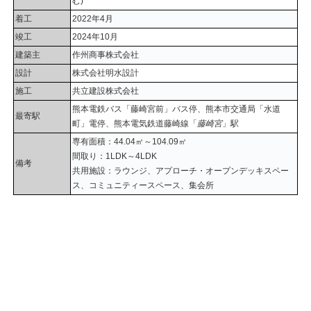
む)
着工
2022年4月
竣工
2024年10月
建築主
作州商事株式会社
設計
株式会社明水設計
施工
共立建設株式会社
熊本電鉄バス「藤崎宮前」バス停、熊本市交通局「水道
最寄駅
町」電停、熊本電気鉄道藤崎線「
藤崎宮
」駅
専有面積：44.04㎡～104.09㎡
間取り：1LDK～4LDK
備考
共用施設：ラウンジ、アプローチ・オープンデッキスペー
ス、コミュニティースペース、集会所