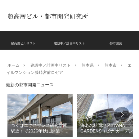
超高層ビル・都市開発研究所
超高層ビルリスト
建設中／計画中リスト
都市開発
ホーム
建設中／計画中リスト
熊本県
熊本市
エ
イルマンション藤崎宮前ロゼア
最新の都市開発ニュース
つくばエクスプレス研究学園
海老名駅間地区のViNA
駅近くで2026年秋に開業する
GARDENS（ビナ ガーデン
高架下商業施設「寿横
ズ）で建設中の「（仮称）フ