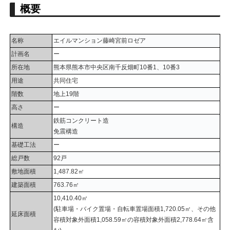
概要
名称
エイルマンション藤崎宮前ロゼア
計画名
ー
所在地
熊本県熊本市中央区南千反畑町10番1、10番3
用途
共同住宅
階数
地上19階
高さ
ー
鉄筋コンクリート造
構造
免震構造
基礎工法
ー
総戸数
92戸
敷地面積
1,487.82㎡
建築面積
763.76㎡
10,410.40㎡
(駐車場・バイク置場・自転車置場面積1,720.05㎡、その他
延床面積
容積対象外面積1,058.59㎡の容積対象外面積2,778.64㎡含