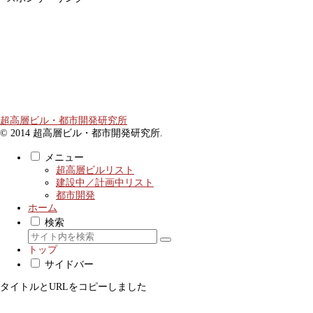
ス
記
事
カ
テ
ゴ
リ
超高層ビル・都市開発研究所
© 2014 超高層ビル・都市開発研究所.
メニュー
超高層ビルリスト
建設中／計画中リスト
都市開発
ホーム
検索
トップ
サイドバー
タイトルとURLをコピーしました