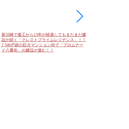
新川崎で着工から13年が経過してもまだまだ建
現地に建築計画のお知
設が続く「クレストプライムレジデンス」！！
「（仮称）神宮前六丁
2,500戸超の巨大マンション街で「プロムナー
妹島和世氏率いるSA
ド八番街」の建設が進む！！
に新たな商業施設誕生