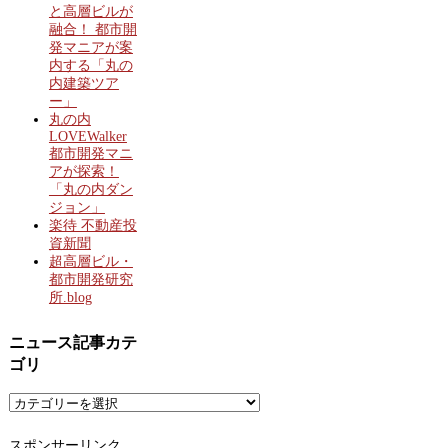
と高層ビルが
融合！ 都市開
発マニアが案
内する「丸の
内建築ツア
ー」
丸の内
LOVEWalker
都市開発マニ
アが探索！
「丸の内ダン
ジョン」
楽待 不動産投
資新聞
超高層ビル・
都市開発研究
所.blog
ニュース記事カテ
ゴリ
ニ
ュ
ー
スポンサーリンク