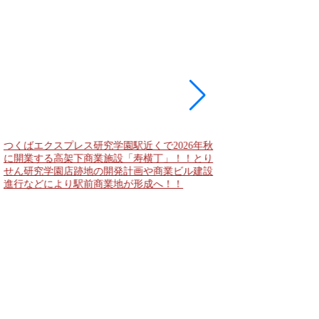
つくばエクスプレス研究学園駅近くで2026年秋
海老名駅間地区のViNA
に開業する高架下商業施設「寿横丁」！！とり
デンズ）で建設中の「
せん研究学園店跡地の開発計画や商業ビル建設
と「（仮称）ホテル温浴
進行などにより駅前商業地が形成へ！！
状況！！天然温泉のほ
複合施設の建設が進む