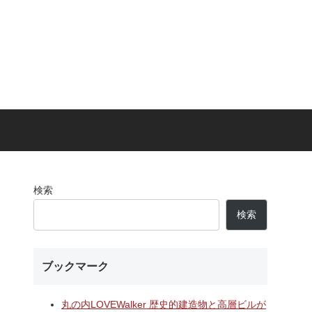
検索
検索
ブックマーク
丸の内LOVEWalker 歴史的建造物と高層ビルが