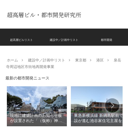
超高層ビル・都市開発研究所
超高層ビルリスト
建設中／計画中リスト
都市開発
ホーム
建設中／計画中リスト
東京都
港区
泉岳
寺周辺地区市街地再開発事業
最新の都市開発ニュース
現地に建築計画のお知らせ板
東急新横浜線 新綱島駅前で建
が設置された「（仮称）神宮
設が進む池谷家住宅主屋を活
前六丁目八角館建替計
用した「新綱島MICCA」！！