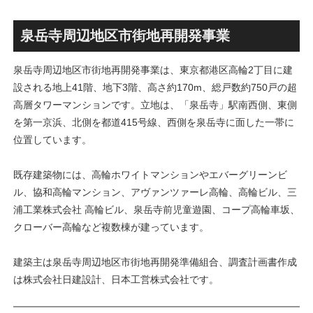
画」！！妹島和世氏率いる
古民家＋2棟の木造商業施設
SANAA設計で神宮前交差点に
による新たな駅前拠点が2026
新たな商業施設誕生へ！！
年秋誕生へ！！
泉岳寺周辺地区市街地再開発事業
泉岳寺周辺地区市街地再開発事業は、東京都港区高輪2丁目に建
設される地上41階、地下3階、高さ約170m、総戸数約750戸の超
高層タワーマンションです。立地は、「泉岳寺」駅南西側、東側
を第一京浜、北側を都道415号線、西側を泉岳寺に面した一帯に
位置しています。
既存建築物には、高輪ホワイトマンションやエバーグリーンビ
ル、協和高輪マンション、アヴァンツァーレ高輪、高輪ビル、三
浦工業株式会社 高輪ビル、泉岳寺前児童遊園、コープ高輪車坂、
クローバー高輪など複数棟が建っています。
建築主は泉岳寺周辺地区市街地再開発準備組合、調査計画書作成
は株式会社日建設計、日本工営株式会社です。