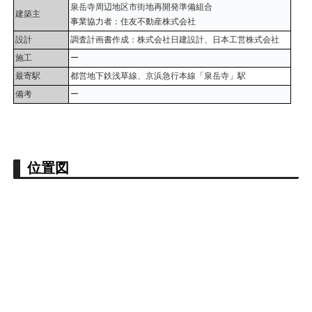
泉岳寺周辺地区市街地再開発準備組合
建築主
事業協力者：住友不動産株式会社
設計
調査計画書作成：株式会社日建設計、日本工営株式会社
施工
ー
最寄駅
都営地下鉄浅草線、京浜急行本線「泉岳寺」駅
備考
ー
位置図