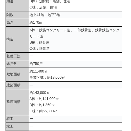
用途
B棟 (低層棟)：店舗、住宅
C棟：店舗、住宅
階数
地上41階、地下3階
高さ
約170m
A棟：鉄筋コンクリート造、一部鉄骨造、鉄骨鉄筋コンク
リート造
構造
B棟：鉄骨造
C棟：鉄骨造
基礎工法
ー
総戸数
約750戸
約11,400㎡
敷地面積
事業区域：約18,000㎡
建築面積
―
約143,000㎡
A棟：約141,000㎡
延床面積
B棟：約1,350㎡
C棟：約55,300㎡
着工
ー
竣工
ー