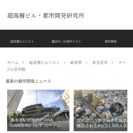
超高層ビル・都市開発研究所
超高層ビルリスト
建設中／計画中リスト
都市開発
ホーム
超高層ビルリスト
岐阜県
多治見市
マー
ブル音羽館
最新の都市開発ニュース
海老名駅間地区のViNA
なんばのクボタ旧本社跡地に
GARDENS（ビナ ガーデン
建設される約1万2,500人収容
ズ）で建設中の「（仮称）フ
の多目的アリーナ「（仮称）