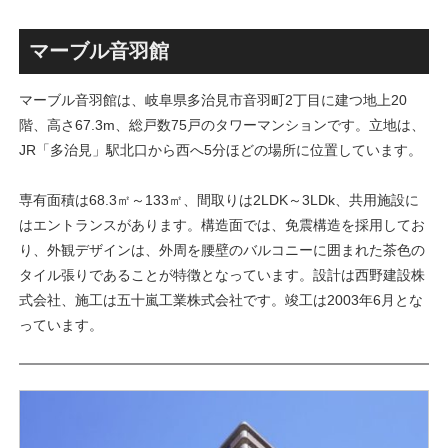
ァミリー棟」と「（仮称）ホ
Kubota LaLa arena」！！街
テル温浴棟」2026年夏時点建
区名称は「Kubota field（クボ
設状況！！天然温泉のほか子
タフィールド）」に決定！！
マーブル音羽館
育て・ペット関連の複合施設
の建設が進む！！
マーブル音羽館は、岐阜県多治見市音羽町2丁目に建つ地上20
階、高さ67.3m、総戸数75戸のタワーマンションです。立地は、
JR「多治見」駅北口から西へ5分ほどの場所に位置しています。
専有面積は68.3㎡～133㎡、間取りは2LDK～3LDk、共用施設に
はエントランスがあります。構造面では、免震構造を採用してお
り、外観デザインは、外周を腰壁のバルコニーに囲まれた茶色の
タイル張りであることが特徴となっています。設計は西野建設株
式会社、施工は五十嵐工業株式会社です。竣工は2003年6月とな
っています。