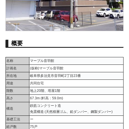
概要
名称
マーブル音羽館
計画名
(仮称)マーブル音羽館
所在地
岐阜県多治見市音羽町2丁目23番
用途
共同住宅
階数
地上20階、塔屋1階
高さ
67.3m (軒高：59.0m)
鉄筋コンクリート造
構造
免震構造 (天然積層ゴム、鉛ダンパー、鋼製ダンパー)
基礎工法
ー
総戸数
75戸