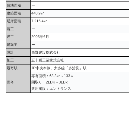
敷地面積
ー
建築面積
440.9㎡
延床面積
7,215.4㎡
着工
ー
竣工
2003年6月
建築主
ー
設計
西野建設株式会社
施工
五十嵐工業株式会社
最寄駅
JR中央本線、太多線「多治見」駅
専有面積：68.3㎡～133㎡
備考
間取り：2LDK～3LDk
共用施設：エントランス