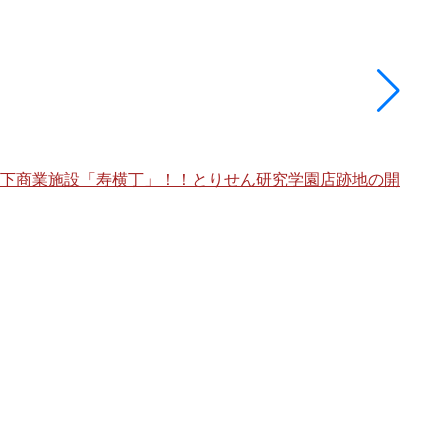
架下商業施設「寿横丁」！！とりせん研究学園店跡地の開
海老
棟」