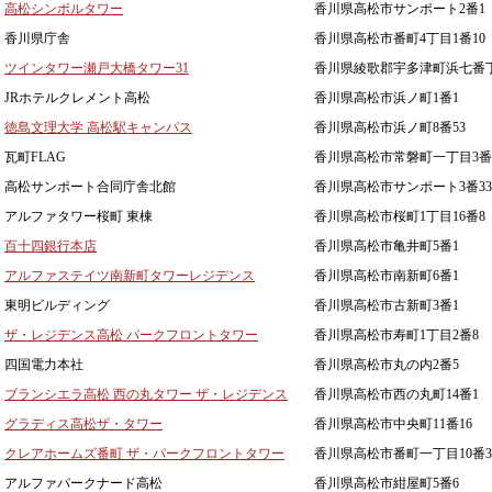
高松シンボルタワー
香川県高松市サンポート2番1
香川県庁舎
香川県高松市番町4丁目1番10
ツインタワー瀬戸大橋タワー31
香川県綾歌郡宇多津町浜七番丁
JRホテルクレメント高松
香川県高松市浜ノ町1番1
徳島文理大学 高松駅キャンパス
香川県高松市浜ノ町8番53
瓦町FLAG
香川県高松市常磐町一丁目3番
高松サンポート合同庁舎北館
香川県高松市サンポート3番33
アルファタワー桜町 東棟
香川県高松市桜町1丁目16番8
百十四銀行本店
香川県高松市亀井町5番1
アルファステイツ南新町タワーレジデンス
香川県高松市南新町6番1
東明ビルディング
香川県高松市古新町3番1
ザ・レジデンス高松 パークフロントタワー
香川県高松市寿町1丁目2番8
四国電力本社
香川県高松市丸の内2番5
ブランシエラ高松 西の丸タワー ザ・レジデンス
香川県高松市西の丸町14番1
グラディス高松ザ・タワー
香川県高松市中央町11番16
クレアホームズ番町 ザ・パークフロントタワー
香川県高松市番町一丁目10番3
アルファパークナード高松
香川県高松市紺屋町5番6