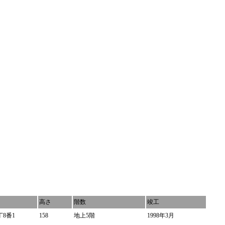
高さ
階数
竣工
8番1
158
地上5階
1998年3月