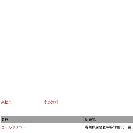
高松市
宇多津町
名称
所在地
ゴールドタワー
香川県綾歌郡宇多津町浜一番丁