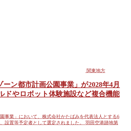
関東地方
ーン都市計画公園事業」が2028年4月
ルドやロボット体験施設など複合機能
園事業」において、株式会社かたばみを代表法人とする6
、設置等予定者として選定されました。 羽田空港跡地第