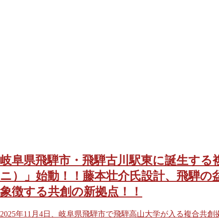
岐阜県飛騨市・飛騨古川駅東に誕生する複合共
ニ）」始動！！藤本壮介氏設計、飛騨の
象徴する共創の新拠点！！
2025年11月4日、岐阜県飛騨市で飛騨高山大学が入る複合共創拠