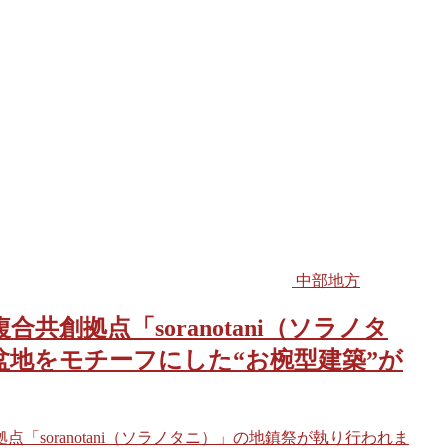
中部地方
創拠点「soranotani（ソラノタ
盆地をモチーフにした“お椀型建築”が
点「soranotani（ソラノタニ）」の地鎮祭が執り行われま