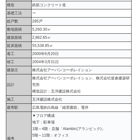
構造
鉄筋コンクリート造
基礎工法
ー
総戸数
295戸
敷地面積
5,260.30㎡
建築面積
2,962.65㎡
延床面積
55,538.85㎡
着工
2000年6月20日
竣工
2004年3月31日
建築主
株式会社アーバンコーポレイション
株式会社アーバンコーポレイション、株式会社坂倉建築研
設計
究所
構造設計：五洋建設株式会社
施工
五洋建設株式会社
最寄駅
広島電鉄白島線「縮景園前」電停
▼フロア構成
地下：駐車場
1階～4階：店舗「Alambic(アランビック)」
5階～11階：オフィス
備考