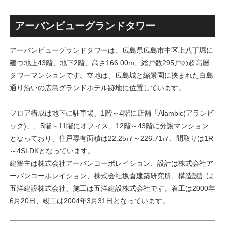
古民家＋2棟の木造商業施設
目指しデザインイメージを公
による新たな駅前拠点が2026
表！！
年秋誕生へ！！
アーバンビューグランドタワー
アーバンビューグランドタワーは、広島県広島市中区上八丁堀に
建つ地上43階、地下2階、高さ166.00m、総戸数295戸の超高層
タワーマンションです。立地は、広島城と縮景園に挟まれた白島
通り沿いの広島グランドホテル跡地に位置しています。
フロア構成は地下に駐車場、1階～4階に店舗「Alambic(アランビ
ック)」、5階～11階にオフィス、12階～43階に分譲マンション
となっており、住戸専有面積は22.25㎡～226.71㎡、間取りは1R
～4SLDKとなっています。
建築主は株式会社アーバンコーポレイション、設計は株式会社ア
ーバンコーポレイション、株式会社坂倉建築研究所、構造設計は
五洋建設株式会社、施工は五洋建設株式会社です。着工は2000年
6月20日、竣工は2004年3月31日となっています。