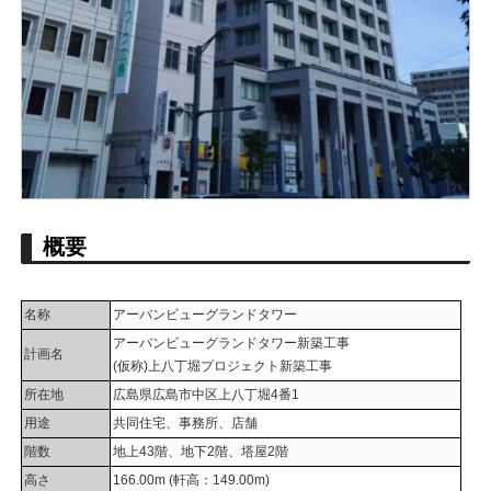
概要
名称
アーバンビューグランドタワー
アーバンビューグランドタワー新築工事
計画名
(仮称)上八丁堀プロジェクト新築工事
所在地
広島県広島市中区上八丁堀4番1
用途
共同住宅、事務所、店舗
階数
地上43階、地下2階、塔屋2階
高さ
166.00m (軒高：149.00m)