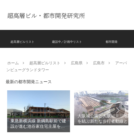
超高層ビル・都市開発研究所
超高層ビルリスト
建設中／計画中リスト
都市開発
ホーム
超高層ビルリスト
広島県
広島市
アーバ
ンビューグランドタワー
最新の都市開発ニュース
大阪城公園と大阪城東部地区
東急新横浜線 新綱島駅前で建
を結ぶ新たな歩行者動線とな
設が進む池谷家住宅主屋を活
る「大阪城公園接続デッ
用した「新綱島MICCA」！！
キ」！！2028年春頃の開通を