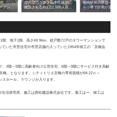
A
長崎駅前の県営バス
なんばのクボタ旧本社跡地に
ガーデン
ル一帯で計画が進む
建設される約1万2,500人収容
仮称）フ
地区第一種市街地再
の多目的アリーナ「（仮称）
仮称）ホ
業」！！バスターミ
Kubota LaLa arena」！！街
年夏時点建
としたホテル・商業
区名称は「Kubota field（クボ
のほか子
スを備える新たな交
タフィールド）」に決定！！
複合施設
拠点を形成へ！！
階、地下1階、高さ69.96m、総戸数72戸のタワーマンションで
ていた市営住宅や市営店舗の入っていた1954年竣工の「京橋会
ク、3階～5階に高齢者向け公営住宅、6階～9階にサービス付き高齢
京橋」となります。シティトリエ京橋の専有面積が68.22㎡～
トランスホール、ラウンジが入ります。
市生活研究所、施工は西松建設株式会社です。着工はー、竣工は