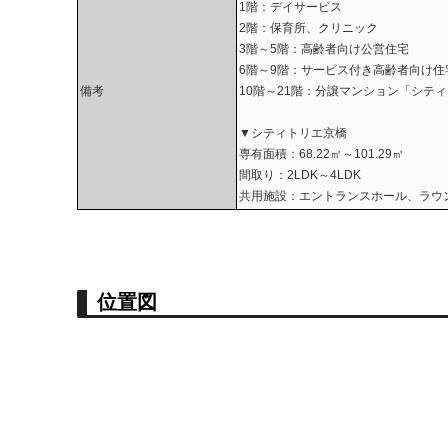
1階：デイサービス
2階：保育所、クリニック
3階～5階：高齢者向け公営住宅
6階～9階：サービス付き高齢者向け住
備考
10階～21階：分譲マンション「シテ
▼シティトリエ京橋
専有面積：68.22㎡～101.29㎡
間取り：2LDK～4LDK
共用施設：エントランスホール、ラウ
位置図