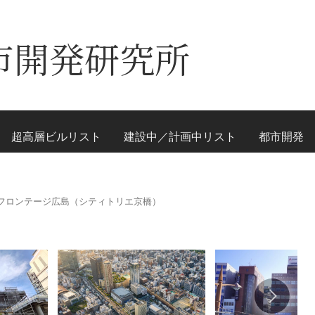
市開発研究所
超高層ビルリスト
建設中／計画中リスト
都市開発
フロンテージ広島（シティトリエ京橋）