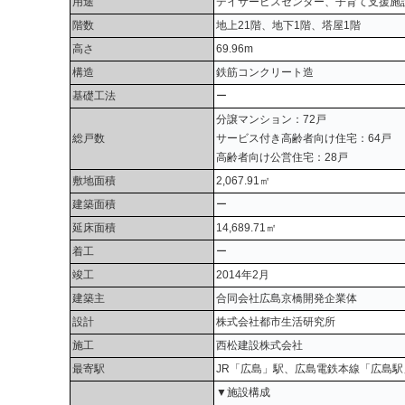
用途
デイサービスセンター、子育て支援施
階数
地上21階、地下1階、塔屋1階
高さ
69.96m
構造
鉄筋コンクリート造
基礎工法
ー
分譲マンション：72戸
総戸数
サービス付き高齢者向け住宅：64戸
高齢者向け公営住宅：28戸
敷地面積
2,067.91㎡
建築面積
ー
延床面積
14,689.71㎡
着工
ー
竣工
2014年2月
建築主
合同会社広島京橋開発企業体
設計
株式会社都市生活研究所
施工
西松建設株式会社
最寄駅
JR「広島」駅、広島電鉄本線「広島駅
▼施設構成