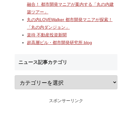
ターミナ
2階中央改札口やホームドア
村岡・深沢地区エリ
融合！ 都市開発マニアが案内する「丸の内建
「大黒町
が本格供用開始された「相鉄
するショッピングセ
築ツアー」
開発事
線海老名駅改良工事」！！駅
「MCUD・HASEKO R
ナルを核
機能強化で神奈川県央の交通
倉梶原」！！2026年
丸の内LOVEWalker 都市開発マニアが探索！
・オフィ
拠点が進化！！
にカインズ、9月1
「丸の内ダンジョン」
通・都市
が開業へ！！
楽待 不動産投資新聞
超高層ビル・都市開発研究所.blog
ニュース記事カテゴリ
スポンサーリンク