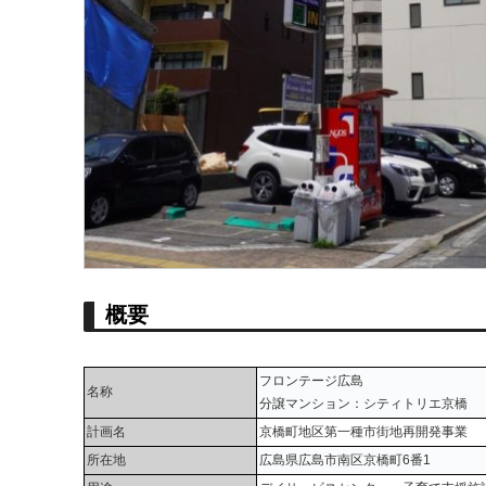
概要
フロンテージ広島
名称
分譲マンション：シティトリエ京橋
計画名
京橋町地区第一種市街地再開発事業
所在地
広島県広島市南区京橋町6番1