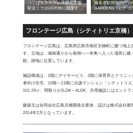
のひとつ
つくばエクスプレス研究学園
海老名駅間地区のViN
ン海老名
駅近くで2026年秋に開業する
GARDENS（ビナ 
26年5月
高架下商業施設「寿横
ズ）で建設中の「（
建て替えに
丁」！！とりせん研究学園店
ァミリー棟」と「（
！！
跡地の開発計画や商業ビル建
テル温浴棟」2026
設進行などにより駅前商業地
設状況！！天然温泉
フロンテージ広島（シティトリエ京橋）
が形成へ！！
育て・ペット関連の
の建設が進む！！
フロンテージ広島は、広島県広島市南区京橋町に建つ地上21
す。立地は、城南通りから南側へ一本奥へ入った場所に建っ
館」跡地に位置しています。
施設構成は、1階にデイサービス、2階に保育所とクリニッ
者向け住宅、10階～21階に分譲マンション「シティトリエ
101.29㎡、間取りが2LDK～4LDK、共用施設にはエン
建築主は合同会社広島京橋開発企業体、設計は株式会社都
2014年2月となっています。