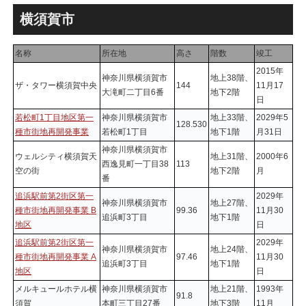
横須賀市
名称
所在地
高さ
階数
竣工
2015年
神奈川県横須賀市
地上38階、
ザ・タワー横須賀中央
144
11月17
大滝町二丁目6番
地下2階
日
若松町1丁目地区第一
神奈川県横須賀市
地上33階、
2029年5
128.530
種市街地再開発事業
若松町1丁目
地下1階
月31日
神奈川県横須賀市
ウェルシティ横須賀天
地上31階、
2000年6
西逸見町一丁目38
113
空の街
地下2階
月
番
追浜駅前第2街区第一
2029年
神奈川県横須賀市
地上27階、
種市街地再開発事業 B
99.36
11月30
追浜町3丁目
地下1階
地区
日
追浜駅前第2街区第一
2029年
神奈川県横須賀市
地上24階、
種市街地再開発事業 A
97.46
11月30
追浜町3丁目
地下1階
地区
日
メルキュールホテル横
神奈川県横須賀市
地上21階、
1993年
91.8
須賀
本町三丁目27番
地下3階
11月