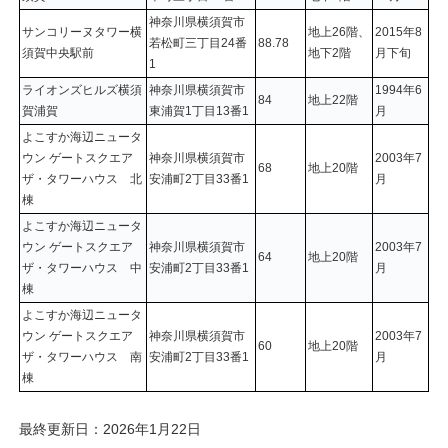
神奈川県横須賀市
サンコリーヌタワー横
地上26階、
2015年8
若松町三丁目24番
88.78
須賀中央駅前
地下2階
月下旬
1
ライオンズヒルズ横須
神奈川県横須賀市
1994年6
84
地上22階
賀浦賀
東浦賀1丁目13番1
月
よこすか海辺ニュータ
ウン ゲートスクエア
神奈川県横須賀市
2003年7
68
地上20階
ザ・タワーハウス 北
安浦町2丁目33番1
月
棟
よこすか海辺ニュータ
ウン ゲートスクエア
神奈川県横須賀市
2003年7
64
地上20階
ザ・タワーハウス 中
安浦町2丁目33番1
月
棟
よこすか海辺ニュータ
ウン ゲートスクエア
神奈川県横須賀市
2003年7
60
地上20階
ザ・タワーハウス 南
安浦町2丁目33番1
月
棟
最終更新日：2026年1月22日