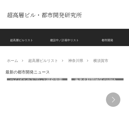
超高層ビル・都市開発研究所
超高層ビルリスト
建設中／計画中リスト
都市開発
ホーム
超高層ビルリスト
神奈川県
横須賀市
最新の都市開発ニュース
つくばエクスプレス研究学園
海老名駅間地区のViNA
駅近くで2026年秋に開業する
GARDENS（ビナ ガーデン
高架下商業施設「寿横
ズ）で建設中の「（仮称）フ
丁」！！とりせん研究学園店
ァミリー棟」と「（仮称）ホ
跡地の開発計画や商業ビル建
テル温浴棟」2026年夏時点建
設進行などにより駅前商業地
設状況！！天然温泉のほか子
が形成へ！！
育て・ペット関連の複合施設
の建設が進む！！