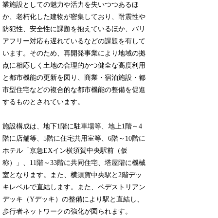
業施設としての魅力や活力を失いつつあるほ
か、老朽化した建物が密集しており、耐震性や
防犯性、安全性に課題を抱えているほか、バリ
アフリー対応も遅れているなどの課題を有して
います。そのため、再開発事業により地域の拠
点に相応しく土地の合理的かつ健全な高度利用
と都市機能の更新を図り、商業・宿泊施設・都
市型住宅などの複合的な都市機能の整備を促進
するものとされています。
施設構成は、地下1階に駐車場等、地上1階～4
階に店舗等、5階に住宅共用室等、6階～10階に
ホテル「京急EXイン横須賀中央駅前（仮
称）」、11階～33階に共同住宅、塔屋階に機械
室となります。また、横須賀中央駅と2階デッ
キレベルで直結します。また、ペデストリアン
デッキ（Yデッキ）の整備により駅と直結し、
歩行者ネットワークの強化が図られます。