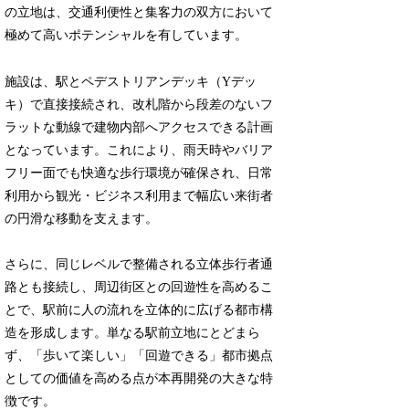
の立地は、交通利便性と集客力の双方において
極めて高いポテンシャルを有しています。
施設は、駅とペデストリアンデッキ（Yデッ
キ）で直接接続され、改札階から段差のないフ
ラットな動線で建物内部へアクセスできる計画
となっています。これにより、雨天時やバリア
フリー面でも快適な歩行環境が確保され、日常
利用から観光・ビジネス利用まで幅広い来街者
の円滑な移動を支えます。
さらに、同じレベルで整備される立体歩行者通
路とも接続し、周辺街区との回遊性を高めるこ
とで、駅前に人の流れを立体的に広げる都市構
造を形成します。単なる駅前立地にとどまら
ず、「歩いて楽しい」「回遊できる」都市拠点
としての価値を高める点が本再開発の大きな特
徴です。