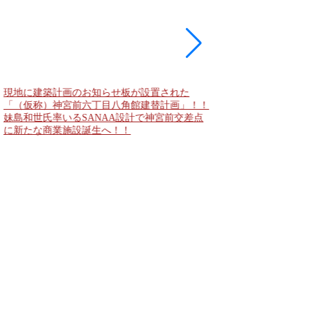
現地に建築計画のお知らせ板が設置された
東急新横浜線 新綱島
「（仮称）神宮前六丁目八角館建替計画」！！
住宅主屋を活用した「新
妹島和世氏率いるSANAA設計で神宮前交差点
民家＋2棟の木造商業
に新たな商業施設誕生へ！！
点が2026年秋誕生へ！