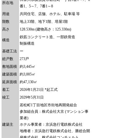
所在地
番1、5～7、7番1～8
用途
共同住宅、店舗、ホテル、駐車場 等
階数
地上33階、地下1階、塔屋1階
高さ
128.530m (建物高さ：125.330m)
鉄筋コンクリート造、一部鉄骨造
構造
制振構造
基礎工法
ー
総戸数
273戸
敷地面積
約3,445㎡
建築面積
約3,005㎡
延床面積
約47,130㎡
着工
2026年1月21日 *起工式
竣工
2029年5月31日
若松町1丁目地区市街地再開発組合
参加組合員：株式会社大京 (マンション事
業者)
建築主
ホテル事業者：京浜急行電鉄株式会社
地権者：京浜急行電鉄株式会社、勝総合開
発株式会社、株式会社コンチェルト