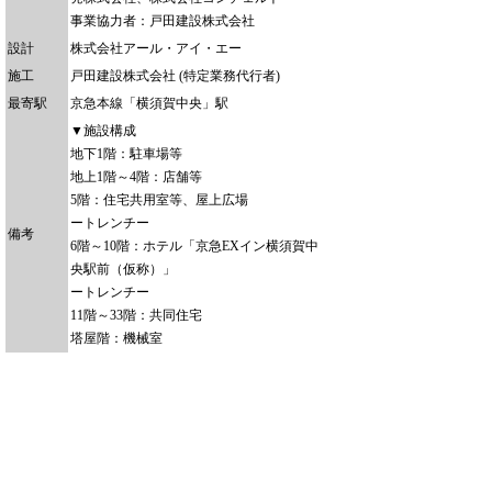
事業協力者：戸田建設株式会社
設計
株式会社アール・アイ・エー
施工
戸田建設株式会社 (特定業務代行者)
最寄駅
京急本線「横須賀中央」駅
▼施設構成
地下1階：駐車場等
地上1階～4階：店舗等
5階：住宅共用室等、屋上広場
ートレンチー
備考
6階～10階：ホテル「京急EXイン横須賀中
央駅前（仮称）」
ートレンチー
11階～33階：共同住宅
塔屋階：機械室