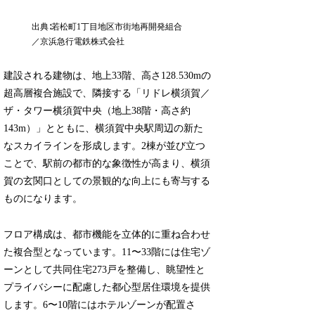
出典∶若松町1丁目地区市街地再開発組合
／京浜急行電鉄株式会社
建設される建物は、地上33階、高さ128.530mの
超高層複合施設で、隣接する「リドレ横須賀／
ザ・タワー横須賀中央（地上38階・高さ約
143m）」とともに、横須賀中央駅周辺の新た
なスカイラインを形成します。2棟が並び立つ
ことで、駅前の都市的な象徴性が高まり、横須
賀の玄関口としての景観的な向上にも寄与する
ものになります。
フロア構成は、都市機能を立体的に重ね合わせ
た複合型となっています。11〜33階には住宅ゾ
ーンとして共同住宅273戸を整備し、眺望性と
プライバシーに配慮した都心型居住環境を提供
します。6〜10階にはホテルゾーンが配置さ