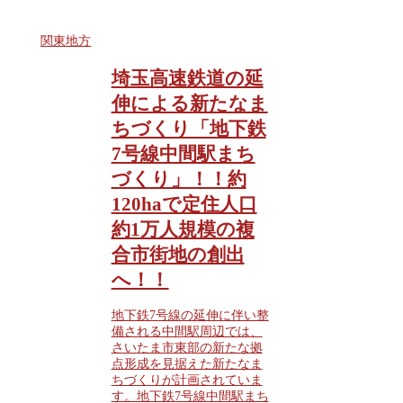
関東地方
埼玉高速鉄道の延
伸による新たなま
ちづくり「地下鉄
7号線中間駅まち
づくり」！！約
120haで定住人口
約1万人規模の複
合市街地の創出
へ！！
地下鉄7号線の延伸に伴い整
備される中間駅周辺では、
さいたま市東部の新たな拠
点形成を見据えた新たなま
ちづくりが計画されていま
す。地下鉄7号線中間駅まち