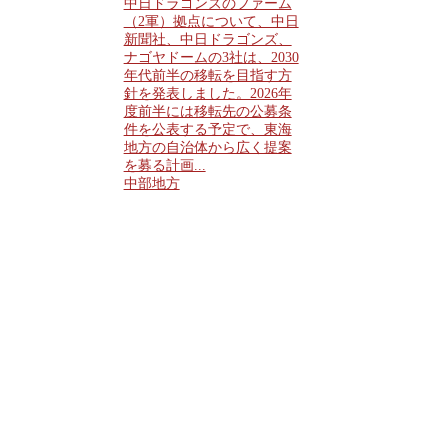
中日ドラゴンズのファーム
（2軍）拠点について、中日
新聞社、中日ドラゴンズ、
ナゴヤドームの3社は、2030
年代前半の移転を目指す方
針を発表しました。2026年
度前半には移転先の公募条
件を公表する予定で、東海
地方の自治体から広く提案
を募る計画...
中部地方