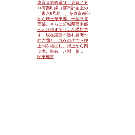
東京直結鉄道は、東京メト
ロ有楽町線（都市計画上の
「東京8号線」）を東京都心
から埼玉県東部、千葉県北
西部、さらに茨城県西南部
へと延伸する壮大な構想で
す。現在建設が進む豊洲〜
住吉間と、既存の住吉〜押
上間を経由し、押上から四
ツ木、亀有、八潮、越...
関東地方