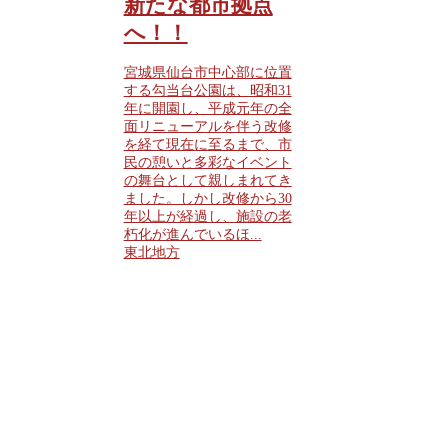
新たな都市拠点
へ！！
宮城県仙台市中心部に位置
する勾当台公園は、昭和31
年に開園し、平成元年の全
面リニューアルを伴う改修
を経て現在に至るまで、市
民の憩いと多彩なイベント
の舞台として親しまれてき
ました。しかし改修から30
年以上が経過し、施設の老
朽化が進んでいるほ...
東北地方