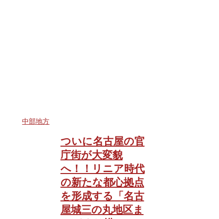
中部地方
ついに名古屋の官
庁街が大変貌
へ！！リニア時代
の新たな都心拠点
を形成する「名古
屋城三の丸地区ま