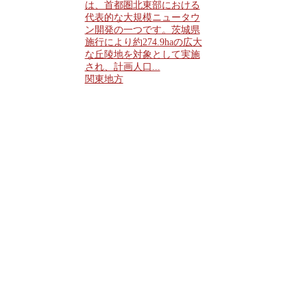
は、首都圏北東部における
代表的な大規模ニュータウ
ン開発の一つです。茨城県
施行により約274.9haの広大
な丘陵地を対象として実施
され、計画人口...
関東地方