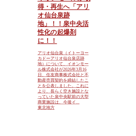
得・再生へ「アリ
オ仙台泉跡
地」！！泉中央活
性化の起爆剤
に！！
アリオ仙台泉（イトーヨー
カドーアリオ仙台泉店跡
地）について、イオンモー
ル株式会社が2026年3月16
日、住友商事株式会社と不
動産売買契約を締結したこ
とを公表しました。これに
より、長らく空き施設とな
っていた泉中央駅前の大型
商業施設は、今後イ...
東北地方