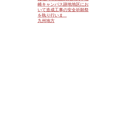
崎キャンパス跡地地区にお
いて造成工事の安全祈願祭
を執り行いま...
九州地方