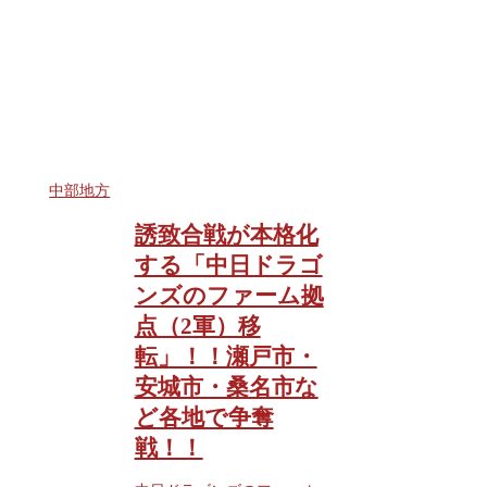
中部地方
誘致合戦が本格化
する「中日ドラゴ
ンズのファーム拠
点（2軍）移
転」！！瀬戸市・
安城市・桑名市な
ど各地で争奪
戦！！