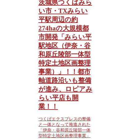
茨城県つくばみら
い市・TXみらい
平駅周辺の約
274haの大規模都
市開発「みらい平
駅地区（伊奈・谷
和原丘陵部一体型
特定土地区画整理
事業）」！！都市
軸道路沿いも整備
が進み、ロピアみ
らい平店も開
業！！
つくばエクスプレスの整備
と一体となって推進された
「伊奈・谷和原丘陵部一体
型特定土地区画整理事業」