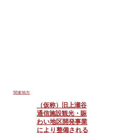
関東地方
（仮称）旧上瀬谷
通信施設観光・賑
わい地区開発事業
により整備される