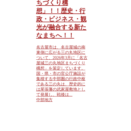
ちづくり構
想」！！歴史・行
政・ビジネス・観
光が融合する新た
なまちへ！！
名古屋市は、名古屋城の南
東側に広がる三の丸地区に
ついて、2026年3月に「名古
屋城三の丸地区まちづくり
構想」を策定しています。
国・県・市の官公庁施設が
集積する中部圏の行政中枢
である三の丸は、歴史的に
は尾張藩の武家屋敷地とし
て発展し、戦後は...
中部地方