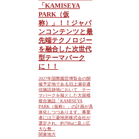
「KAMISEYA
PARK（仮
称）」！！ジャパ
ンコンテンツと最
先端テクノロジー
を融合した次世代
型テーマパーク
に！！
2027年国際園芸博覧会の開
催予定地である旧上瀬谷通
信施設跡地において、テー
マパークを核とした大規模
複合施設「KAMISEYA
PARK（仮称）」の計画が具
体化しつつあります。事業
者には三菱地所株式会社が
選定され、約70haに及ぶ広
大な敷...
関東地方