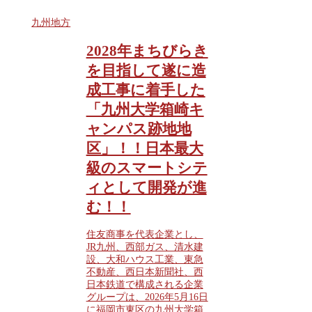
九州地方
2028年まちびらき
を目指して遂に造
成工事に着手した
「九州大学箱崎キ
ャンパス跡地地
区」！！日本最大
級のスマートシテ
ィとして開発が進
む！！
住友商事を代表企業とし、
JR九州、西部ガス、清水建
設、大和ハウス工業、東急
不動産、西日本新聞社、西
日本鉄道で構成される企業
グループは、2026年5月16日
に福岡市東区の九州大学箱