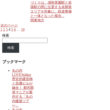
づくりは、浦和美園駅と岩
槻駅の間に位置する未開発
エリアを対象に、鉄道整備
と一体となった複合...
関東地方
次のページ
1
2
3
4
5
6
…
19
検索
検索
ブックマーク
丸の内
LOVEWalker
歴史的建造物
と高層ビルが
融合！ 都市開
発マニアが案
内する「丸の
内建築ツア
ー」
丸の内