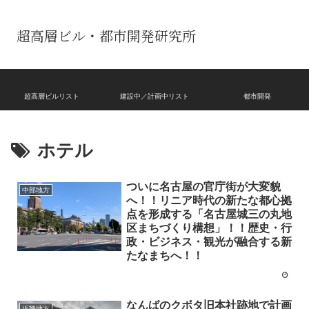
超高層ビル・都市開発研究所
超高層ビルリスト
建設中／計画中リスト
都市開発
ホテル
ついに名古屋の官庁街が大変貌
中部地方
へ！！リニア時代の新たな都心拠
点を形成する「名古屋城三の丸地
区まちづくり構想」！！歴史・行
政・ビジネス・観光が融合する新
たなまちへ！！
なんばのクボタ旧本社跡地で計画
近畿地方