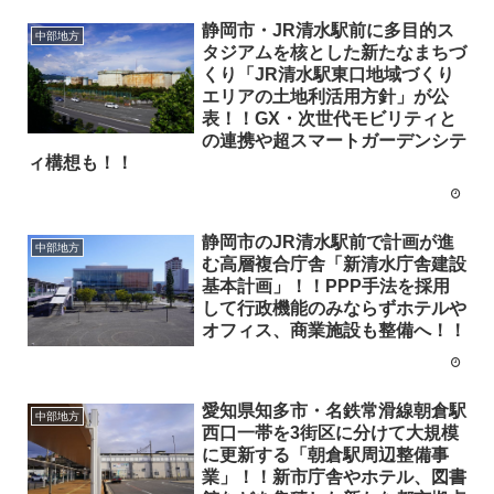
静岡市・JR清水駅前に多目的ス
中部地方
タジアムを核とした新たなまちづ
くり「JR清水駅東口地域づくり
エリアの土地利活用方針」が公
表！！GX・次世代モビリティと
の連携や超スマートガーデンシテ
ィ構想も！！
静岡市のJR清水駅前で計画が進
中部地方
む高層複合庁舎「新清水庁舎建設
基本計画」！！PPP手法を採用
して行政機能のみならずホテルや
オフィス、商業施設も整備へ！！
愛知県知多市・名鉄常滑線朝倉駅
中部地方
西口一帯を3街区に分けて大規模
に更新する「朝倉駅周辺整備事
業」！！新市庁舎やホテル、図書