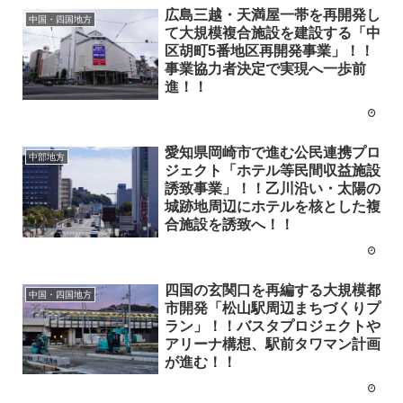
広島三越・天満屋一帯を再開発し
中国・四国地方
て大規模複合施設を建設する「中
区胡町5番地区再開発事業」！！
事業協力者決定で実現へ一歩前
進！！
愛知県岡崎市で進む公民連携プロ
中部地方
ジェクト「ホテル等民間収益施設
誘致事業」！！乙川沿い・太陽の
城跡地周辺にホテルを核とした複
合施設を誘致へ！！
四国の玄関口を再編する大規模都
中国・四国地方
市開発「松山駅周辺まちづくりプ
ラン」！！バスタプロジェクトや
アリーナ構想、駅前タワマン計画
が進む！！