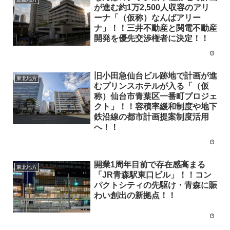
が進む約1万2,500人収容のアリ
ーナ「（仮称）なんばアリー
ナ」！！三井不動産と関電不動産
開発を優先交渉権者に決定！！
旧小田急仙台ビル跡地で計画が進
東北地方
むプリンスホテルが入る「（仮
称）仙台市青葉区一番町プロジェ
クト」！！容積率緩和制度や地下
鉄沿線の都市計画提案制度活用
へ！！
開業1周年目前で存在感高まる
東北地方
「JR青森駅東口ビル」！！コン
パクトシティの先駆け・青森に賑
わい創出の新拠点！！