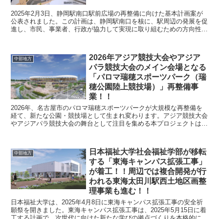
2025年2月3日、静岡駅南口駅前広場の再整備に向けた基本計画案が
公表されました。この計画は、静岡駅南口を核に、駅周辺の発展を促
進し、市民、事業者、行政が協力して実現に取り組むための方向性を
示すものです。現在の南口駅前広場は交通機能と広場...
2026年アジア競技大会やアジア
中部地方
パラ競技大会のメイン会場となる
「パロマ瑞穂スポーツパーク（瑞
穂公園陸上競技場）」再整備事
業！！
2026年、名古屋市のパロマ瑞穂スポーツパークが大規模な再整備を
経て、新たな公園・競技場として生まれ変わります。アジア競技大会
やアジアパラ競技大会の舞台として注目を集める本プロジェクトは、
「LifeSports - Our Own Par...
日本福祉大学社会福祉学部が移転
中部地方
する「東海キャンパス拡張工事」
が着工！！周辺では複合開発が行
われる東海太田川駅西土地区画整
理事業も進む！！
日本福祉大学は、2025年4月8日に東海キャンパス拡張工事の安全祈
願祭を開きました。東海キャンパス拡張工事は、2025年5月15日に着
工する計画で、次世代に向けた新たな学びの拠点づくりを本格的にス