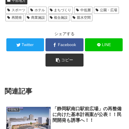
中部地方
スポーツ
ホテル
まちづくり
中低層
公園・広場
再開発
商業施設
複合施設
親水空間
シェアする
Twitter
Facebook
LINE
コピー
関連記事
「静岡駅南口駅前広場」の再整備
中部地方
に向けた基本計画案が公表！！民
間開発も誘導へ！！