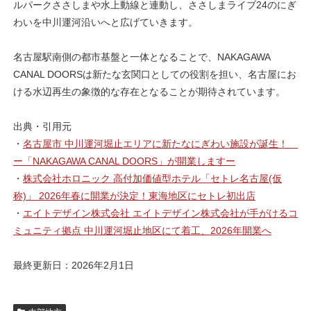
ルパークささしまや水上動線と連動し、ささしまライブ24のにぎ
わいを中川運河沿いへと広げていきます。
名古屋駅南側の都市基盤と一体となることで、NAKAGAWA
CANAL DOORSは新たな玄関口としての役割を担い、名古屋にお
ける水辺再生の象徴的な存在となることが期待されています。
出典・引用元
・
名古屋市 中川運河堀止エリアに新たなにぎわい施設が誕生！
ー「NAKAGAWA CANAL DOORS」が開業しますー
・
株式会社ホロニック 高付加価値型ホテル「セトレ名古屋(仮
称)」 2026年春に開業が決定！東海地区にセトレ初出店
・
エイトデザイン株式会社 エイトデザイン株式会社が手がけるコ
ミュニティ拠点 中川運河堀止地区にて着工、2026年開業へ
最終更新日：2026年2月1日