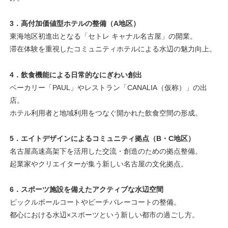
3．高付加価値型ホテルの整備（A地区）
東海地区初進出となる「セトレ キャナル名古屋」の開業。
滞在体験を重視したコミュニティホテルによる水辺の魅力向上。
4．飲食機能による日常的なにぎわい創出
ベーカリー「PAUL」やレストラン「CANALIA（仮称）」の出
店。
ホテル利用者と地域利用をつなぐ開かれた飲食空間の形成。
5．エイトデザインによるコミュニティ拠点（B・C地区）
名古屋高速高架下を活用した交流・創造のための拠点整備。
起業家やクリエイターが集う新しい名古屋の文化拠点。
6．スポーツ施設を備えたアクティブな水辺空間
ピックルボールコートやビーチバレーコートの整備。
都心における水辺×スポーツという新しい都市の過ごし方。