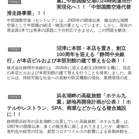
遂に中部国際空港の24時間運用が
中部地方
実現化へ！！「中部国際空港代替
滑走路事業」！！
中部国際空港（セントレア）は、2005年の開港以来、拠点的な国際
空港として中部圏の経済・物流の要となっています。しかし、現在の
滑走路1本では将来の課題に十分対応できません。この問題を解決す
るための 「代替滑走路事業」 が、令和6年度（20...
沼津に本部・本店を置き、創立
中部地方
100周年を迎える「静岡中央銀
行」が本店ビルおよび本部別館の建て替えを公表！！
株式会社静岡中央銀行は、2026年に迎える創立100周年を機に、現在
の本店ビルおよび本部別館の建て替えを行うことを発表しました。新
ビルは、持続可能な社会への貢献や防災機能の強化、業務環境の改善
を目的としており、地域とともに歩む銀行としての...
浜名湖畔の高級旅館「ホテル九
中部地方
重」跡地再開発計画が公表！！ホ
テルやレストラン、SPA、商業などからなる複合施設
に！！
静岡県浜松市の浜名湖畔に位置していた高級旅館「ホテル九重」は、
1987年の開業以来、多くの観光客に親しまれてきましたが、建物の
老朽化や経営の圧迫、新型コロナウイルスの影響による長期休館を経
て、2021年10月に営業を終了しました。遠州鉄道...