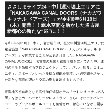
による新たな駅前拠点が2026
表！！
年秋誕生へ！！
ささしまライブ24・中川運河堀止エリアに
「NAKAGAWA CANAL DOORS（ナカガワ
キャナル ドアーズ）」が令和8年6月18日
（木）開業！！親水空間を活かした名古屋
新都心の新たな“扉”に！！
令和8年6月18日（木）、名古屋市中川区の中川運河堀止エリアに
複合施設「NAKAGAWA CANAL DOORS（ナカガワ キャナル ド
アーズ）」が開業することが公表されました。NAKAGAWA
CANAL DOORSは、名古屋の産業と都市形成を支えてきた中川運
河の再生を象徴するプロジェクトとして、ホテル、飲食、コミュ
ニティ、スポーツといった多様な機能を集積。水辺空間を活かし
た新たな都市の憩いと交流の場を創出するものです。
東海地区初進出となる高付加価値型ホテル「セトレ キャナル名古
屋」をはじめ、ベーカリーやレストラン、さらにはビーチバレー
コートやピックルボールコートも整備され、都心にいながら開放