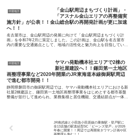
「金山駅周辺まちづくり計画」・
中部地方
「アスナル金山エリアの再整備実
施方針」が公表！！金山総合駅の再開発計画が更に加速
へ！！
名古屋市は、金山駅周辺の発展に向けて「金山駅周辺まちづくり計
画」を令和7年2月に策定しました。この計画は、金山駅を名古屋市
内の重要な交通拠点として、地域の活性化と魅力向上を目指していま
す。金山駅は交通の要所として、駅周辺の整備を進めること...
ヤマハ発動機本社エリアで2棟の
中部地方
新社屋建設へ！！鎌田第一土地区
画整理事業など2020年開業のJR東海道本線御厨駅周辺
で進む都市開発！！
静岡県磐田市の御厨駅周辺では、ヤマハ発動機本社エリアにおける新
社屋2棟建設と、鎌田第一土地区画整理事業をはじめとする都市基盤
整備が並行して進められ、業務集積と居住機能、交通結節点が一体と
なった新たな都市拠点の形成が進行しています。 ...
JR南武線と小田急小田原線の乗換駅・登戸駅に
全13店舗の駅直結型SC「ビーンズ登戸」が2026
年春に開業！！周辺では再開発タワマン計画や区
画整理も進む！！