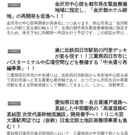
金沢市中心部を都市再生緊急整備
中部地方
地域に指定し、「金沢都ホテル跡
地」の再開発を促進へ！！
金沢市の中心部再開発が具体化しつつあります。村山市長は「金沢駅
から片町に至る都心軸エリア」を国の都市再生緊急整備地域に指定す
るため、来月下旬に内閣府へ申請を行う予定です。この指定が早けれ
ば2025年夏から秋ごろに決定される見込みで、固定資...
遂に近鉄四日市駅前の円形デッキ
中部地方
が姿を現す！！三重県四日市市に
バスターミナルや広場空間などを整備する「中央通り再
編事業」！！
三重県四日市市の中央通りは、近鉄四日市駅前から市街地中心部を経
て四日市港へと至る重要な都市軸であり、かつてから市民生活や商業
活動を支える幹線道路として機能してきました。しかし、自動車交通
量の増加や歩行者空間の不足により、安全性や快適性の面...
愛知県日進市・名古屋瀬戸道路へ
中部地方
直結した中部圏初の「高速道路IC
直結型 次世代基幹物流施設」開発着手へ！！リニモ芸
大通駅周辺では（仮称）日進北部土地区画整理事業も進
む！！
愛知県日進市日進北部地区において、三菱地所が中京圏で初となる高