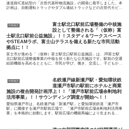
速道路IC直結型の「次世代基幹物流施設」の開発に着手しました。本
計画は、自動運転トラックやダブル連結トラックなどの次世代モビリ
ティに対応し、幹線物流の効率化を大きく前進させるも...
富士駅北口駅前広場整備の中核施
中部地方
設として整備される「（仮称）富
士駅北口駅前公益施設」！！スタディ＆ワークスペース
やSTEAMラボ、富士山テラスを備える新たな市民活動
拠点に！！
富士市が進める「（仮称）富士駅北口駅前公益施設」は、JR富士駅
北口駅前広場整備事業の中核を担う新たな公共施設です。駅前の交通
結節機能を高めるとともに、市民が学び、働き、交流し、子どもから
大人まで幅広い世代が日常的に利用できる活動拠点として...
名鉄瀬戸線新瀬戸駅・愛知環状鉄
中部地方
道瀬戸市駅の駅前にホテルと商業
施設の複合開発計画浮上！！「瀬戸市駅前広場余剰地利
活用事業」！！サウンディング調査が開始へ！！
愛知県瀬戸市は、名鉄瀬戸線「新瀬戸駅」と愛知環状鉄道「瀬戸市
駅」に隣接する瀬戸市駅前広場で、「瀬戸市駅前広場余剰地利活用事
業」を本格的に始動します。駅前広場の機能再編により生まれる
3,599㎡の余剰地を活用し、民設民営による商業施設や宿泊...