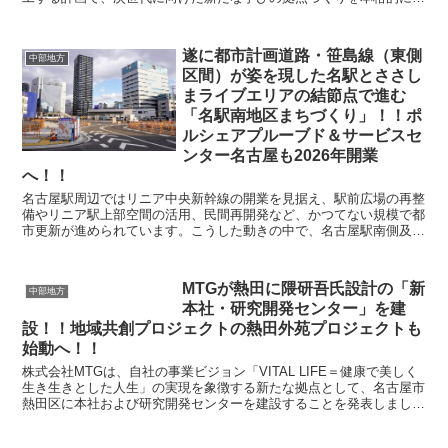
タートしました。この拡張事業は、地域と連携...
遂に都市計画道路・笹島線（東側
中部地方
区間）が姿を現した名駅とささし
まライブエリアの結節点で進む
「名駅南地区まちづくり」！！ポ
ルシェアプルーブド＆サービスセ
ンター名古屋も2026年開業
へ！！
名古屋駅周辺ではリニア中央新幹線の開業を見据え、駅前広場の再整
備やリニア駅上部空間の活用、民間再開発など、かつてない規模で都
市更新が進められています。こうした動きの中で、名古屋駅南側及び
ささしまライブ24地区東側に広がる「名駅南地区」は、...
MTGが熱田に隈研吾氏設計の「新
中部地方
本社・研究開発センター」を建
設！！地域共創プロジェクトの熱田外苑プロジェクトも
始動へ！！
株式会社MTGは、自社の事業ビジョン「VITAL LIFE＝健康で美しく
生き生きとした人生」の実現を象徴する新たな拠点として、名古屋市
熱田区に本社および研究開発センターを建設することを発表しまし
た。竣工は2027年1月を予定しており、ブラ...