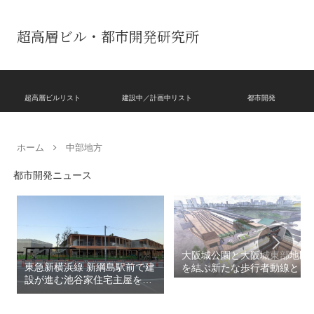
超高層ビル・都市開発研究所
超高層ビルリスト
建設中／計画中リスト
都市開発
ホーム
中部地方
都市開発ニュース
大阪城公園と大阪城東部地区
東急新横浜線 新綱島駅前で建
を結ぶ新たな歩行者動線とな
設が進む池谷家住宅主屋を活
る「大阪城公園接続デッ
用した「新綱島MICCA」！！
キ」！！2028年春頃の開通を
古民家＋2棟の木造商業施設
目指しデザインイメージを公