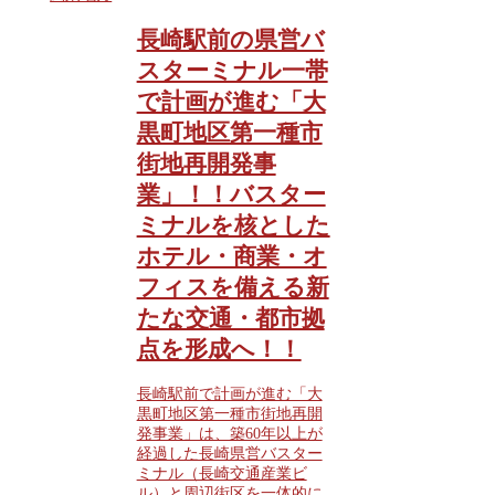
長崎駅前の県営バ
スターミナル一帯
で計画が進む「大
黒町地区第一種市
街地再開発事
業」！！バスター
ミナルを核とした
ホテル・商業・オ
フィスを備える新
たな交通・都市拠
点を形成へ！！
長崎駅前で計画が進む「大
黒町地区第一種市街地再開
発事業」は、築60年以上が
経過した長崎県営バスター
ミナル（長崎交通産業ビ
ル）と周辺街区を一体的に