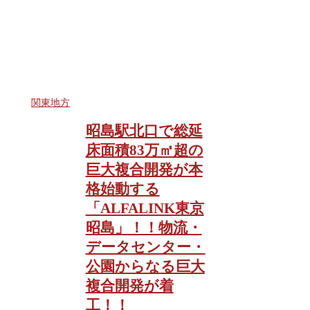
関東地方
昭島駅北口で総延
床面積83万㎡超の
巨大複合開発が本
格始動する
「ALFALINK東京
昭島」！！物流・
データセンター・
公園からなる巨大
複合開発が着
工！！