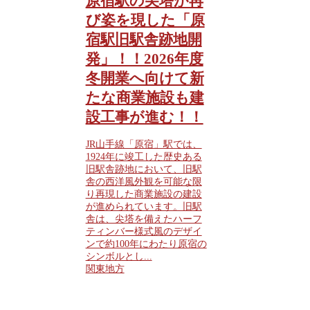
原宿駅の尖塔が再
び姿を現した「原
宿駅旧駅舎跡地開
発」！！2026年度
冬開業へ向けて新
たな商業施設も建
設工事が進む！！
JR山手線「原宿」駅では、
1924年に竣工した歴史ある
旧駅舎跡地において、旧駅
舎の西洋風外観を可能な限
り再現した商業施設の建設
が進められています。旧駅
舎は、尖塔を備えたハーフ
ティンバー様式風のデザイ
ンで約100年にわたり原宿の
シンボルとし...
関東地方