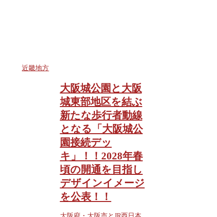
近畿地方
大阪城公園と大阪
城東部地区を結ぶ
新たな歩行者動線
となる「大阪城公
園接続デッ
キ」！！2028年春
頃の開通を目指し
デザインイメージ
を公表！！
大阪府・大阪市とJR西日本