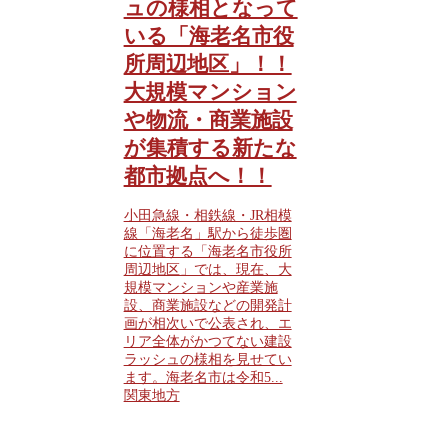
ュの様相となって
いる「海老名市役
所周辺地区」！！
大規模マンション
や物流・商業施設
が集積する新たな
都市拠点へ！！
小田急線・相鉄線・JR相模
線「海老名」駅から徒歩圏
に位置する「海老名市役所
周辺地区」では、現在、大
規模マンションや産業施
設、商業施設などの開発計
画が相次いで公表され、エ
リア全体がかつてない建設
ラッシュの様相を見せてい
ます。海老名市は令和5...
関東地方