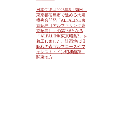
日本GLPは2026年6月30日、
東京都昭島市で進める大規
模複合開発「ALFALINK東
京昭島（アルファリンク東
京昭島）」の第1弾となる
「ALFALINK東京昭島3」を
着工しました。計画地は旧
昭和の森ゴルフコースやフ
ォレスト・イン昭和館跡...
関東地方