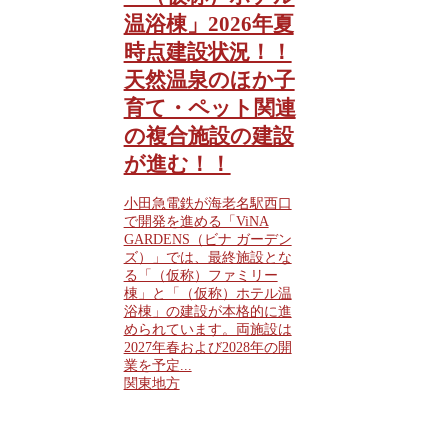
温浴棟」2026年夏
時点建設状況！！
天然温泉のほか子
育て・ペット関連
の複合施設の建設
が進む！！
小田急電鉄が海老名駅西口
で開発を進める「ViNA
GARDENS（ビナ ガーデン
ズ）」では、最終施設とな
る「（仮称）ファミリー
棟」と「（仮称）ホテル温
浴棟」の建設が本格的に進
められています。両施設は
2027年春および2028年の開
業を予定...
関東地方