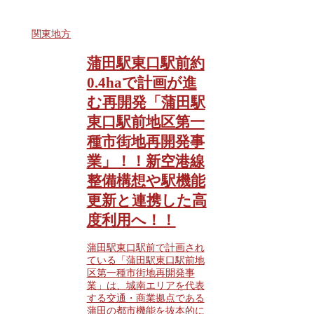
関東地方
蒲田駅東口駅前約
0.4haで計画が進
む再開発「蒲田駅
東口駅前地区第一
種市街地再開発事
業」！！新空港線
整備構想や駅機能
更新と連携した高
度利用へ！！
蒲田駅東口駅前で計画され
ている「蒲田駅東口駅前地
区第一種市街地再開発事
業」は、城南エリアを代表
する交通・商業拠点である
蒲田の都市機能を抜本的に