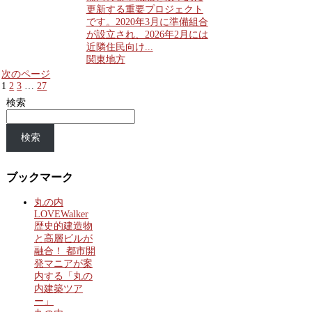
更新する重要プロジェクト
です。2020年3月に準備組合
が設立され、2026年2月には
近隣住民向け...
関東地方
次のページ
1
2
3
…
27
検索
検索
ブックマーク
丸の内
LOVEWalker
歴史的建造物
と高層ビルが
融合！ 都市開
発マニアが案
内する「丸の
内建築ツア
ー」