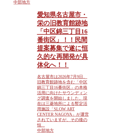
中部地方
愛知県名古屋市・
栄の旧教育館跡地
「中区錦三丁目16
番街区」！！民間
提案募集で遂に恒
久的な再開発が具
体化へ！！
名古屋市は2026年7月9日、
旧教育館跡地を含む「中区
錦三丁目16番街区」の本格
活用に向けたサウンディン
グ調査を開始しました。現
在は三菱地所による暫定活
用施設「SLOW ART
CENTER NAGOYA」が運営
されていますが、その後の
恒...
中部地方