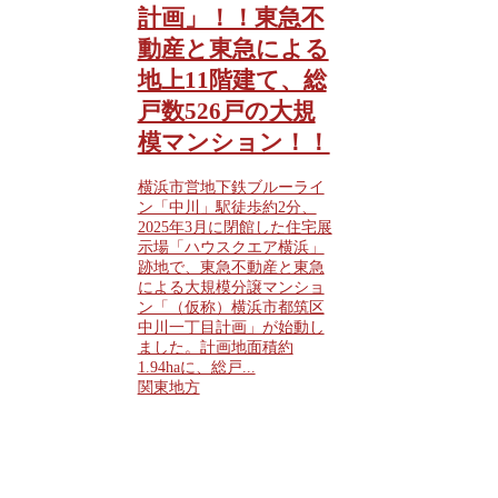
計画」！！東急不
動産と東急による
地上11階建て、総
戸数526戸の大規
模マンション！！
横浜市営地下鉄ブルーライ
ン「中川」駅徒歩約2分、
2025年3月に閉館した住宅展
示場「ハウスクエア横浜」
跡地で、東急不動産と東急
による大規模分譲マンショ
ン「（仮称）横浜市都筑区
中川一丁目計画」が始動し
ました。計画地面積約
1.94haに、総戸...
関東地方