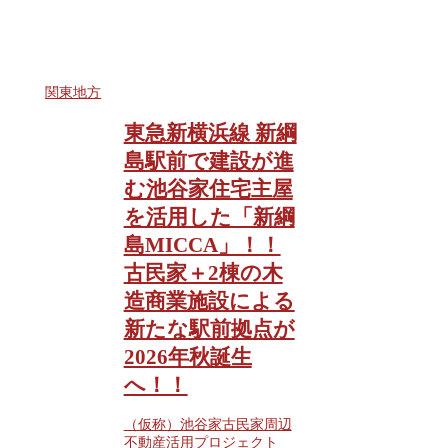
関東地方
東急新横浜線 新綱
島駅前で建設が進
む池谷家住宅主屋
を活用した「新綱
島MICCA」！！
古民家＋2棟の木
造商業施設による
新たな駅前拠点が
2026年秋誕生
へ！！
（仮称）池谷家古民家周辺
不動産活用プロジェクト