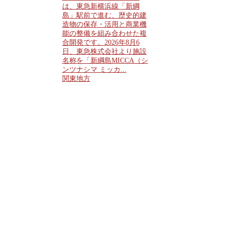
は、東急新横浜線「新綱
島」駅前で進む、歴史的建
造物の保存・活用と商業機
能の整備を組み合わせた複
合開発です。2026年8月6
日、東急株式会社より施設
名称を「新綱島MICCA（シ
ンツナシマ ミッカ...
関東地方