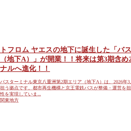
トフロム ヤエスの地下に誕生した「バ
（地下A）」が開業！！将来は第3期含め
ナルへ進化！！
バスターミナル東京八重洲第2期エリア（地下A）は、2026年
担う拠点です。都市再生機構と京王電鉄バスが整備・運営を担
性を実現していま...
関東地方