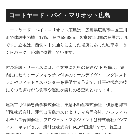
丁」！！とりせん研究学園店
ァミリー棟」と「（仮称）ホ
跡地の開発計画や商業ビル建
テル温浴棟」2026年夏時点建
設進行などにより駅前商業地
設状況！！天然温泉のほか子
コートヤード・バイ・マリオット広島
が形成へ！！
育て・ペット関連の複合施設
の建設が進む！！
コートヤード・バイ・マリオット広島は、広島県広島市中区三川
町で建設中の地上17階、高さ59.89m、客室数183室の高層ホテル
です。立地は、西側を中央通りに面した場所にあった駐車場「さ
くらパーク」跡地に位置しています。
付帯施設・サービスには、全客室に無料の高速Wi-Fiを備え、館
内にはセミオープンキッチン付きのオールデイダイニングレスト
ランやフィットネスセンターを完備する予定で、仕事や観光の後
にくつろぎながら食事や運動を楽しめる空間となります。
建築主は伊藤忠商事株式会社、東急不動産株式会社、伊藤忠都市
開発株式会社、運営は広島ホスピタリティ合同会社、パシフィカ
ホテルズ合同会社、プロジェクトマネジメントは株式会社パシフ
ィカ・キャピタル、設計は株式会社IAO竹田設計です。着工は