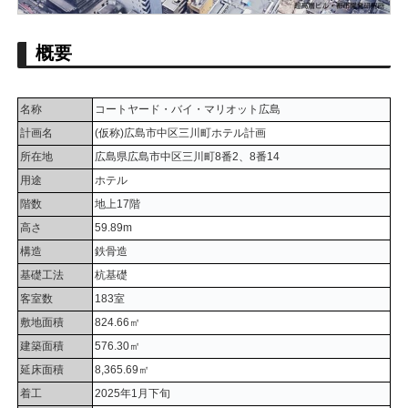
概要
名称
コートヤード・バイ・マリオット広島
計画名
(仮称)広島市中区三川町ホテル計画
所在地
広島県広島市中区三川町8番2、8番14
用途
ホテル
階数
地上17階
高さ
59.89m
構造
鉄骨造
基礎工法
杭基礎
客室数
183室
敷地面積
824.66㎡
建築面積
576.30㎡
延床面積
8,365.69㎡
着工
2025年1月下旬