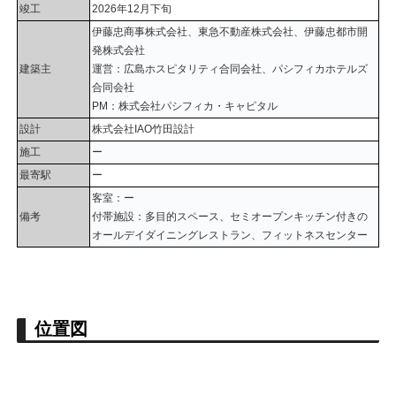
竣工
2026年12月下旬
伊藤忠商事株式会社、東急不動産株式会社、伊藤忠都市開
発株式会社
建築主
運営：広島ホスピタリティ合同会社、パシフィカホテルズ
合同会社
PM：株式会社パシフィカ・キャピタル
設計
株式会社IAO竹田設計
施工
ー
最寄駅
ー
客室：ー
備考
付帯施設：多目的スペース、セミオープンキッチン付きの
オールデイダイニングレストラン、フィットネスセンター
位置図