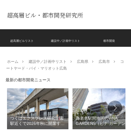
超高層ビル・都市開発研究所
超高層ビルリスト
建設中／計画中リスト
都市開発
ホーム
建設中／計画中リスト
広島県
広島市
コ
ートヤード・バイ・マリオット広島
最新の都市開発ニュース
つくばエクスプレス研究学園
海老名駅間地区のViNA
駅近くで2026年秋に開業する
GARDENS（ビナ ガーデン
高架下商業施設「寿横
ズ）で建設中の「（仮称）フ