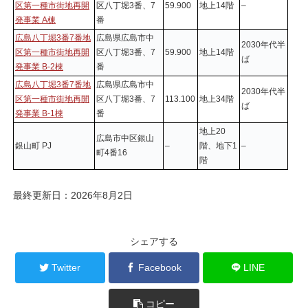
区第一種市街地再開
区八丁堀3番、7
59.900
地上14階
–
発事業 A棟
番
広島八丁堀3番7番地
広島県広島市中
2030年代半
区第一種市街地再開
区八丁堀3番、7
59.900
地上14階
ば
発事業 B-2棟
番
広島八丁堀3番7番地
広島県広島市中
2030年代半
区第一種市街地再開
区八丁堀3番、7
113.100
地上34階
ば
発事業 B-1棟
番
地上20
広島市中区銀山
銀山町 PJ
–
階、地下1
–
町4番16
階
最終更新日：2026年8月2日
シェアする
Twitter
Facebook
LINE
コピー