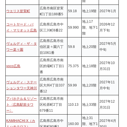
階
広島市南区皆実
ウエリス皆実町
59.18
地上19階
2027年1月
町1丁目188番5
地上17
コートヤード・バ
広島県広島市中
2026年12
59.990
階、地下1
イ・マリオット広島
区三川町8番22
月下旬
階
広島県広島市佐
ヴェルディ・ザ・タ
2027年5月
伯区楽々園六丁
59.8
地上20階
ワー楽々園
中旬
目1061番
広島県広島市南
2027年10
voco広島
区的場町1丁目1
75.375
地上18階
月31日
番
広島県広島市南
ヴェルディ・ステー
2027年11
区大州4丁目337
59.99
地上20階
ションタワー天神川
月中旬
番12
アパホテル＆リゾー
広島県広島市南
2027年12
ト〈広島駅前タワ
区松原町2丁目
110.13
地上33階
月31日
ー〉
679番11
地上31
KAMIHACHI X（カ
広島県広島市中
2027年4月
160.00
階、地下1
ミハチクロス）
区基町80番1
30日