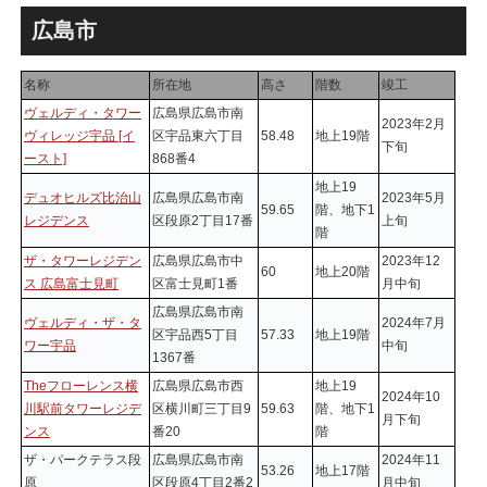
跡地の開発計画や商業ビル建
テル温浴棟」2026年夏時点建
設進行などにより駅前商業地
設状況！！天然温泉のほか子
広島市
が形成へ！！
育て・ペット関連の複合施設
の建設が進む！！
名称
所在地
高さ
階数
竣工
ヴェルディ・タワー
広島県広島市南
2023年2月
ヴィレッジ宇品 [イ
区宇品東六丁目
58.48
地上19階
下旬
ースト]
868番4
地上19
デュオヒルズ比治山
広島県広島市南
2023年5月
59.65
階、地下1
レジデンス
区段原2丁目17番
上旬
階
ザ・タワーレジデン
広島県広島市中
2023年12
60
地上20階
ス 広島富士見町
区富士見町1番
月中旬
広島県広島市南
ヴェルディ・ザ・タ
2024年7月
区宇品西5丁目
57.33
地上19階
ワー宇品
中旬
1367番
Theフローレンス横
広島県広島市西
地上19
2024年10
川駅前タワーレジデ
区横川町三丁目9
59.63
階、地下1
月下旬
ンス
番20
階
ザ・パークテラス段
広島県広島市南
2024年11
53.26
地上17階
原
区段原4丁目2番2
月中旬