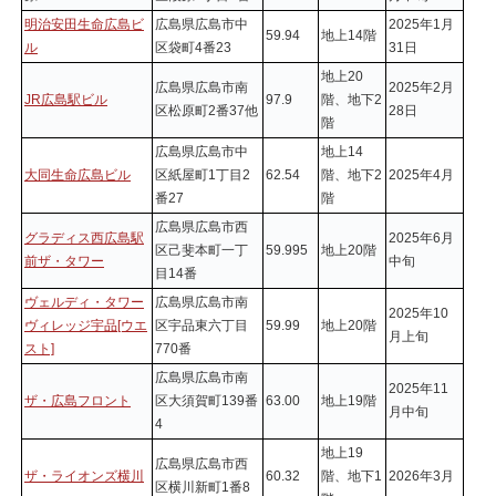
明治安田生命広島ビ
広島県広島市中
2025年1月
59.94
地上14階
ル
区袋町4番23
31日
地上20
広島県広島市南
2025年2月
JR広島駅ビル
97.9
階、地下2
区松原町2番37他
28日
階
広島県広島市中
地上14
大同生命広島ビル
区紙屋町1丁目2
62.54
階、地下2
2025年4月
番27
階
広島県広島市西
グラディス西広島駅
2025年6月
区己斐本町一丁
59.995
地上20階
前ザ・タワー
中旬
目14番
ヴェルディ・タワー
広島県広島市南
2025年10
ヴィレッジ宇品[ウエ
区宇品東六丁目
59.99
地上20階
月上旬
スト]
770番
広島県広島市南
2025年11
ザ・広島フロント
区大須賀町139番
63.00
地上19階
月中旬
4
地上19
広島県広島市西
ザ・ライオンズ横川
60.32
階、地下1
2026年3月
区横川新町1番8