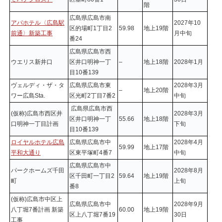
階
広島県広島市南
アパホテル〈広島駅
2027年10
区的場町1丁目2
59.98
地上19階
前通〉新築工事
月中旬
番24
広島県広島市西
ウエリス新井口
区井口明神一丁
–
地上18階
2028年1月
目10番139
ヴェルディ・ザ・タ
広島県広島市東
2028年3月
–
地上20階
ワー広島Sta.
区光町2丁目7番2
中旬
広島県広島市西
(仮称)広島市西区井
2028年3月
区井口明神一丁
55.66
地上18階
口明神一丁目計画
下旬
目10番139
ロイヤルホテル広島
広島県広島市中
2028年4月
59.99
地上17階
平和大通り
区東平塚町4番7
中旬
広島県広島市中
パークホームズ千田
2028年8月
区千田町一丁目2
59.64
地上19階
町
上旬
番8
(仮称)広島市中区上
広島県広島市中
2028年9月
八丁堀7番計画 新築
60.00
地上19階
区上八丁堀7番19
30日
工事