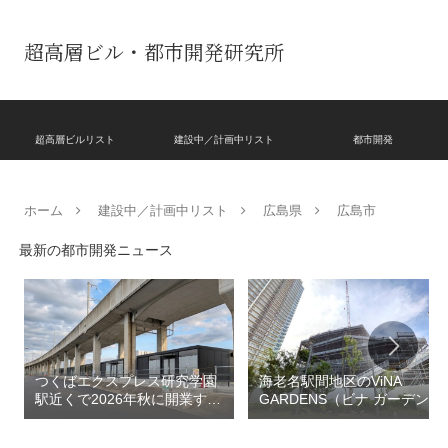
超高層ビル・都市開発研究所
超高層ビルリスト
建設中／計画中リスト
都市開発
ホーム
建設中／計画中リスト
広島県
広島市
最新の都市開発ニュース
つくばエクスプレス研究学園
海老名駅間地区のViNA
駅近くで2026年秋に開業する
GARDENS（ビナ ガーデン
高架下商業施設「寿横
ズ）で建設中の「（仮称）フ
丁」！！とりせん研究学園店
ァミリー棟」と「（仮称）ホ