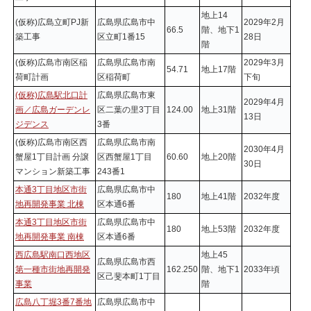
地上14
(仮称)広島立町PJ新
広島県広島市中
2029年2月
66.5
階、地下1
築工事
区立町1番15
28日
階
(仮称)広島市南区稲
広島県広島市南
2029年3月
54.71
地上17階
荷町計画
区稲荷町
下旬
(仮称)広島駅北口計
広島県広島市東
2029年4月
画／広島ガーデンレ
区二葉の里3丁目
124.00
地上31階
13日
ジデンス
3番
(仮称)広島市南区西
広島県広島市南
2030年4月
蟹屋1丁目計画 分譲
区西蟹屋1丁目
60.60
地上20階
30日
マンション新築工事
243番1
本通3丁目地区市街
広島県広島市中
180
地上41階
2032年度
地再開発事業 北棟
区本通6番
本通3丁目地区市街
広島県広島市中
180
地上53階
2032年度
地再開発事業 南棟
区本通6番
西広島駅南口西地区
地上45
広島県広島市西
第一種市街地再開発
162.250
階、地下1
2033年頃
区己斐本町1丁目
事業
階
広島八丁堀3番7番地
広島県広島市中