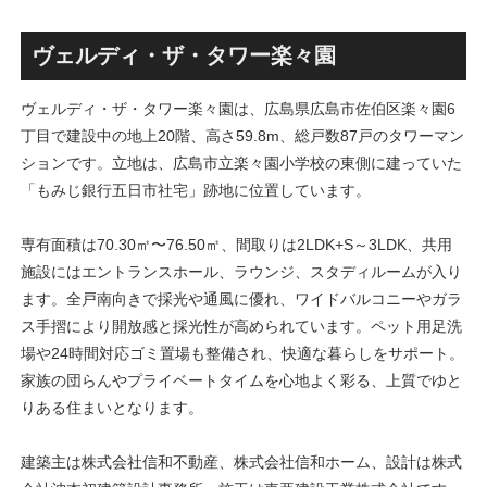
丁」！！とりせん研究学園店
ァミリー棟」と「（仮称）ホ
跡地の開発計画や商業ビル建
テル温浴棟」2026年夏時点建
設進行などにより駅前商業地
設状況！！天然温泉のほか子
ヴェルディ・ザ・タワー楽々園
が形成へ！！
育て・ペット関連の複合施設
の建設が進む！！
ヴェルディ・ザ・タワー楽々園は、広島県広島市佐伯区楽々園6
丁目で建設中の地上20階、高さ59.8m、総戸数87戸のタワーマン
ションです。立地は、広島市立楽々園小学校の東側に建っていた
「もみじ銀行五日市社宅」跡地に位置しています。
専有面積は70.30㎡〜76.50㎡、間取りは2LDK+S～3LDK、共用
施設にはエントランスホール、ラウンジ、スタディルームが入り
ます。全戸南向きで採光や通風に優れ、ワイドバルコニーやガラ
ス手摺により開放感と採光性が高められています。ペット用足洗
場や24時間対応ゴミ置場も整備され、快適な暮らしをサポート。
家族の団らんやプライベートタイムを心地よく彩る、上質でゆと
りある住まいとなります。
建築主は株式会社信和不動産、株式会社信和ホーム、設計は株式