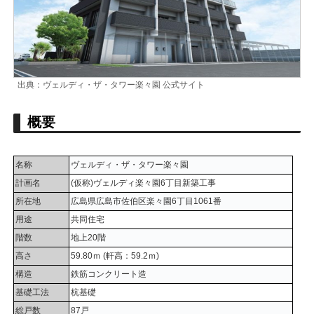
出典：ヴェルディ・ザ・タワー楽々園 公式サイト
概要
名称
ヴェルディ・ザ・タワー楽々園
計画名
(仮称)ヴェルディ楽々園6丁目新築工事
所在地
広島県広島市佐伯区楽々園6丁目1061番
用途
共同住宅
階数
地上20階
高さ
59.80ｍ (軒高：59.2ｍ)
構造
鉄筋コンクリート造
基礎工法
杭基礎
総戸数
87戸