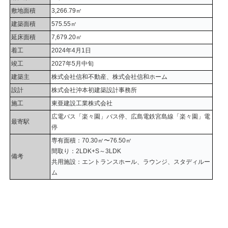
敷地面積
3,266.79㎡
建築面積
575.55㎡
延床面積
7,679.20㎡
着工
2024年4月1日
竣工
2027年5月中旬
建築主
株式会社信和不動産、株式会社信和ホーム
設計
株式会社沖本初建築設計事務所
施工
東亜建設工業株式会社
広電バス「楽々園」バス停、広島電鉄宮島線「楽々園」電
最寄駅
停
専有面積：70.30㎡〜76.50㎡
間取り：2LDK+S～3LDK
備考
共用施設：エントランスホール、ラウンジ、スタディルー
ム