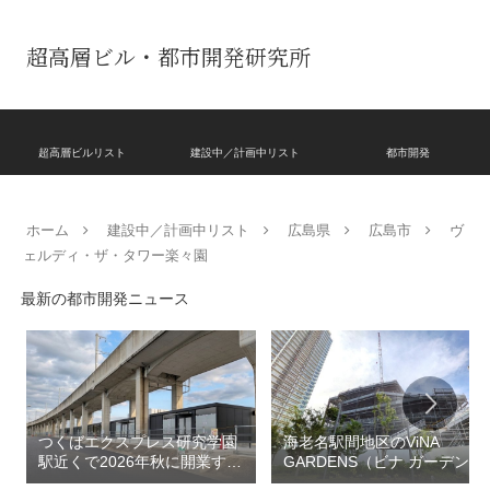
超高層ビル・都市開発研究所
超高層ビルリスト
建設中／計画中リスト
都市開発
ホーム
建設中／計画中リスト
広島県
広島市
ヴ
ェルディ・ザ・タワー楽々園
最新の都市開発ニュース
つくばエクスプレス研究学園
海老名駅間地区のViNA
駅近くで2026年秋に開業する
GARDENS（ビナ ガーデン
高架下商業施設「寿横
ズ）で建設中の「（仮称）フ