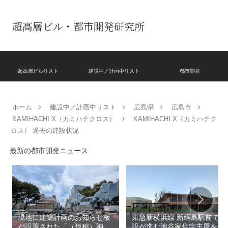
超高層ビル・都市開発研究所
超高層ビルリスト
建設中／計画中リスト
都市開発
ホーム
建設中／計画中リスト
広島県
広島市
KAMIHACHI X（カミハチクロス）
KAMIHACHI X（カミハチク
ロス） 過去の建設状況
最新の都市開発ニュース
現地に建築計画のお知らせ板
東急新横浜線 新綱島駅前で建
が設置された「（仮称）神宮
設が進む池谷家住宅主屋を活