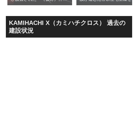
前六丁目八角館建替計
用した「新綱島MICCA」！！
画」！！妹島和世氏率いる
古民家＋2棟の木造商業施設
SANAA設計で神宮前交差点に
による新たな駅前拠点が2026
新たな商業施設誕生へ！！
年秋誕生へ！！
KAMIHACHI X（カミハチクロス） 過去の
建設状況