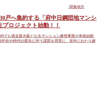
関東地方
約830戸へ集約する「府中日鋼団地マンシ
生プロジェクト始動！！
内でも過去最大級となるマンション建替事業が本格始動
は、老朽化や時代の変化に伴う課題を背景に、長年にわたり建