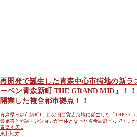
再開発で誕生した青森中心市街地の新ラン
ーベン青森新町 THE GRAND MID
開業した複合都市拠点！！
青森県青森市新町1丁目の旧百貨店跡地に誕生した「THREE（スリ
業施設と分譲マンションが一体となった複合高層ビルです。か
青森本店...
東北地方