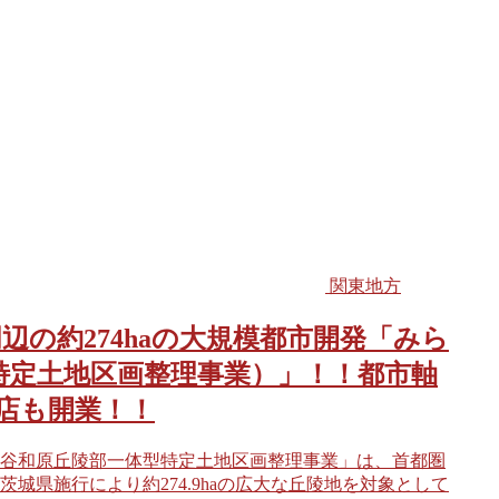
関東地方
の約274haの大規模都市開発「みら
特定土地区画整理事業）」！！都市軸
店も開業！！
谷和原丘陵部一体型特定土地区画整理事業」は、首都圏
県施行により約274.9haの広大な丘陵地を対象として