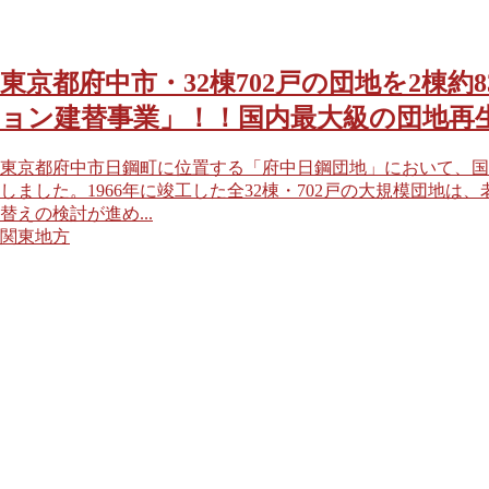
東京都府中市・32棟702戸の団地を2棟
ョン建替事業」！！国内最大級の団地再
東京都府中市日鋼町に位置する「府中日鋼団地」において、国
しました。1966年に竣工した全32棟・702戸の大規模団地
替えの検討が進め...
関東地方