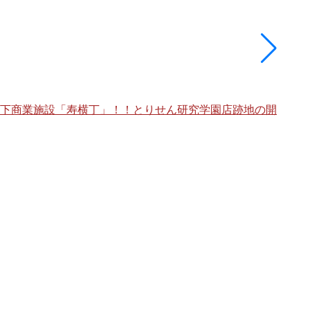
架下商業施設「寿横丁」！！とりせん研究学園店跡地の開
海老
棟」