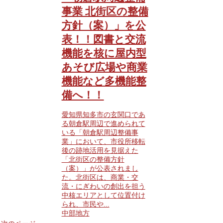
事業 北街区の整備
方針（案）」を公
表！！図書と交流
機能を核に屋内型
あそび広場や商業
機能など多機能整
備へ！！
愛知県知多市の玄関口であ
る朝倉駅周辺で進められて
いる「朝倉駅周辺整備事
業」において、市役所移転
後の跡地活用を見据えた
「北街区の整備方針
（案）」が公表されまし
た。北街区は、商業・交
流・にぎわいの創出を担う
中核エリアとして位置付け
られ、市民や...
中部地方