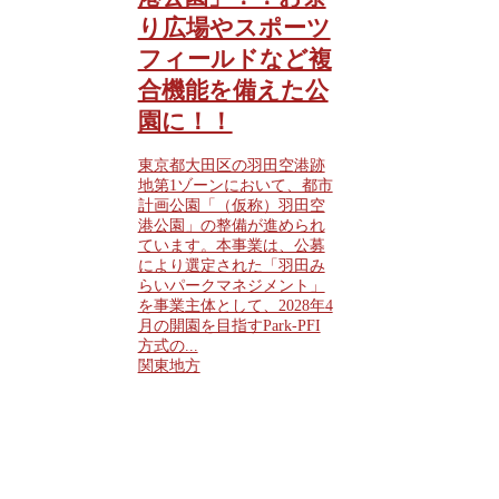
り広場やスポーツ
フィールドなど複
合機能を備えた公
園に！！
東京都大田区の羽田空港跡
地第1ゾーンにおいて、都市
計画公園「（仮称）羽田空
港公園」の整備が進められ
ています。本事業は、公募
により選定された「羽田み
らいパークマネジメント」
を事業主体として、2028年4
月の開園を目指すPark-PFI
方式の...
関東地方