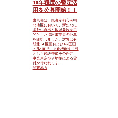
10年程度の暫定活
用を公募開始！！
東京都は、臨海副都心有明
北地区において、新たなに
ぎわい創出と地域発展を目
的とした進出事業者の公募
を開始しました。対象は有
明北1-6区画および1-7区画
の2区画で、文化機能を主軸
とした施設整備を条件に、
事業用定期借地権による貸
付が行われます...
関東地方