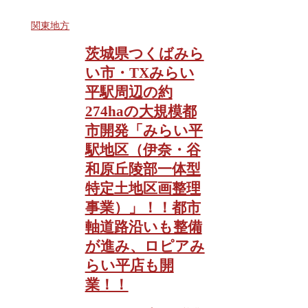
関東地方
茨城県つくばみら
い市・TXみらい
平駅周辺の約
274haの大規模都
市開発「みらい平
駅地区（伊奈・谷
和原丘陵部一体型
特定土地区画整理
事業）」！！都市
軸道路沿いも整備
が進み、ロピアみ
らい平店も開
業！！