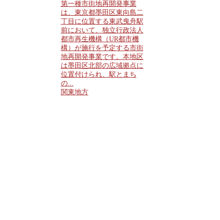
第一種市街地再開発事業
は、東京都墨田区東向島二
丁目に位置する東武曳舟駅
前において、独立行政法人
都市再生機構（UR都市機
構）が施行を予定する市街
地再開発事業です。本地区
は墨田区北部の広域拠点に
位置付けられ、駅とまち
の...
関東地方