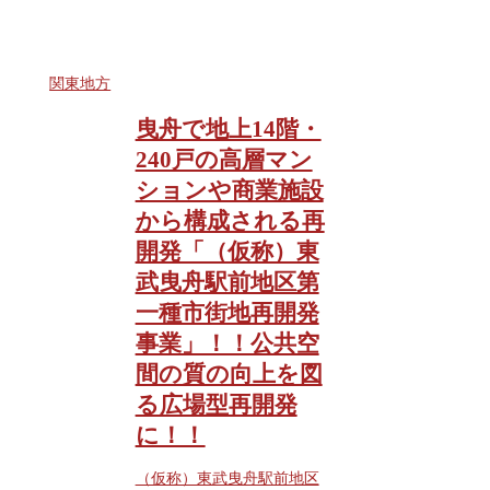
関東地方
曳舟で地上14階・
240戸の高層マン
ションや商業施設
から構成される再
開発「（仮称）東
武曳舟駅前地区第
一種市街地再開発
事業」！！公共空
間の質の向上を図
る広場型再開発
に！！
（仮称）東武曳舟駅前地区