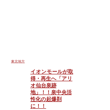
東北地方
イオンモールが取
得・再生へ「アリ
オ仙台泉跡
地」！！泉中央活
性化の起爆剤
に！！