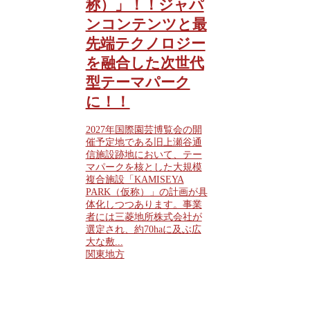
称）」！！ジャパ
ンコンテンツと最
先端テクノロジー
を融合した次世代
型テーマパーク
に！！
2027年国際園芸博覧会の開
催予定地である旧上瀬谷通
信施設跡地において、テー
マパークを核とした大規模
複合施設「KAMISEYA
PARK（仮称）」の計画が具
体化しつつあります。事業
者には三菱地所株式会社が
選定され、約70haに及ぶ広
大な敷...
関東地方