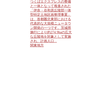
つくばエクスプレスの整備
と一体となって推進された
「伊奈・谷和原丘陵部一体
型特定土地区画整理事業」
は、首都圏北東部における
代表的な大規模ニュータウ
ン開発の一つです。茨城県
施行により約274.9haの広大
な丘陵地を対象として実施
され、計画人口...
関東地方