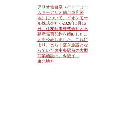
アリオ仙台泉（イトーヨー
カドーアリオ仙台泉店跡
地）について、イオンモー
ル株式会社が2026年3月16
日、住友商事株式会社と不
動産売買契約を締結したこ
とを公表しました。これに
より、長らく空き施設とな
っていた泉中央駅前の大型
商業施設は、今後イ...
東北地方