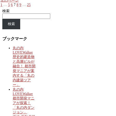
次のページ
1
…
5
6
7
8
9
…
25
検索
検索
ブックマーク
丸の内
LOVEWalker
歴史的建造物
と高層ビルが
融合！ 都市開
発マニアが案
内する「丸の
内建築ツア
ー」
丸の内
LOVEWalker
都市開発マニ
アが探索！
「丸の内ダン
ジョン」