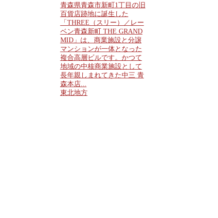
青森県青森市新町1丁目の旧
百貨店跡地に誕生した
「THREE（スリー）／レー
ベン青森新町 THE GRAND
MID」は、商業施設と分譲
マンションが一体となった
複合高層ビルです。かつて
地域の中核商業施設として
長年親しまれてきた中三 青
森本店...
東北地方