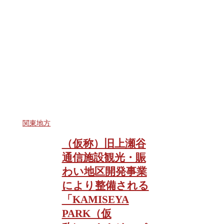
関東地方
（仮称）旧上瀬谷
通信施設観光・賑
わい地区開発事業
により整備される
「KAMISEYA
PARK（仮