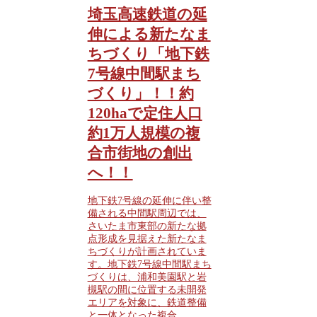
埼玉高速鉄道の延
伸による新たなま
ちづくり「地下鉄
7号線中間駅まち
づくり」！！約
120haで定住人口
約1万人規模の複
合市街地の創出
へ！！
地下鉄7号線の延伸に伴い整
備される中間駅周辺では、
さいたま市東部の新たな拠
点形成を見据えた新たなま
ちづくりが計画されていま
す。地下鉄7号線中間駅まち
づくりは、浦和美園駅と岩
槻駅の間に位置する未開発
エリアを対象に、鉄道整備
と一体となった複合...