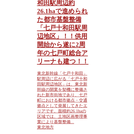
和田駅周辺約
26.1haで進められ
た都市基盤整備
「七戸十和田駅周
辺地区」！！供用
開始から遂に2周
年の七戸町総合ア
リーナも建つ！！
東北新幹線「七戸十和田」
駅周辺に広がる「七戸十和
田駅周辺地区」は、東北新
幹線の開業を契機に整備さ
れた新市街地であり、七戸
町における都市拠点・交通
拠点として発展してきたエ
リアです。面積約26.1haの
区域では、土地区画整理事
業により基盤整備...
東北地方