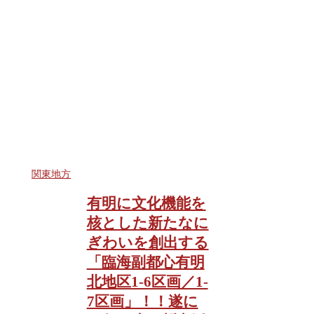
関東地方
有明に文化機能を
核とした新たなに
ぎわいを創出する
「臨海副都心有明
北地区1-6区画／1-
7区画」！！遂に