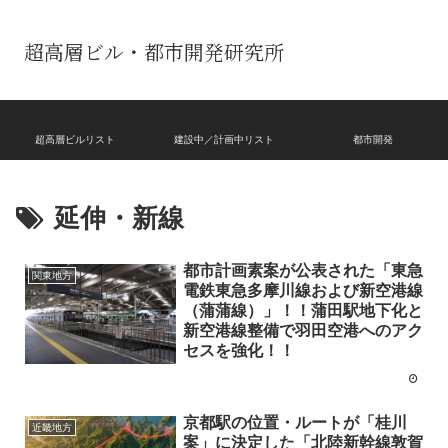
超高層ビル・都市開発研究所
超高層ビルリスト
建設中／計画中リスト
都市開発
延伸・新線
都市計画素案が公表された「東急
関東地方
電鉄東急多摩川線および新空港線
（蒲蒲線）」！！蒲田駅地下化と
新空港線整備で羽田空港へのアク
セスを強化！！
京都駅の位置・ルートが「桂川
近畿地方
案」に決定した「北陸新幹線敦賀