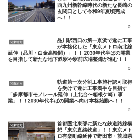
西九州新幹線時代の新たな長崎の
玄関口として令和9年夏頃完成
へ！！
品川駅西口の第一京浜で遂に工事
関東地方
が本格化した「東京メトロ南北線
延伸（品川・白金高輪間）」！！ 2030年代半ばの開業
を目指して新たな地下鉄駅や駅前広場整備が進む！！
軌道第一次分割工事施行認可取得
関東地方
を受けて遂に工事着手を目指す
「多摩都市モノレール延伸（上北台〜箱根ケ崎）事
業」！！2030年代半ばの開業へ向け本格始動へ！！
首都圏北東部に新たな鉄道路線構
関東地方
想「東京直結鉄道」！！東京メト
ロ有楽町線延伸で野田市・茨城県