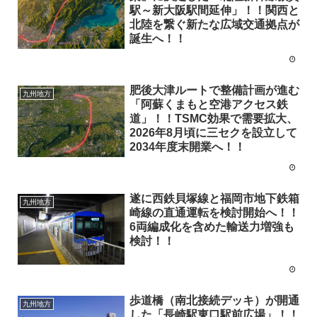
駅～新大阪駅間延伸」！！関西と
北陸を繋ぐ新たな広域交通拠点が
誕生へ！！
肥後大津ルートで整備計画が進む
九州地方
「阿蘇くまもと空港アクセス鉄
道」！！TSMC効果で需要拡大、
2026年8月頃に三セクを設立して
2034年度末開業へ！！
遂に西鉄貝塚線と福岡市地下鉄箱
九州地方
崎線の直通運転を検討開始へ！！
6両編成化を含めた輸送力増強も
検討！！
歩道橋（南北接続デッキ）が開通
九州地方
した「長崎駅東口駅前広場」！！