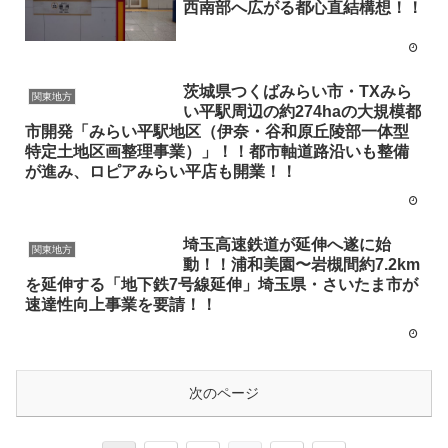
西南部へ広がる都心直結構想！！
茨城県つくばみらい市・TXみら
関東地方
い平駅周辺の約274haの大規模都
市開発「みらい平駅地区（伊奈・谷和原丘陵部一体型
特定土地区画整理事業）」！！都市軸道路沿いも整備
が進み、ロピアみらい平店も開業！！
埼玉高速鉄道が延伸へ遂に始
関東地方
動！！浦和美園〜岩槻間約7.2km
を延伸する「地下鉄7号線延伸」埼玉県・さいたま市が
速達性向上事業を要請！！
次のページ